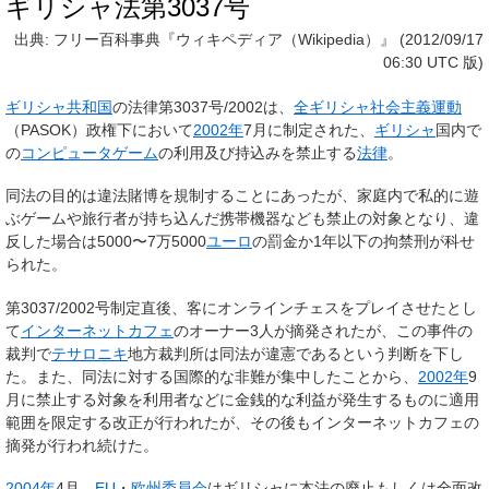
ギリシャ法第3037号
出典: フリー百科事典『ウィキペディア（Wikipedia）』 (2012/09/17
06:30 UTC 版)
ギリシャ共和国
の
法律第3037号/2002
は、
全ギリシャ社会主義運動
（PASOK）政権下において
2002年
7月に制定された、
ギリシャ
国内で
の
コンピュータゲーム
の利用及び持込みを禁止する
法律
。
同法の目的は違法賭博を規制することにあったが、家庭内で私的に遊
ぶゲームや旅行者が持ち込んだ携帯機器なども禁止の対象となり、違
反した場合は5000〜7万5000
ユーロ
の罰金か1年以下の拘禁刑が科せ
られた。
第3037/2002号制定直後、客にオンラインチェスをプレイさせたとし
て
インターネットカフェ
のオーナー3人が摘発されたが、この事件の
裁判で
テサロニキ
地方裁判所は同法が違憲であるという判断を下し
た。また、同法に対する国際的な非難が集中したことから、
2002年
9
月に禁止する対象を利用者などに金銭的な利益が発生するものに適用
範囲を限定する改正が行われたが、その後もインターネットカフェの
摘発が行われ続けた。
2004年
4月、
EU
・
欧州委員会
はギリシャに本法の廃止もしくは全面改