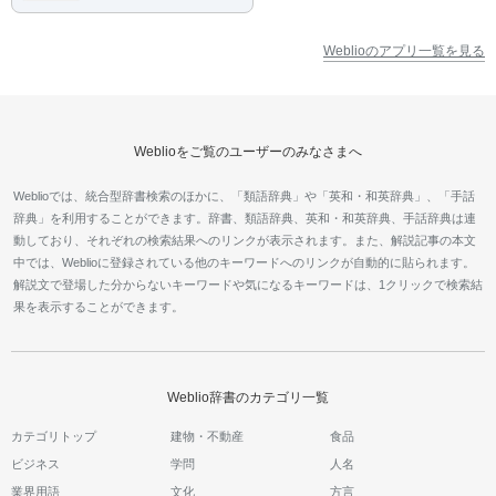
Weblioのアプリ一覧を見る
Weblioをご覧のユーザーのみなさまへ
Weblioでは、統合型辞書検索のほかに、「類語辞典」や「英和・和英辞典」、「手話
辞典」を利用することができます。辞書、類語辞典、英和・和英辞典、手話辞典は連
動しており、それぞれの検索結果へのリンクが表示されます。また、解説記事の本文
中では、Weblioに登録されている他のキーワードへのリンクが自動的に貼られます。
解説文で登場した分からないキーワードや気になるキーワードは、1クリックで検索結
果を表示することができます。
Weblio辞書のカテゴリ一覧
カテゴリトップ
建物・不動産
食品
ビジネス
学問
人名
業界用語
文化
方言