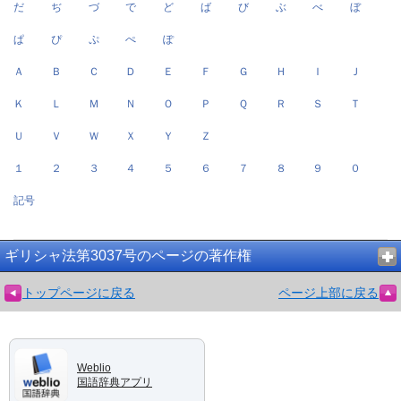
だ
ぢ
づ
で
ど
ば
び
ぶ
べ
ぼ
ぱ
ぴ
ぷ
ぺ
ぽ
Ａ
Ｂ
Ｃ
Ｄ
Ｅ
Ｆ
Ｇ
Ｈ
Ｉ
Ｊ
Ｋ
Ｌ
Ｍ
Ｎ
Ｏ
Ｐ
Ｑ
Ｒ
Ｓ
Ｔ
Ｕ
Ｖ
Ｗ
Ｘ
Ｙ
Ｚ
１
２
３
４
５
６
７
８
９
０
記号
ギリシャ法第3037号のページの著作権
トップページに戻る
ページ上部に戻る
Weblio
国語辞典アプリ