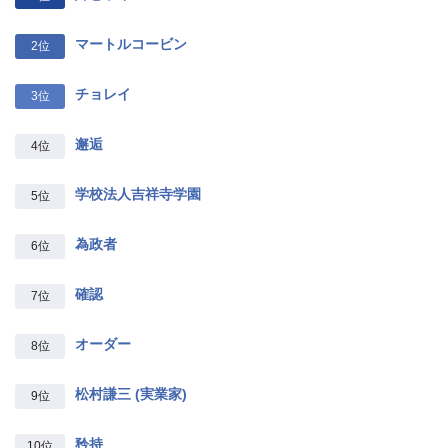
マートルコービン
2位
チョレイ
3位
邂逅
4位
学校法人吉祥寺学園
5位
為政者
6位
確認
7位
オーダー
8位
松村謙三 (実業家)
9位
矜持
10位