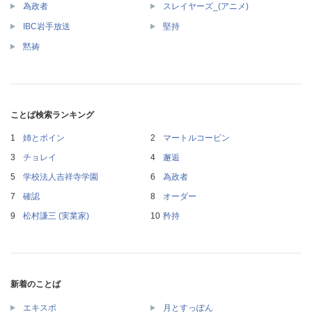
為政者
スレイヤーズ_(アニメ)
IBC岩手放送
堅持
黙祷
ことば検索ランキング
姉とボイン
マートルコービン
チョレイ
邂逅
学校法人吉祥寺学園
為政者
確認
オーダー
松村謙三 (実業家)
矜持
新着のことば
エキスポ
月とすっぽん