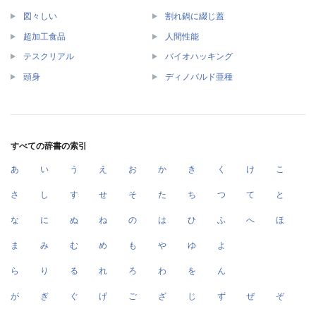
図々しい
割れ鍋に綴じ蓋
超加工食品
人間性能
テスクリアル
バイオハッキング
頭身
ディノバルド亜種
すべての辞書の索引
あ
い
う
え
お
か
き
く
け
こ
さ
し
す
せ
そ
た
ち
つ
て
と
な
に
ぬ
ね
の
は
ひ
ふ
へ
ほ
ま
み
む
め
も
や
ゆ
よ
ら
り
る
れ
ろ
わ
を
ん
が
ぎ
ぐ
げ
ご
ざ
じ
ず
ぜ
ぞ