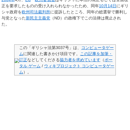
正を要求したものの受け入れられなかったため、同年
10月14日
にギリ
シャ政府を
欧州司法裁判所
に提訴したところ、同年の総選挙で勝利し
与党となった
新民主主義党
（ND）の政権下でこの法律は廃止され
た。
この「
ギリシャ法第3037号
」は、
コンピュータゲー
ム
に関連した
書きかけ項目
です。
この記事を加筆・
訂正
などしてくださる
協力者を求めています
（
ポー
タル ゲーム
/
ウィキプロジェクト コンピュータゲー
ム
）。