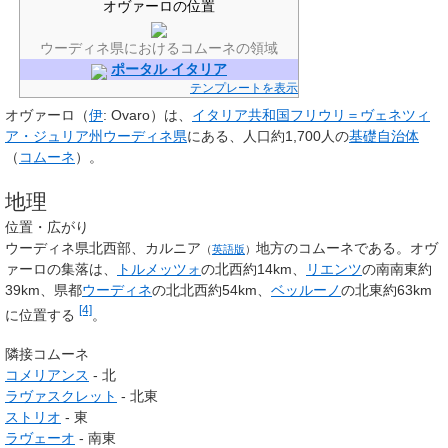
オヴァーロの位置
ウーディネ県におけるコムーネの領域
ポータル イタリア
テンプレートを表示
オヴァーロ
（
伊
:
Ovaro
）は、
イタリア共和国
フリウリ＝ヴェネツィ
ア・ジュリア州
ウーディネ県
にある、人口約1,700人の
基礎自治体
（
コムーネ
）。
地理
位置・広がり
ウーディネ県北西部、
カルニア
地方のコムーネである。オヴ
（
英語版
）
ァーロの集落は、
トルメッツォ
の北西約14km、
リエンツ
の南南東約
39km、県都
ウーディネ
の北北西約54km、
ベッルーノ
の北東約63km
[4]
に位置する
。
隣接コムーネ
コメリアンス
- 北
ラヴァスクレット
- 北東
ストリオ
- 東
ラヴェーオ
- 南東