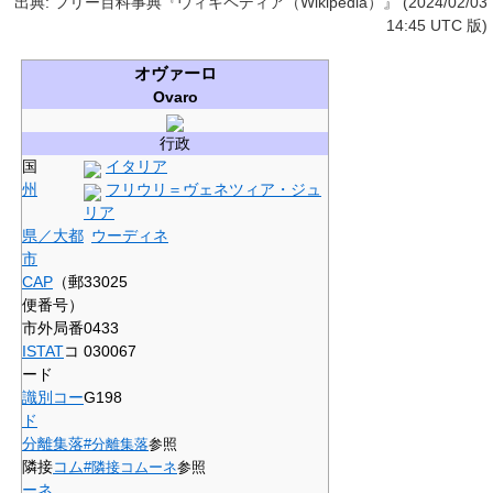
出典: フリー百科事典『ウィキペディア（Wikipedia）』 (2024/02/03
14:45 UTC 版)
オヴァーロ
Ovaro
行政
国
イタリア
州
フリウリ＝ヴェネツィア・ジュ
リア
県／大都
ウーディネ
市
CAP
（郵
33025
便番号）
市外局番
0433
ISTAT
コ
030067
ード
識別コー
G198
ド
分離集落
#分離集落
参照
隣接
コム
#隣接コムーネ
参照
ーネ