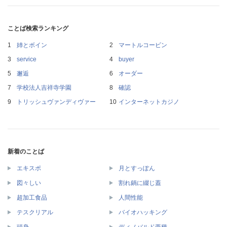
ことば検索ランキング
姉とボイン
マートルコービン
service
buyer
邂逅
オーダー
学校法人吉祥寺学園
確認
トリッシュヴァンディヴァー
インターネットカジノ
新着のことば
エキスポ
月とすっぽん
図々しい
割れ鍋に綴じ蓋
超加工食品
人間性能
テスクリアル
バイオハッキング
頭身
ディノバルド亜種