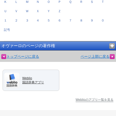
Ｋ
Ｌ
Ｍ
Ｎ
Ｏ
Ｐ
Ｑ
Ｒ
Ｓ
Ｔ
Ｕ
Ｖ
Ｗ
Ｘ
Ｙ
Ｚ
１
２
３
４
５
６
７
８
９
０
記号
オヴァーロのページの著作権
トップページに戻る
ページ上部に戻る
Weblio
国語辞典アプリ
Weblioのアプリ一覧を見る