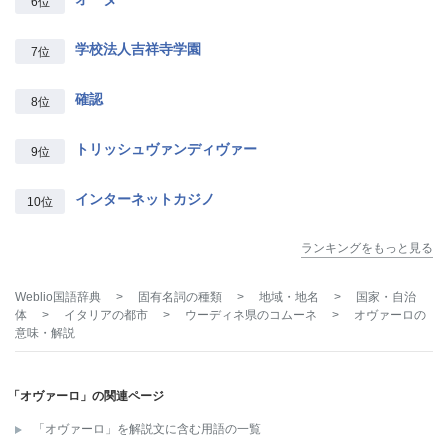
6位
学校法人吉祥寺学園
7位
確認
8位
トリッシュヴァンディヴァー
9位
インターネットカジノ
10位
ランキングをもっと見る
Weblio国語辞典
>
固有名詞の種類
>
地域・地名
>
国家・自治
体
>
イタリアの都市
>
ウーディネ県のコムーネ
>
オヴァーロ
の
意味・解説
「オヴァーロ」の関連ページ
「オヴァーロ」を解説文に含む用語の一覧