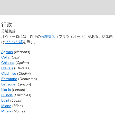
行政
分離集落
オヴァーロには、以下の
分離集落
（フラツィオーネ）がある。括弧内
は
フリウリ語
を示す。
Agrons
(
Negrons
)
Cella
(
Cela
)
Chialina
(
Cjalina
)
Clavais
(
Clavaias
)
Cludinico
(
Cludini
)
Entrampo
(
Dentramp
)
Lenzone
(
Lenzon
)
Liariis
(
Liarias
)
Luincis
(
Luvincias
)
Luint
(
Luvint
)
Mione
(
Mion
)
Muina
(
Muina
)