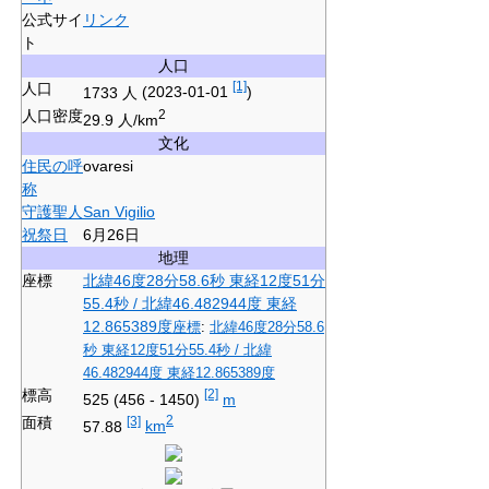
公式サイ
リンク
ト
人口
人口
[1]
1733 人
(2023-01-01
)
人口密度
2
29.9 人/km
文化
住民の呼
ovaresi
称
守護聖人
San Vigilio
祝祭日
6月26日
地理
座標
北緯46度28分58.6秒
東経12度51分
55.4秒
/
北緯46.482944度 東経
12.865389度
座標
:
北緯46度28分58.6
秒
東経12度51分55.4秒
/
北緯
46.482944度 東経12.865389度
標高
[2]
525 (456 - 1450)
m
面積
[3]
2
57.88
km