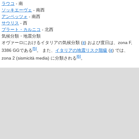
ラウコ
- 南
ソッキエーヴェ
- 南西
アンペッツォ
- 南西
サウリス
- 西
プラート・カルニコ
- 北西
気候分類・地震分類
オヴァーロにおけるイタリアの気候分類
(
it
)
および度日は、zona F,
[5]
3386 GGである
。 また、
イタリアの地震リスク階級
(
it
)
では、
[6]
zona 2
(sismicità media)
に分類される
。