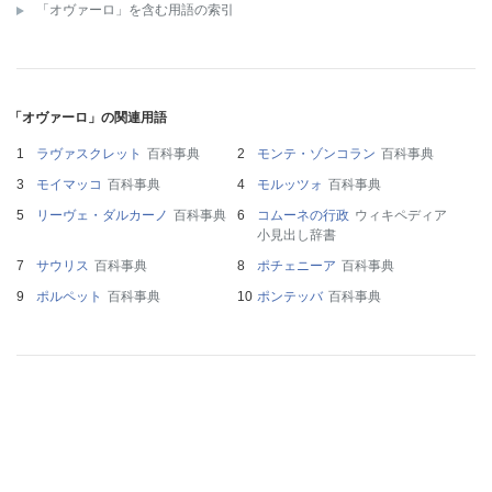
「オヴァーロ」を含む用語の索引
「オヴァーロ」の関連用語
ラヴァスクレット
百科事典
モンテ・ゾンコラン
百科事典
モイマッコ
百科事典
モルッツォ
百科事典
リーヴェ・ダルカーノ
百科事典
コムーネの行政
ウィキペディア
小見出し辞書
サウリス
百科事典
ポチェニーア
百科事典
ポルペット
百科事典
ポンテッバ
百科事典