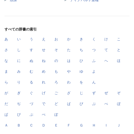
すべての辞書の索引
あ
い
う
え
お
か
き
く
け
こ
さ
し
す
せ
そ
た
ち
つ
て
と
な
に
ぬ
ね
の
は
ひ
ふ
へ
ほ
ま
み
む
め
も
や
ゆ
よ
ら
り
る
れ
ろ
わ
を
ん
が
ぎ
ぐ
げ
ご
ざ
じ
ず
ぜ
ぞ
だ
ぢ
づ
で
ど
ば
び
ぶ
べ
ぼ
ぱ
ぴ
ぷ
ぺ
ぽ
Ａ
Ｂ
Ｃ
Ｄ
Ｅ
Ｆ
Ｇ
Ｈ
Ｉ
Ｊ