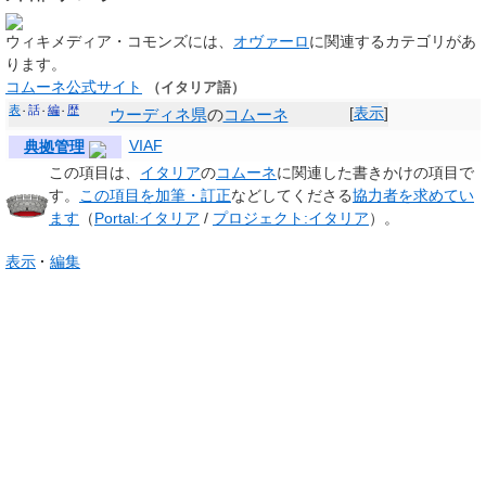
ウィキメディア・コモンズには、
オヴァーロ
に関連するカテゴリがあ
ります。
コムーネ公式サイト
（イタリア語）
表
話
編
歴
[
表示
]
ウーディネ県
の
コムーネ
VIAF
典拠管理
この項目は、
イタリア
の
コムーネ
に関連した
書きかけの項目
で
す。
この項目を加筆・訂正
などしてくださる
協力者を求めてい
ます
（
Portal:イタリア
/
プロジェクト:イタリア
）。
表示
編集