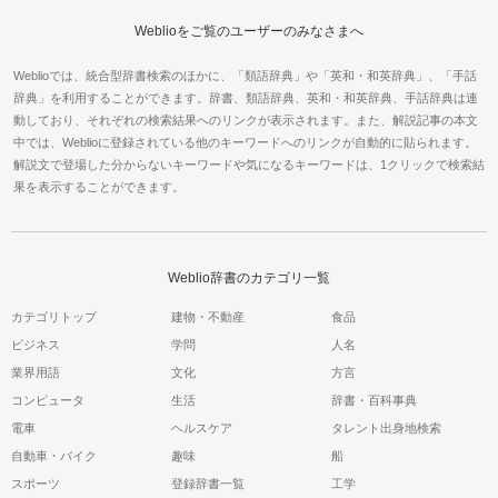
Weblioをご覧のユーザーのみなさまへ
Weblioでは、統合型辞書検索のほかに、「類語辞典」や「英和・和英辞典」、「手話
辞典」を利用することができます。辞書、類語辞典、英和・和英辞典、手話辞典は連
動しており、それぞれの検索結果へのリンクが表示されます。また、解説記事の本文
中では、Weblioに登録されている他のキーワードへのリンクが自動的に貼られます。
解説文で登場した分からないキーワードや気になるキーワードは、1クリックで検索結
果を表示することができます。
Weblio辞書のカテゴリ一覧
カテゴリトップ
建物・不動産
食品
ビジネス
学問
人名
業界用語
文化
方言
コンピュータ
生活
辞書・百科事典
電車
ヘルスケア
タレント出身地検索
自動車・バイク
趣味
船
スポーツ
登録辞書一覧
工学