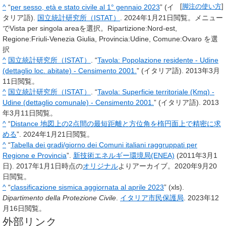
^
“
per sesso, età e stato civile al 1° gennaio 2023
” (イ
[
脚注の使い方
]
タリア語).
国立統計研究所（ISTAT）
.
2024年1月21日
閲覧。
メニュー
でVista per singola areaを選択。Ripartizione:Nord-est,
Regione:Friuli-Venezia Giulia, Provincia:Udine, Comune:Ovaro を選
択
^
国立統計研究所（ISTAT）
. “
Tavola: Popolazione residente - Udine
(dettaglio loc. abitate) - Censimento 2001.
” (イタリア語).
2013年3月
11日
閲覧。
^
国立統計研究所（ISTAT）
. “
Tavola: Superficie territoriale (Kmq) -
Udine (dettaglio comunale) - Censimento 2001.
” (イタリア語).
2013
年3月11日
閲覧。
^
“
Distance 地図上の2点間の最短距離と方位角を楕円面上で精密に求
める
”.
2024年1月21日
閲覧。
^
“
Tabella dei gradi/giorno dei Comuni italiani raggruppati per
Regione e Provincia
”.
新技術エネルギー環境局(ENEA)
(2011年3月1
日). 2017年1月1日時点の
オリジナル
よりアーカイブ。
2020年9月20
日
閲覧。
^
“
classificazione sismica aggiornata al aprile 2023
” (xls).
Dipartimento della Protezione Civile
.
イタリア市民保護局
.
2023年12
月16日
閲覧。
外部リンク