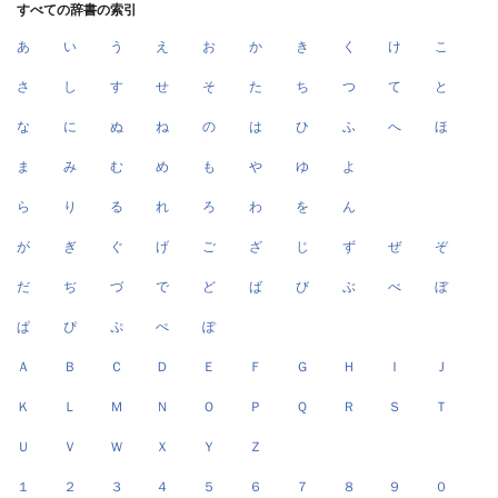
すべての辞書の索引
あ
い
う
え
お
か
き
く
け
こ
さ
し
す
せ
そ
た
ち
つ
て
と
な
に
ぬ
ね
の
は
ひ
ふ
へ
ほ
ま
み
む
め
も
や
ゆ
よ
ら
り
る
れ
ろ
わ
を
ん
が
ぎ
ぐ
げ
ご
ざ
じ
ず
ぜ
ぞ
だ
ぢ
づ
で
ど
ば
び
ぶ
べ
ぼ
ぱ
ぴ
ぷ
ぺ
ぽ
Ａ
Ｂ
Ｃ
Ｄ
Ｅ
Ｆ
Ｇ
Ｈ
Ｉ
Ｊ
Ｋ
Ｌ
Ｍ
Ｎ
Ｏ
Ｐ
Ｑ
Ｒ
Ｓ
Ｔ
Ｕ
Ｖ
Ｗ
Ｘ
Ｙ
Ｚ
１
２
３
４
５
６
７
８
９
０