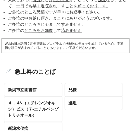
て、
一日
でも
早く
退院され
ますことを
願って
おります
。
ご多忙のところ
恐縮ですが
早々に
お返事
ください
。
ご多忙の中
お越し頂き
、
まことに
ありがとうございます
。
ご多忙のところ
おじゃまして
すみません
.
ご多忙の
ところを
お邪魔
して
済みません
Weblio日本語例文用例辞書はプログラムで機械的に例文を生成しているため、不適
切な項目が含まれていることもあります。ご了承くださいませ。
急上昇のことば
新潟市立図書館
兄様
４，４′‐（エチレンジオキ
邂逅
シ）ビス（７‐エチルベンゾ
トリチオール）
新潟水俣病