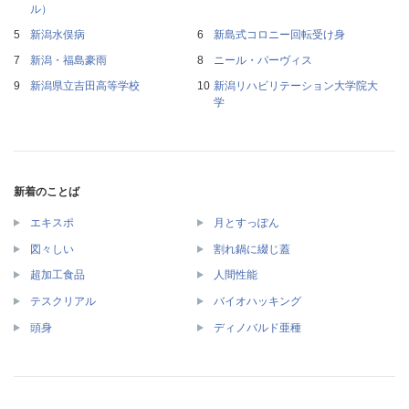
ル）
新潟水俣病
新島式コロニー回転受け身
新潟・福島豪雨
ニール・パーヴィス
新潟県立吉田高等学校
新潟リハビリテーション大学院大
学
新着のことば
エキスポ
月とすっぽん
図々しい
割れ鍋に綴じ蓋
超加工食品
人間性能
テスクリアル
バイオハッキング
頭身
ディノバルド亜種