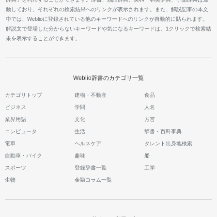
動しており、それぞれの検索結果へのリンクが表示されます。また、解説記事の本文
中では、Weblioに登録されている他のキーワードへのリンクが自動的に貼られます。
解説文で登場した分からないキーワードや気になるキーワードは、1クリックで検索結
果を表示することができます。
Weblio辞書のカテゴリ一覧
カテゴリトップ
建物・不動産
食品
ビジネス
学問
人名
業界用語
文化
方言
コンピュータ
生活
辞書・百科事典
電車
ヘルスケア
タレント出身地検索
自動車・バイク
趣味
船
スポーツ
登録辞書一覧
工学
生物
金融コラム一覧