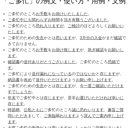
「ご多忙」の例文・使い方・用例・文例
ご多忙のところ
お手数
を
お掛け
いたしました
。
ご多忙中にも関わらず
お時間
を
頂き
有難うございました
。
ご多忙のところ
恐れ入りますが
、
ご検討
のほどよろしく
お願いい
たします
。
ご多忙のための
失念
かとは
思います
が、
3月
分の
入金
がまだ
確認
で
きておりません。
ご多忙のところ
お手数
を
お掛け
致します
が、
急ぎ
確認
を
お願いし
ます
。
確認書
の
送付
ありがとうございました
。ご多忙のところ
恐縮で
す
。
ご多忙により
送付
漏れ
になっている
の
ではないか
と
存じます
が、
納品書
を
改め
て
送付
いただけます
よう
お願い申し上げます
。
ご多忙のための
失念
かとは
存じます
が、
今一度
ご確認
いただけま
す
でしょうか
。
年末
でご多忙中とは
存じます
が、是非
お運び
いただければ
幸いに
存じます
。
時節柄
、
公私ともに
ご多忙のところ
誠に
恐れ
いります
、
趣旨
ご賛
同
いただき
まして、
ご来臨
賜
わります
よう
謹んで
ご案内
申し上げ
ます
。
大変ご多忙の
御身
だとは
思います
が、しっかりご
加療
なさいまし