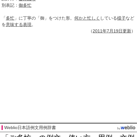
別表記：
御多忙
「
多忙
」に丁寧の「御」をつけた形。
何かと
忙しく
している
様子
など
を
意味する
表現
。
（
2011年
7月19日
更新
）
Weblio日本語例文用例辞書