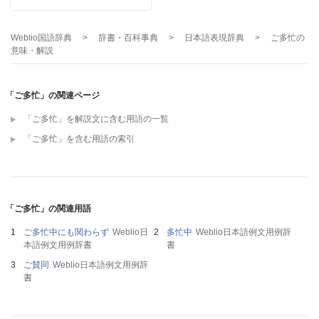
Weblio国語辞典
>
辞書・百科事典
>
日本語表現辞典
>
ご多忙
の
意味・解説
「ご多忙」の関連ページ
「ご多忙」を解説文に含む用語の一覧
「ご多忙」を含む用語の索引
「ご多忙」の関連用語
ご多忙中にも関わらず
Weblio日
多忙中
Weblio日本語例文用例辞
本語例文用例辞書
書
ご賛同
Weblio日本語例文用例辞
書