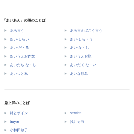
「あいあん」の隣のことば
ああ言う
ああ言えばこう言う
あい‐しらい
あい‐しら・う
あい‐だ・る
あい‐な・し
あいうえお作文
あいうえお順
あいだち‐な・し
あいだて‐な・い
あいつと私
あいな頼み
急上昇のことば
姉とボイン
service
buyer
浅井カヨ
小和田敏子