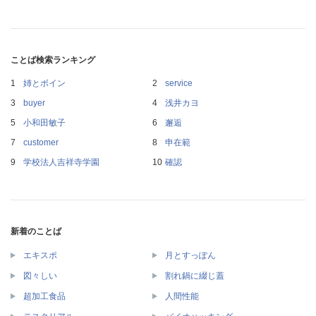
ことば検索ランキング
姉とボイン
service
buyer
浅井カヨ
小和田敏子
邂逅
customer
申在範
学校法人吉祥寺学園
確認
新着のことば
エキスポ
月とすっぽん
図々しい
割れ鍋に綴じ蓋
超加工食品
人間性能