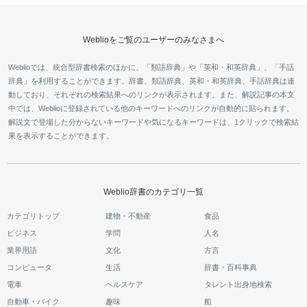
Weblioをご覧のユーザーのみなさまへ
Weblioでは、統合型辞書検索のほかに、「類語辞典」や「英和・和英辞典」、「手話
辞典」を利用することができます。辞書、類語辞典、英和・和英辞典、手話辞典は連
動しており、それぞれの検索結果へのリンクが表示されます。また、解説記事の本文
中では、Weblioに登録されている他のキーワードへのリンクが自動的に貼られます。
解説文で登場した分からないキーワードや気になるキーワードは、1クリックで検索結
果を表示することができます。
Weblio辞書のカテゴリ一覧
カテゴリトップ
建物・不動産
食品
ビジネス
学問
人名
業界用語
文化
方言
コンピュータ
生活
辞書・百科事典
電車
ヘルスケア
タレント出身地検索
自動車・バイク
趣味
船