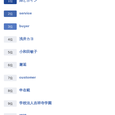
姉とボイン
1位
service
2位
buyer
3位
浅井カヨ
4位
小和田敏子
5位
邂逅
6位
customer
7位
申在範
8位
学校法人吉祥寺学園
9位