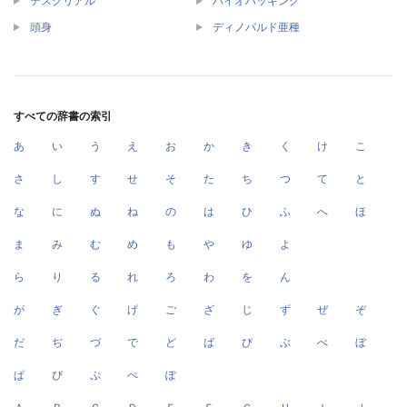
テスクリアル
バイオハッキング
頭身
ディノバルド亜種
すべての辞書の索引
あ
い
う
え
お
か
き
く
け
こ
さ
し
す
せ
そ
た
ち
つ
て
と
な
に
ぬ
ね
の
は
ひ
ふ
へ
ほ
ま
み
む
め
も
や
ゆ
よ
ら
り
る
れ
ろ
わ
を
ん
が
ぎ
ぐ
げ
ご
ざ
じ
ず
ぜ
ぞ
だ
ぢ
づ
で
ど
ば
び
ぶ
べ
ぼ
ぱ
ぴ
ぷ
ぺ
ぽ