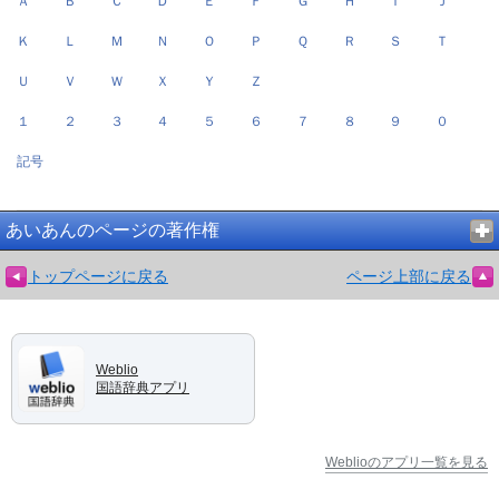
Ａ
Ｂ
Ｃ
Ｄ
Ｅ
Ｆ
Ｇ
Ｈ
Ｉ
Ｊ
Ｋ
Ｌ
Ｍ
Ｎ
Ｏ
Ｐ
Ｑ
Ｒ
Ｓ
Ｔ
Ｕ
Ｖ
Ｗ
Ｘ
Ｙ
Ｚ
１
２
３
４
５
６
７
８
９
０
記号
あいあんのページの著作権
トップページに戻る
ページ上部に戻る
Weblio
国語辞典アプリ
Weblioのアプリ一覧を見る