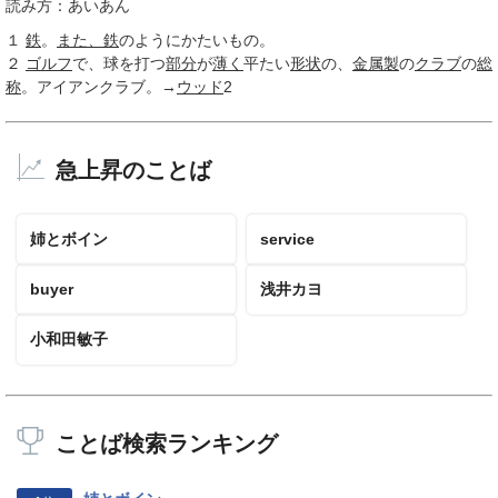
読み方：あいあん
１
鉄
。
また、
鉄
のようにかたいもの。
２
ゴルフ
で、球を打つ
部分
が
薄く
平たい
形状
の、
金属製
の
クラブ
の
総
称
。アイアンクラブ。→
ウッド
2
急上昇のことば
姉とボイン
service
buyer
浅井カヨ
小和田敏子
ことば検索ランキング