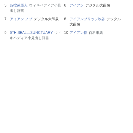
藍按芭亜人
ウィキペディア小見
アイアン
デジタル大辞泉
出し辞書
アイアン‐ノブ
デジタル大辞泉
アイアンブリッジ峡谷
デジタル
大辞泉
6TH SEAL…SUNCTUARY
ウィ
アイアン郡
百科事典
キペディア小見出し辞書