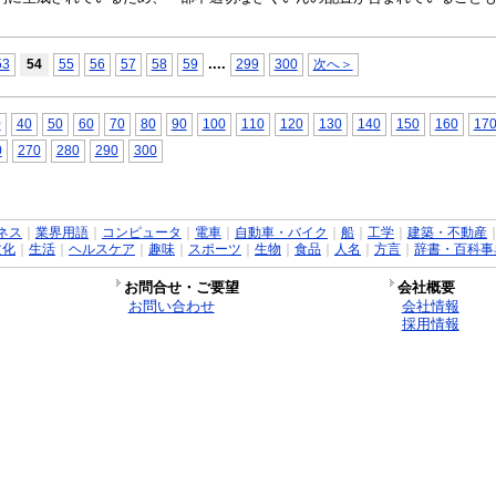
...
.
53
54
55
56
57
58
59
299
300
次へ＞
0
40
50
60
70
80
90
100
110
120
130
140
150
160
17
0
270
280
290
300
ネス
｜
業界用語
｜
コンピュータ
｜
電車
｜
自動車・バイク
｜
船
｜
工学
｜
建築・不動産
文化
｜
生活
｜
ヘルスケア
｜
趣味
｜
スポーツ
｜
生物
｜
食品
｜
人名
｜
方言
｜
辞書・百科事
お問合せ・ご要望
会社概要
お問い合わせ
会社情報
採用情報