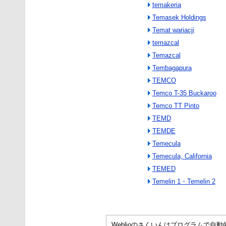
temakeria
Temasek Holdings
Temat wariacji
temazcal
Temazcal
Tembagapura
TEMCO
Temco T-35 Buckaroo
Temco TT Pinto
TEMD
TEMDE
Temecula
Temecula, California
TEMED
Temelin 1・Temelin 2
Weblioのさくいんはプログラムで