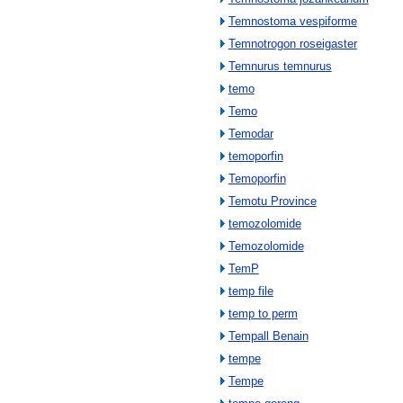
Temnostoma vespiforme
Temnotrogon roseigaster
Temnurus temnurus
temo
Temo
Temodar
temoporfin
Temoporfin
Temotu Province
temozolomide
Temozolomide
TemP
temp file
temp to perm
Tempall Benain
tempe
Tempe