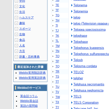
TD
学問
＋
TE
Telonema
文化
＋
TF
Telonemia
生活
＋
TG
telop
ヘルスケア
＋
TH
趣味
telop (Television opaque 
＋
TI
スポーツ
＋
Telopea speciosissima
TJ
生物
＋
telophase
TK
食品
＋
TL
Telophase
人名
＋
TM
Telophorus kupeensis
方言
TN
＋
Telophorus sulfureopectu
TO
辞書・百科事典
＋
Telosb
TP
Telosma cordata
TQ
最近追加された辞書
TR
TELOZ
Weblio実用類語辞典
TS
Weblio実用英語辞典
telpher
TT
Telphusa necromantis
TU
Weblioのサービス
Telphusa nephomicta
TV
英会話コラム
TELS
TW
Weblio英会話
TX
TELS Corporation
英語の質問箱
TY
Telscape Int'l, Inc.