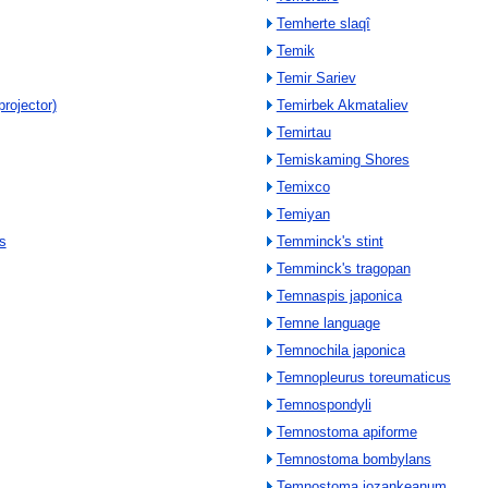
Temherte slaqî
Temik
Temir Sariev
projector)
Temirbek Akmataliev
Temirtau
Temiskaming Shores
Temixco
Temiyan
s
Temminck's stint
Temminck's tragopan
Temnaspis japonica
Temne language
Temnochila japonica
Temnopleurus toreumaticus
Temnospondyli
Temnostoma apiforme
Temnostoma bombylans
Temnostoma jozankeanum