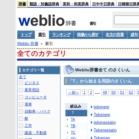
辞書
類語・対義語辞典
英和・和英辞典
日中中日辞典
日韓韓日辞
索引
トップ
索引
ランキング
画像から探す
名文の言葉
成句
Weblio 辞書
＞ 索引
全てのカテゴリ
Weblio辞書全て のさくいん
カテゴリ一覧
全て
「T」から始まる用語のさくいん
ビジネス
＋
業界用語
＋
...
.
＜前へ
1
2
49
50
51
52
コンピュータ
＋
電車
＋
絞込み
telomere
自動車・バイク
＋
T
Telomere
船
＋
TA
telomestatin
工学
TB
＋
Telomestatin
TC
建築・不動産
＋
Telomian