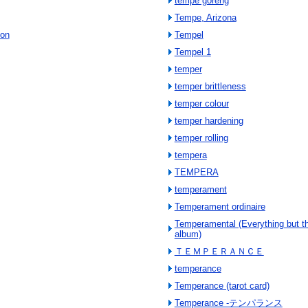
tempe goreng
Tempe, Arizona
ion
Tempel
Tempel 1
temper
temper brittleness
temper colour
temper hardening
temper rolling
tempera
TEMPERA
temperament
Temperament ordinaire
Temperamental (Everything but th
album)
ＴＥＭＰＥＲＡＮＣＥ
temperance
Temperance (tarot card)
Temperance -テンパランス