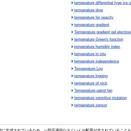
temperature differential type ice 
temperature drop
temperature for opacity
temperature gradient
Temperature gradient gel electrop
temperature Green's function
temperature humidity index
temperature in situ
temperature independence
Temperature Log
temperature logging
temperature of rock
Temperature patrol fan
temperature sensitive mutation
temperature sensor
自動的に生成されているため、一部不適切なさくいんの配置が含まれていること