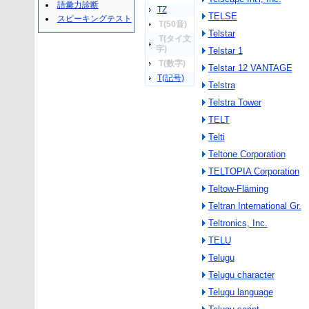
語彙力診断
TZ
TELSE
スピーキングテスト
T(50音)
Telstar
T(タイ文
字)
Telstar 1
T(数字)
Telstar 12 VANTAGE
T(記号)
Telstra
Telstra Tower
TELT
Telti
Teltone Corporation
TELTOPIA Corporation
Teltow-Fläming
Teltran International Gr.
Teltronics, Inc.
TELU
Telugu
Telugu character
Telugu language