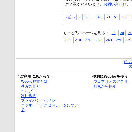
ご了承くださいませ。
お問い合わせ
。
...
.
＜前へ
1
2
49
50
51
52
もっと先のページを見る：
10
20
3
200
210
220
230
240
250
26
ビジ
ご利用にあたって
便利にWeblioを使う
Weblio辞書とは
ウェブリオのアプリ
検索の仕方
画像から探す
ヘルプ
利用規約
プライバシーポリシー
クッキー・アクセスデータについ
て