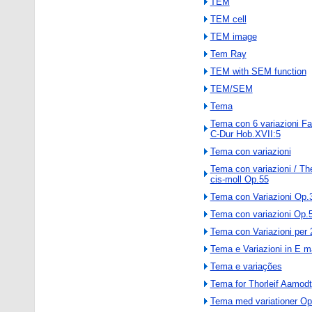
TEM
TEM cell
TEM image
Tem Ray
TEM with SEM function
TEM/SEM
Tema
Tema con 6 variazioni Fa
C-Dur Hob.XVII:5
Tema con variazioni
Tema con variazioni / Th
cis-moll Op.55
Tema con Variazioni Op.
Tema con variazioni Op.
Tema con Variazioni per 
Tema e Variazioni in E m
Tema e variações
Tema for Thorleif Aamodt
Tema med variationer Op