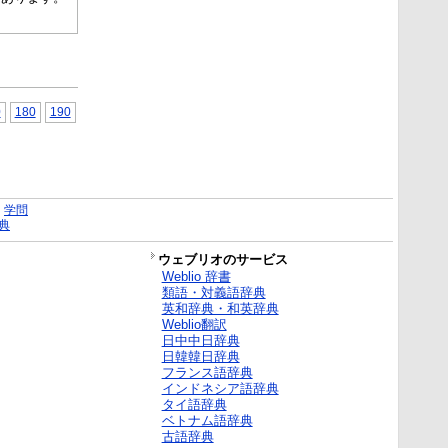
0
180
190
｜
学問
典
ウェブリオのサービス
Weblio 辞書
類語・対義語辞典
英和辞典・和英辞典
Weblio翻訳
日中中日辞典
日韓韓日辞典
フランス語辞典
インドネシア語辞典
タイ語辞典
ベトナム語辞典
古語辞典