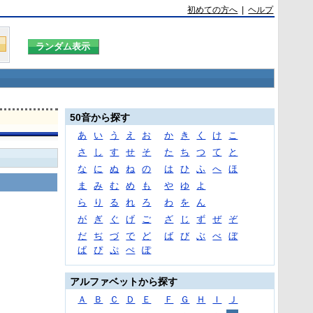
初めての方へ
|
ヘルプ
50音から探す
あ
い
う
え
お
か
き
く
け
こ
さ
し
す
せ
そ
た
ち
つ
て
と
な
に
ぬ
ね
の
は
ひ
ふ
へ
ほ
ま
み
む
め
も
や
ゆ
よ
ら
り
る
れ
ろ
わ
を
ん
が
ぎ
ぐ
げ
ご
ざ
じ
ず
ぜ
ぞ
だ
ぢ
づ
で
ど
ば
び
ぶ
べ
ぼ
ぱ
ぴ
ぷ
ぺ
ぽ
アルファベットから探す
Ａ
Ｂ
Ｃ
Ｄ
Ｅ
Ｆ
Ｇ
Ｈ
Ｉ
Ｊ