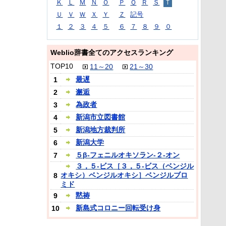
Ｋ
Ｌ
Ｍ
Ｎ
Ｏ
Ｐ
Ｑ
Ｒ
Ｓ
Ｔ
Ｕ
Ｖ
Ｗ
Ｘ
Ｙ
Ｚ
記号
１
２
３
４
５
６
７
８
９
０
Weblio辞書全てのアクセスランキング
TOP10
11～20
21～30
最遅
1
邂逅
2
為政者
3
新潟市立図書館
4
新潟地方裁判所
5
新潟大学
6
５β‐フェニルオキソラン‐２‐オン
7
３，５‐ビス［３，５‐ビス（ベンジル
オキシ）ベンジルオキシ］ベンジルブロ
8
ミド
黙祷
9
新島式コロニー回転受け身
10