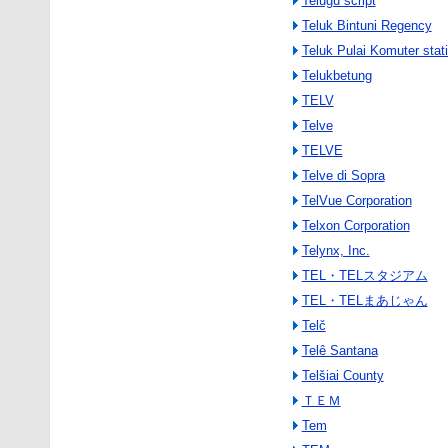
Telugu script
Teluk Bintuni Regency
Teluk Pulai Komuter stat
Telukbetung
TELV
Telve
TELVE
Telve di Sopra
TelVue Corporation
Telxon Corporation
Telynx, Inc.
TEL・TELスタジアム
TEL・TELまあじゃん
Telč
Telê Santana
Telšiai County
ＴＥＭ
Tem