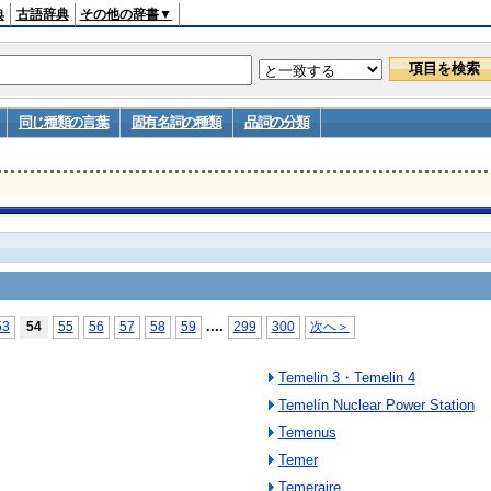
典
古語辞典
その他の辞書▼
同じ種類の言葉
固有名詞の種類
品詞の分類
...
.
53
54
55
56
57
58
59
299
300
次へ＞
Temelin 3・Temelin 4
Temelín Nuclear Power Station
Temenus
Temer
Temeraire