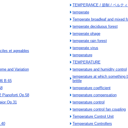
TEMPERANCE / 節制 / ベルテ
temperate
Temperate broadleaf and mixed f
temperate deciduous forest
temperate phage
temperate rain forest
temperate virus
ciles et agreables
temperature
TEMPERATURE
eme and Variation
temperature and humidity control
temperature at which something
36 B.65
brittle
58
temperature coefficient
2 Pianoforti Op.58
temperature compensation
ajor Op.31
temperature control
temperature control fan coupling
Temperature Control Unit
.40
Temperature Controllers