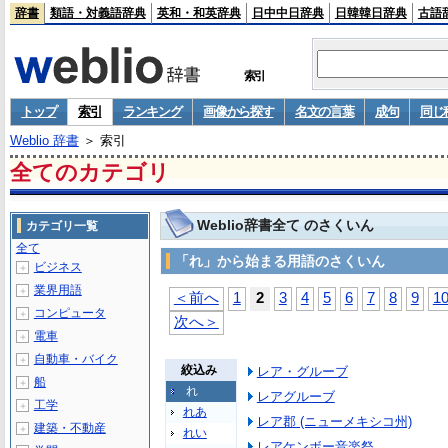
辞書
類語・対義語辞典
英和・和英辞典
日中中日辞典
日韓韓日辞典
古語
索引
トップ
索引
ランキング
画像から探す
名文の言葉
成句
同じ
Weblio 辞書
＞ 索引
全てのカテゴリ
Weblio辞書全て のさくいん
カテゴリ一覧
全て
「れ」から始まる用語のさくいん
ビジネス
＋
業界用語
＋
＜前へ
1
2
3
4
5
6
7
8
9
1
コンピュータ
＋
次へ＞
電車
＋
自動車・バイク
＋
絞込み
レア・グルーブ
船
＋
れ
レアグルーブ
工学
＋
れあ
レア郡 (ニューメキシコ州)
建築・不動産
＋
れい
レアケンボー音楽祭