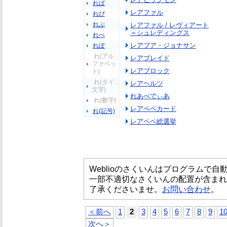
れぱ
レアファル
れぴ
れぷ
レアファル / レヴィアート
＝シュレディングス
れぺ
レアブア・ジョナサン
れぽ
れ(アル
レアブレイド
ファベッ
レアブロック
ト)
れ(タイ
レアヘルツ
文字)
れあぺでぃあ
れ(数字)
レアペペカード
れ(記号)
レアペペ総選挙
Weblioのさくいんはプログラムで
一部不適切なさくいんの配置が含まれ
了承くださいませ。
お問い合わせ
。
＜前へ
1
2
3
4
5
6
7
8
9
1
次へ＞