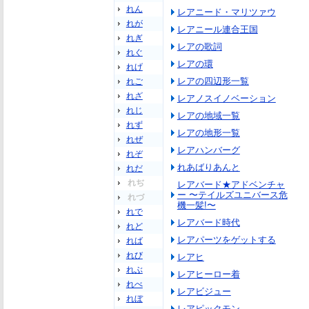
れん
レアニード・マリツァウ
れが
レアニール連合王国
れぎ
レアの歌詞
れぐ
レアの環
れげ
レアの四辺形一覧
れご
れざ
レアノスイノベーション
れじ
レアの地域一覧
れず
レアの地形一覧
れぜ
レアハンバーグ
れぞ
れあばりあんと
れだ
れぢ
レアバード★アドベンチャ
ー 〜テイルズユニバース危
れづ
機一髪!〜
れで
レアバード時代
れど
レアパーツをゲットする
れば
れび
レアヒ
れぶ
レアヒーロー着
れべ
レアビジュー
れぼ
レアピックモン