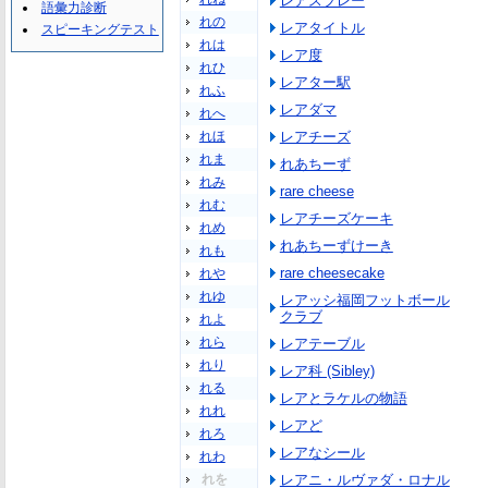
レアスプレー
語彙力診断
れの
レアタイトル
スピーキングテスト
れは
レア度
れひ
レアター駅
れふ
レアダマ
れへ
れほ
レアチーズ
れま
れあちーず
れみ
rare cheese
れむ
レアチーズケーキ
れめ
れあちーずけーき
れも
rare cheesecake
れや
れゆ
レアッシ福岡フットボール
クラブ
れよ
れら
レアテーブル
れり
レア科 (Sibley)
れる
レアとラケルの物語
れれ
レアど
れろ
レアなシール
れわ
れを
レアニ・ルヴァダ・ロナル