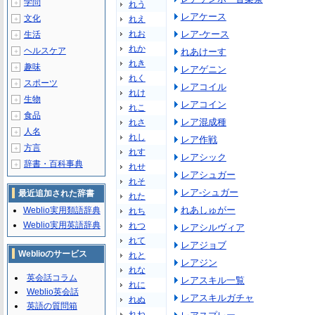
学問
＋
れう
レアケース
文化
れえ
＋
れお
レア‐ケース
生活
＋
れか
ヘルスケア
れあけーす
＋
れき
趣味
＋
レアゲニン
れく
スポーツ
＋
レアコイル
れけ
生物
＋
レアコイン
れこ
食品
＋
レア混成種
れさ
人名
＋
れし
レア作戦
方言
＋
れす
レアシック
辞書・百科事典
＋
れせ
レアシュガー
れそ
レア‐シュガー
最近追加された辞書
れた
れあしゅがー
Weblio実用類語辞典
れち
Weblio実用英語辞典
れつ
レアシルヴィア
れて
レアジョブ
Weblioのサービス
れと
レアジン
れな
英会話コラム
レアスキル一覧
れに
Weblio英会話
レアスキルガチャ
れぬ
英語の質問箱
れね