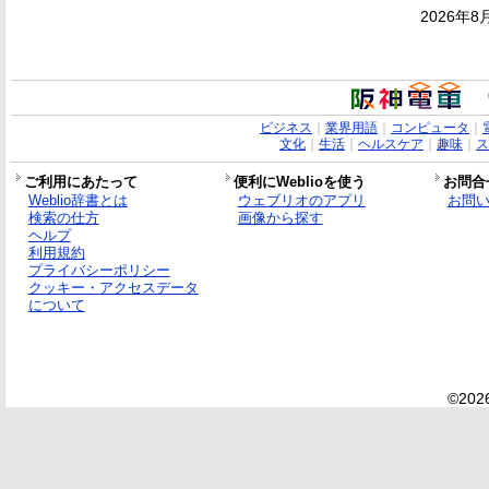
2026年8
ビジネス
｜
業界用語
｜
コンピュータ
｜
文化
｜
生活
｜
ヘルスケア
｜
趣味
｜
ス
ご利用にあたって
便利にWeblioを使う
お問合
Weblio辞書とは
ウェブリオのアプリ
お問
検索の仕方
画像から探す
ヘルプ
利用規約
プライバシーポリシー
クッキー・アクセスデータ
について
©2026