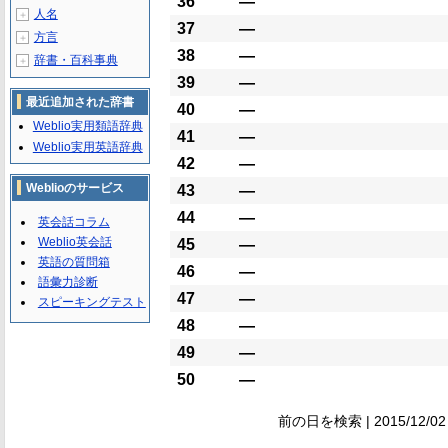
36
―
人名
＋
37
―
方言
＋
38
―
辞書・百科事典
＋
39
―
最近追加された辞書
40
―
Weblio実用類語辞典
41
―
Weblio実用英語辞典
42
―
Weblioのサービス
43
―
44
―
英会話コラム
Weblio英会話
45
―
英語の質問箱
46
―
語彙力診断
47
―
スピーキングテスト
48
―
49
―
50
―
前の日を検索 | 2015/12/02