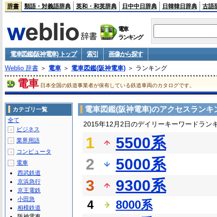
辞書
類語・対義語辞典
英和・和英辞典
日中中日辞典
日韓韓日辞典
古語
電車
ランキング
電車図鑑(阪神電車) トップ
索引
画像から探す
Weblio 辞書
＞
電車
＞
電車図鑑(阪神電車)
＞ ランキング
電車
日本全国の鉄道事業者が保有している鉄道車両のカタログです。
電車図鑑(阪神電車)のアクセスランキ
カテゴリ一覧
全て
2015年12月2日のデイリーキーワードラン
ビジネス
＋
1
5500系
業界用語
＋
コンピュータ
＋
2
5000系
電車
－
西武鉄道
3
9300系
京浜急行
京王電鉄
小田急
4
8000系
相模鉄道
阪神電車