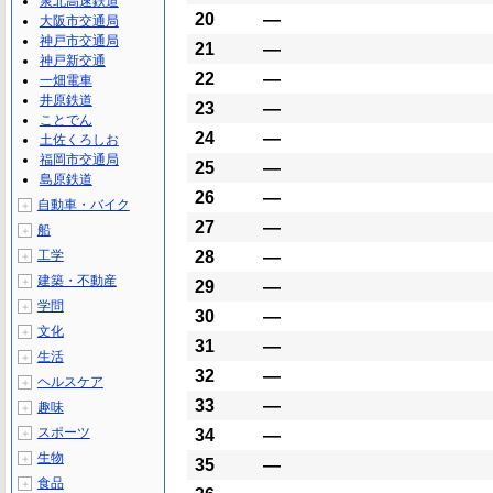
泉北高速鉄道
20
―
大阪市交通局
神戸市交通局
21
―
神戸新交通
22
―
一畑電車
井原鉄道
23
―
ことでん
24
―
土佐くろしお
福岡市交通局
25
―
島原鉄道
26
―
自動車・バイク
＋
27
―
船
＋
工学
28
―
＋
建築・不動産
＋
29
―
学問
＋
30
―
文化
＋
31
―
生活
＋
32
―
ヘルスケア
＋
33
―
趣味
＋
スポーツ
34
―
＋
生物
＋
35
―
食品
＋