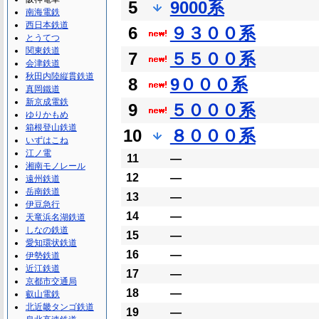
5
9000系
南海電鉄
西日本鉄道
6
９３００系
とうてつ
関東鉄道
7
５５００系
会津鉄道
秋田内陸縦貫鉄道
8
9０００系
真岡鐵道
新京成電鉄
9
５０００系
ゆりかもめ
箱根登山鉄道
10
８０００系
いずはこね
江ノ電
11
―
湘南モノレール
12
―
遠州鉄道
岳南鉄道
13
―
伊豆急行
14
―
天竜浜名湖鉄道
しなの鉄道
15
―
愛知環状鉄道
16
―
伊勢鉄道
近江鉄道
17
―
京都市交通局
18
―
叡山電鉄
北近畿タンゴ鉄道
19
―