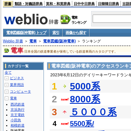
辞書
類語・対義語辞典
英和・和英辞典
日中中日辞典
日韓韓日辞典
古語
電車
ランキング
電車図鑑(阪神電車) トップ
索引
画像から探す
Weblio 辞書
＞
電車
＞
電車図鑑(阪神電車)
＞ ランキング
電車
日本全国の鉄道事業者が保有している鉄道車両のカタログです。
電車図鑑(阪神電車)のアクセスランキ
カテゴリ一覧
全て
2023年6月12日のデイリーキーワードラン
ビジネス
＋
1
5000系
業界用語
＋
コンピュータ
＋
2
8000系
電車
－
西武鉄道
3
５０００系
京浜急行
京王電鉄
小田急
4
5500系/
相模鉄道
阪神電車