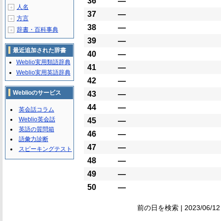
36
―
人名
＋
37
―
方言
＋
38
―
辞書・百科事典
＋
39
―
最近追加された辞書
40
―
Weblio実用類語辞典
41
―
Weblio実用英語辞典
42
―
Weblioのサービス
43
―
44
―
英会話コラム
Weblio英会話
45
―
英語の質問箱
46
―
語彙力診断
47
―
スピーキングテスト
48
―
49
―
50
―
前の日を検索 | 2023/06/12