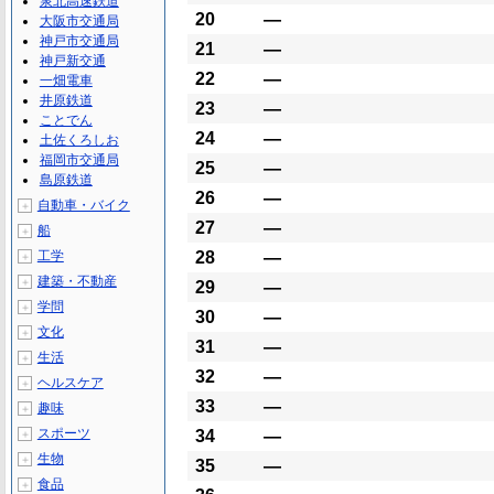
泉北高速鉄道
20
―
大阪市交通局
神戸市交通局
21
―
神戸新交通
22
―
一畑電車
井原鉄道
23
―
ことでん
24
―
土佐くろしお
福岡市交通局
25
―
島原鉄道
26
―
自動車・バイク
＋
27
―
船
＋
工学
28
―
＋
建築・不動産
＋
29
―
学問
＋
30
―
文化
＋
31
―
生活
＋
32
―
ヘルスケア
＋
33
―
趣味
＋
スポーツ
34
―
＋
生物
＋
35
―
食品
＋