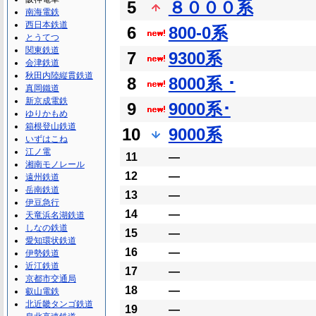
5
８０００系
南海電鉄
西日本鉄道
6
800-0系
とうてつ
関東鉄道
7
9300系
会津鉄道
秋田内陸縦貫鉄道
8
8000系 ･
真岡鐵道
新京成電鉄
9
9000系･
ゆりかもめ
箱根登山鉄道
10
9000系
いずはこね
江ノ電
11
―
湘南モノレール
12
―
遠州鉄道
岳南鉄道
13
―
伊豆急行
14
―
天竜浜名湖鉄道
しなの鉄道
15
―
愛知環状鉄道
16
―
伊勢鉄道
近江鉄道
17
―
京都市交通局
18
―
叡山電鉄
北近畿タンゴ鉄道
19
―