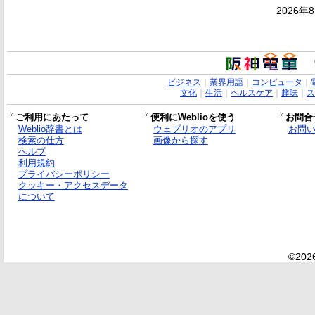
2026年
ビジネス
｜
業界用語
｜
コンピュータ
｜
文化
｜
生活
｜
ヘルスケア
｜
趣味
｜
ス
ご利用にあたって
便利にWeblioを使う
お問合
Weblio辞書とは
ウェブリオのアプリ
お問
検索の仕方
画像から探す
ヘルプ
利用規約
プライバシーポリシー
クッキー・アクセスデータ
について
©2026