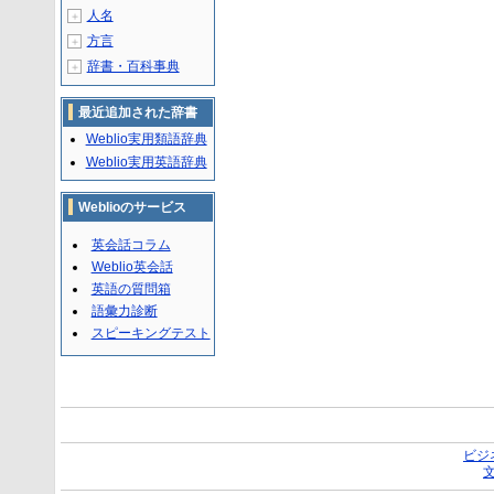
人名
＋
方言
＋
辞書・百科事典
＋
最近追加された辞書
Weblio実用類語辞典
Weblio実用英語辞典
Weblioのサービス
英会話コラム
Weblio英会話
英語の質問箱
語彙力診断
スピーキングテスト
ビジ