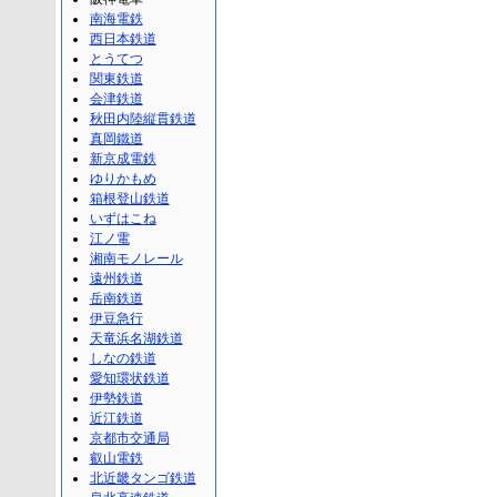
南海電鉄
西日本鉄道
とうてつ
関東鉄道
会津鉄道
秋田内陸縦貫鉄道
真岡鐵道
新京成電鉄
ゆりかもめ
箱根登山鉄道
いずはこね
江ノ電
湘南モノレール
遠州鉄道
岳南鉄道
伊豆急行
天竜浜名湖鉄道
しなの鉄道
愛知環状鉄道
伊勢鉄道
近江鉄道
京都市交通局
叡山電鉄
北近畿タンゴ鉄道