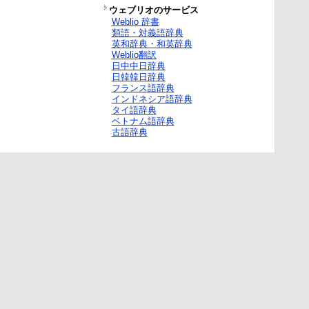
ウェブリオのサービス
Weblio 辞書
類語・対義語辞典
英和辞典・和英辞典
Weblio翻訳
日中中日辞典
日韓韓日辞典
フランス語辞典
インドネシア語辞典
タイ語辞典
ベトナム語辞典
古語辞典