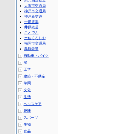
泉北高速鉄道
大阪市交通局
神戸市交通局
神戸新交通
一畑電車
井原鉄道
ことでん
土佐くろしお
福岡市交通局
島原鉄道
自動車・バイク
＋
船
＋
工学
＋
建築・不動産
＋
学問
＋
文化
＋
生活
＋
ヘルスケア
＋
趣味
＋
スポーツ
＋
生物
＋
食品
＋