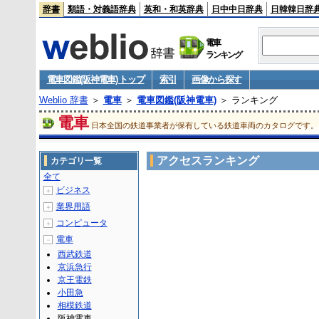
辞書
類語・対義語辞典
英和・和英辞典
日中中日辞典
日韓韓日辞
電車
ランキング
電車図鑑(阪神電車) トップ
索引
画像から探す
Weblio 辞書
＞
電車
＞
電車図鑑(阪神電車)
＞ ランキング
電車
日本全国の鉄道事業者が保有している鉄道車両のカタログです。
アクセスランキング
カテゴリ一覧
全て
ビジネス
＋
業界用語
＋
コンピュータ
＋
電車
－
西武鉄道
京浜急行
京王電鉄
小田急
相模鉄道
阪神電車