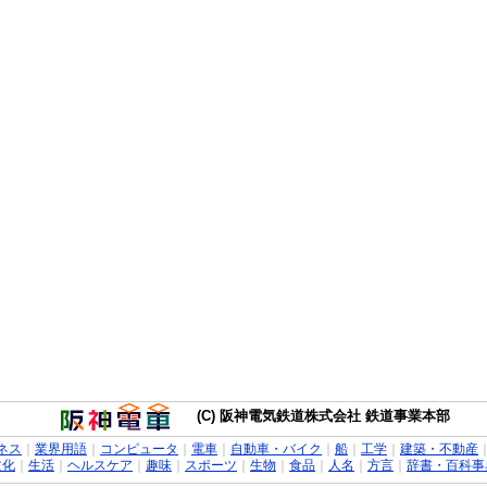
(C) 阪神電気鉄道株式会社 鉄道事業本部
ネス
｜
業界用語
｜
コンピュータ
｜
電車
｜
自動車・バイク
｜
船
｜
工学
｜
建築・不動産
文化
｜
生活
｜
ヘルスケア
｜
趣味
｜
スポーツ
｜
生物
｜
食品
｜
人名
｜
方言
｜
辞書・百科事