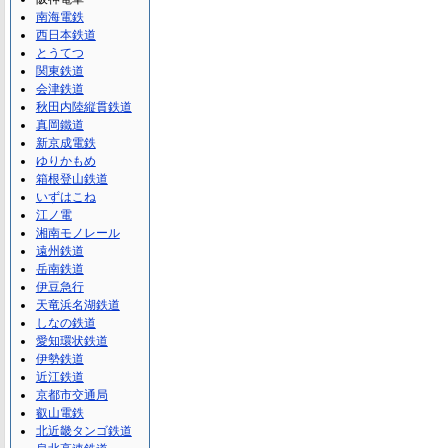
南海電鉄
西日本鉄道
とうてつ
関東鉄道
会津鉄道
秋田内陸縦貫鉄道
真岡鐵道
新京成電鉄
ゆりかもめ
箱根登山鉄道
いずはこね
江ノ電
湘南モノレール
遠州鉄道
岳南鉄道
伊豆急行
天竜浜名湖鉄道
しなの鉄道
愛知環状鉄道
伊勢鉄道
近江鉄道
京都市交通局
叡山電鉄
北近畿タンゴ鉄道