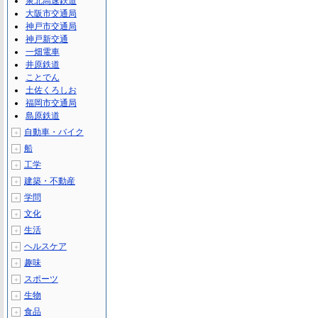
泉北高速鉄道
大阪市交通局
神戸市交通局
神戸新交通
一畑電車
井原鉄道
ことでん
土佐くろしお
福岡市交通局
島原鉄道
自動車・バイク
＋
船
＋
工学
＋
建築・不動産
＋
学問
＋
文化
＋
生活
＋
ヘルスケア
＋
趣味
＋
スポーツ
＋
生物
＋
食品
＋