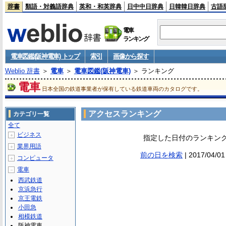
辞書
類語・対義語辞典
英和・和英辞典
日中中日辞典
日韓韓日辞典
古語
電車
ランキング
電車図鑑(阪神電車) トップ
索引
画像から探す
Weblio 辞書
＞
電車
＞
電車図鑑(阪神電車)
＞ ランキング
電車
日本全国の鉄道事業者が保有している鉄道車両のカタログです。
アクセスランキング
カテゴリ一覧
全て
ビジネス
＋
指定した日付のランキン
業界用語
＋
前の日を検索
| 2017/04/
コンピュータ
＋
電車
－
西武鉄道
京浜急行
京王電鉄
小田急
相模鉄道
阪神電車