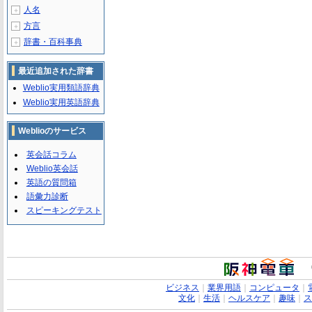
人名
＋
方言
＋
辞書・百科事典
＋
最近追加された辞書
Weblio実用類語辞典
Weblio実用英語辞典
Weblioのサービス
英会話コラム
Weblio英会話
英語の質問箱
語彙力診断
スピーキングテスト
ビジネス
｜
業界用語
｜
コンピュータ
｜
文化
｜
生活
｜
ヘルスケア
｜
趣味
｜
ス