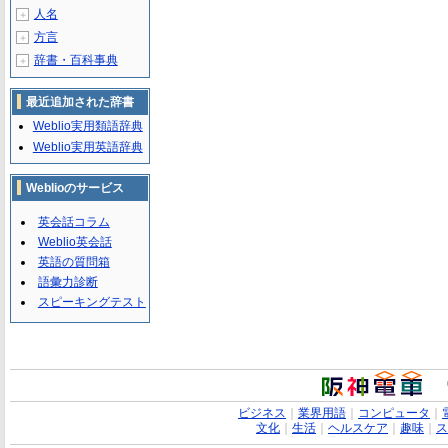
人名
＋
方言
＋
辞書・百科事典
＋
最近追加された辞書
Weblio実用類語辞典
Weblio実用英語辞典
Weblioのサービス
英会話コラム
Weblio英会話
英語の質問箱
語彙力診断
スピーキングテスト
ビジネス
｜
業界用語
｜
コンピュータ
｜
文化
｜
生活
｜
ヘルスケア
｜
趣味
｜
ス