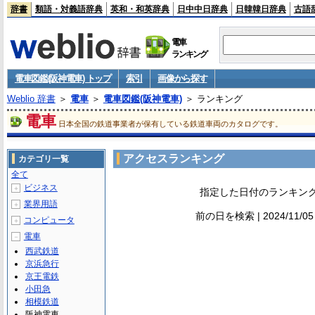
辞書
類語・対義語辞典
英和・和英辞典
日中中日辞典
日韓韓日辞典
古語
電車
ランキング
電車図鑑(阪神電車) トップ
索引
画像から探す
Weblio 辞書
＞
電車
＞
電車図鑑(阪神電車)
＞ ランキング
電車
日本全国の鉄道事業者が保有している鉄道車両のカタログです。
アクセスランキング
カテゴリ一覧
全て
ビジネス
＋
指定した日付のランキン
業界用語
＋
前の日を検索 | 2024/11/0
コンピュータ
＋
電車
－
西武鉄道
京浜急行
京王電鉄
小田急
相模鉄道
阪神電車