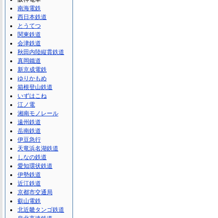
南海電鉄
西日本鉄道
とうてつ
関東鉄道
会津鉄道
秋田内陸縦貫鉄道
真岡鐵道
新京成電鉄
ゆりかもめ
箱根登山鉄道
いずはこね
江ノ電
湘南モノレール
遠州鉄道
岳南鉄道
伊豆急行
天竜浜名湖鉄道
しなの鉄道
愛知環状鉄道
伊勢鉄道
近江鉄道
京都市交通局
叡山電鉄
北近畿タンゴ鉄道