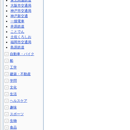
泉北高速鉄道
大阪市交通局
神戸市交通局
神戸新交通
一畑電車
井原鉄道
ことでん
土佐くろしお
福岡市交通局
島原鉄道
自動車・バイク
＋
船
＋
工学
＋
建築・不動産
＋
学問
＋
文化
＋
生活
＋
ヘルスケア
＋
趣味
＋
スポーツ
＋
生物
＋
食品
＋