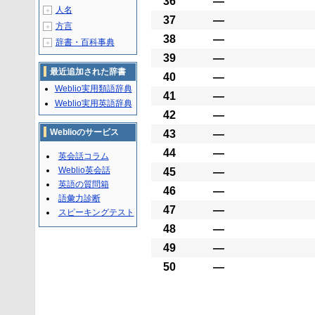
36
―
人名
＋
37
―
方言
＋
38
―
辞書・百科事典
＋
39
―
最近追加された辞書
40
―
Weblio実用類語辞典
41
―
Weblio実用英語辞典
42
―
Weblioのサービス
43
―
44
―
英会話コラム
Weblio英会話
45
―
英語の質問箱
46
―
語彙力診断
47
―
スピーキングテスト
48
―
49
―
50
―