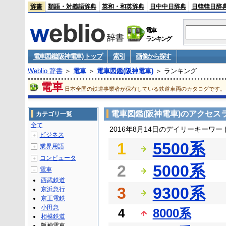
辞書
類語・対義語辞典
英和・和英辞典
日中中日辞典
日韓韓日辞
電車
ランキング
電車図鑑(阪神電車) トップ
索引
画像から探す
Weblio 辞書
＞
電車
＞
電車図鑑(阪神電車)
＞ ランキング
電車
日本全国の鉄道事業者が保有している鉄道車両のカタログです。
電車図鑑(阪神電車)のアクセス
カテゴリ一覧
全て
2016年8月14日のデイリーキーワ
ビジネス
＋
1
5500系
業界用語
＋
コンピュータ
＋
2
5000系
電車
－
西武鉄道
3
9300系
京浜急行
京王電鉄
小田急
4
8000系
相模鉄道
阪神電車