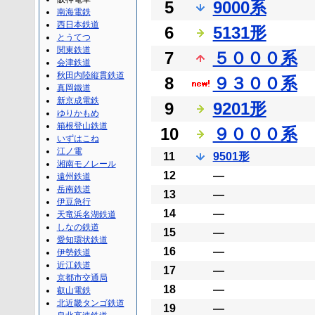
5
9000系
南海電鉄
西日本鉄道
6
5131形
とうてつ
関東鉄道
7
５０００系
会津鉄道
秋田内陸縦貫鉄道
8
９３００系
真岡鐵道
新京成電鉄
9
9201形
ゆりかもめ
箱根登山鉄道
10
９０００系
いずはこね
江ノ電
11
9501形
湘南モノレール
12
―
遠州鉄道
岳南鉄道
13
―
伊豆急行
14
―
天竜浜名湖鉄道
しなの鉄道
15
―
愛知環状鉄道
16
―
伊勢鉄道
近江鉄道
17
―
京都市交通局
18
―
叡山電鉄
北近畿タンゴ鉄道
19
―