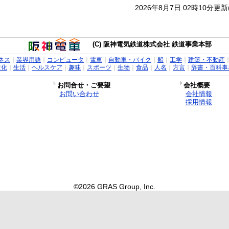
2026年8月7日 02時10分更
(C) 阪神電気鉄道株式会社 鉄道事業本部
ネス
｜
業界用語
｜
コンピュータ
｜
電車
｜
自動車・バイク
｜
船
｜
工学
｜
建築・不動産
文化
｜
生活
｜
ヘルスケア
｜
趣味
｜
スポーツ
｜
生物
｜
食品
｜
人名
｜
方言
｜
辞書・百科事
お問合せ・ご要望
会社概要
お問い合わせ
会社情報
採用情報
©2026 GRAS Group, Inc.