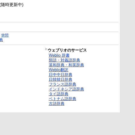
新(随時更新中)
｜
学問
典
ウェブリオのサービス
Weblio 辞書
類語・対義語辞典
英和辞典・和英辞典
Weblio翻訳
日中中日辞典
日韓韓日辞典
フランス語辞典
インドネシア語辞典
タイ語辞典
ベトナム語辞典
古語辞典