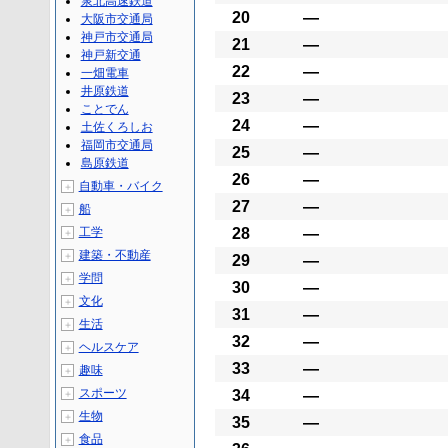
泉北高速鉄道
20
―
大阪市交通局
神戸市交通局
21
―
神戸新交通
22
―
一畑電車
井原鉄道
23
―
ことでん
24
―
土佐くろしお
福岡市交通局
25
―
島原鉄道
26
―
自動車・バイク
＋
27
―
船
＋
工学
28
―
＋
建築・不動産
＋
29
―
学問
＋
30
―
文化
＋
31
―
生活
＋
32
―
ヘルスケア
＋
33
―
趣味
＋
スポーツ
34
―
＋
生物
＋
35
―
食品
＋