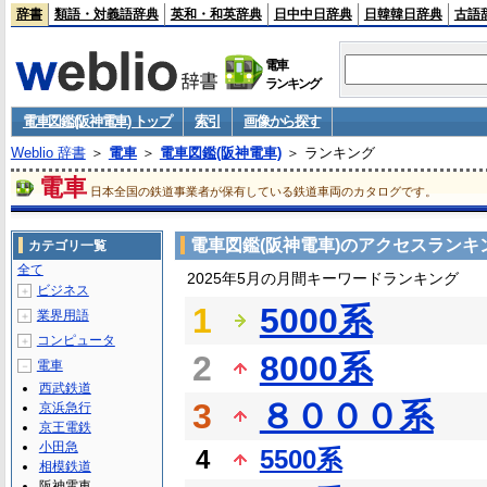
辞書
類語・対義語辞典
英和・和英辞典
日中中日辞典
日韓韓日辞典
古語
電車
ランキング
電車図鑑(阪神電車) トップ
索引
画像から探す
Weblio 辞書
＞
電車
＞
電車図鑑(阪神電車)
＞ ランキング
電車
日本全国の鉄道事業者が保有している鉄道車両のカタログです。
電車図鑑(阪神電車)のアクセスランキ
カテゴリ一覧
全て
2025年5月の月間キーワードランキング
ビジネス
＋
1
5000系
業界用語
＋
コンピュータ
＋
2
8000系
電車
－
西武鉄道
3
８０００系
京浜急行
京王電鉄
小田急
4
5500系
相模鉄道
阪神電車