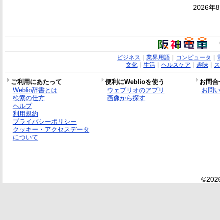
2026年
ビジネス
｜
業界用語
｜
コンピュータ
｜
文化
｜
生活
｜
ヘルスケア
｜
趣味
｜
ス
ご利用にあたって
便利にWeblioを使う
お問合
Weblio辞書とは
ウェブリオのアプリ
お問
検索の仕方
画像から探す
ヘルプ
利用規約
プライバシーポリシー
クッキー・アクセスデータ
について
©2026