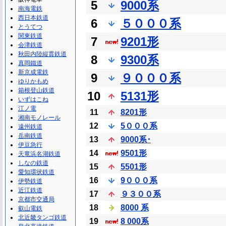
5
9000系
南海電鉄
西日本鉄道
6
５０００系
とうてつ
関東鉄道
7
9201形
会津鉄道
秋田内陸縦貫鉄道
8
9300系
真岡鐵道
新京成電鉄
9
９０００系
ゆりかもめ
箱根登山鉄道
10
5131形
いずはこね
江ノ電
11
8201形
湘南モノレール
12
5０００系
遠州鉄道
岳南鉄道
13
9000系･
伊豆急行
14
9501形
天竜浜名湖鉄道
しなの鉄道
15
5501形
愛知環状鉄道
16
9０００系
伊勢鉄道
近江鉄道
17
９３００系
京都市交通局
18
8000 系
叡山電鉄
北近畿タンゴ鉄道
19
8 000系