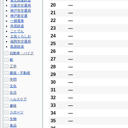
泉北高速鉄道
20
―
大阪市交通局
神戸市交通局
21
―
神戸新交通
22
―
一畑電車
井原鉄道
23
―
ことでん
24
―
土佐くろしお
福岡市交通局
25
―
島原鉄道
26
―
自動車・バイク
＋
27
―
船
＋
工学
28
―
＋
建築・不動産
＋
29
―
学問
＋
30
―
文化
＋
31
―
生活
＋
32
―
ヘルスケア
＋
33
―
趣味
＋
スポーツ
34
―
＋
生物
＋
35
―
食品
＋