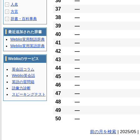
36
―
人名
＋
37
―
方言
＋
38
―
辞書・百科事典
＋
39
―
最近追加された辞書
40
―
Weblio実用類語辞典
41
―
Weblio実用英語辞典
42
―
Weblioのサービス
43
―
44
―
英会話コラム
Weblio英会話
45
―
英語の質問箱
46
―
語彙力診断
47
―
スピーキングテスト
48
―
49
―
50
―
前の月を検索
| 2025/05 |