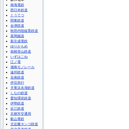
南海電鉄
西日本鉄道
とうてつ
関東鉄道
会津鉄道
秋田内陸縦貫鉄道
真岡鐵道
新京成電鉄
ゆりかもめ
箱根登山鉄道
いずはこね
江ノ電
湘南モノレール
遠州鉄道
岳南鉄道
伊豆急行
天竜浜名湖鉄道
しなの鉄道
愛知環状鉄道
伊勢鉄道
近江鉄道
京都市交通局
叡山電鉄
北近畿タンゴ鉄道