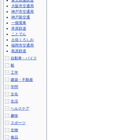
泉北高速鉄道
大阪市交通局
神戸市交通局
神戸新交通
一畑電車
井原鉄道
ことでん
土佐くろしお
福岡市交通局
島原鉄道
自動車・バイク
＋
船
＋
工学
＋
建築・不動産
＋
学問
＋
文化
＋
生活
＋
ヘルスケア
＋
趣味
＋
スポーツ
＋
生物
＋
食品
＋