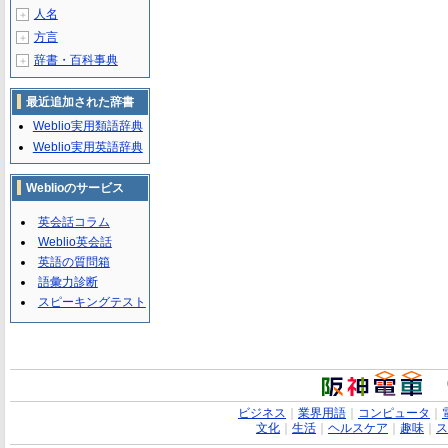
人名
＋
方言
＋
辞書・百科事典
＋
最近追加された辞書
Weblio実用類語辞典
Weblio実用英語辞典
Weblioのサービス
英会話コラム
Weblio英会話
英語の質問箱
語彙力診断
スピーキングテスト
ビジネス
｜
業界用語
｜
コンピュータ
｜
文化
｜
生活
｜
ヘルスケア
｜
趣味
｜
ス