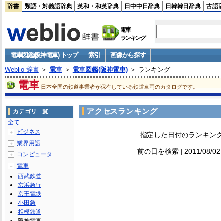
辞書
類語・対義語辞典
英和・和英辞典
日中中日辞典
日韓韓日辞典
古語
電車
ランキング
電車図鑑(阪神電車) トップ
索引
画像から探す
Weblio 辞書
＞
電車
＞
電車図鑑(阪神電車)
＞ ランキング
電車
日本全国の鉄道事業者が保有している鉄道車両のカタログです。
アクセスランキング
カテゴリ一覧
全て
ビジネス
＋
指定した日付のランキン
業界用語
＋
前の日を検索 | 2011/08/0
コンピュータ
＋
電車
－
西武鉄道
京浜急行
京王電鉄
小田急
相模鉄道
阪神電車