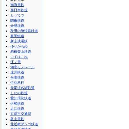
南海電鉄
西日本鉄道
とうてつ
関東鉄道
会津鉄道
秋田内陸縦貫鉄道
真岡鐵道
新京成電鉄
ゆりかもめ
箱根登山鉄道
いずはこね
江ノ電
湘南モノレール
遠州鉄道
岳南鉄道
伊豆急行
天竜浜名湖鉄道
しなの鉄道
愛知環状鉄道
伊勢鉄道
近江鉄道
京都市交通局
叡山電鉄
北近畿タンゴ鉄道