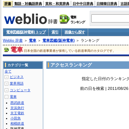
辞書
類語・対義語辞典
英和・和英辞典
日中中日辞典
日韓韓日辞典
古語
電車
ランキング
電車図鑑(阪神電車) トップ
索引
画像から探す
Weblio 辞書
＞
電車
＞
電車図鑑(阪神電車)
＞ ランキング
電車
日本全国の鉄道事業者が保有している鉄道車両のカタログです。
アクセスランキング
カテゴリ一覧
全て
ビジネス
＋
指定した日付のランキン
業界用語
＋
前の日を検索 | 2011/08/2
コンピュータ
＋
電車
－
西武鉄道
京浜急行
京王電鉄
小田急
相模鉄道
阪神電車