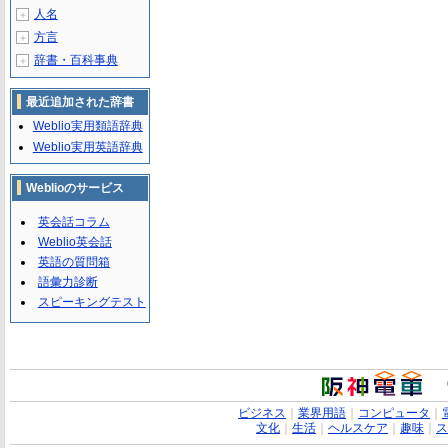
人名
＋
方言
＋
辞書・百科事典
＋
最近追加された辞書
Weblio実用類語辞典
Weblio実用英語辞典
Weblioのサービス
英会話コラム
Weblio英会話
英語の質問箱
語彙力診断
スピーキングテスト
ビジネス
｜
業界用語
｜
コンピュータ
｜
文化
｜
生活
｜
ヘルスケア
｜
趣味
｜
ス