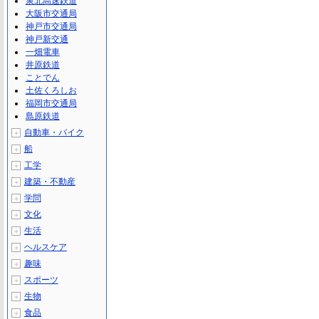
泉北高速鉄道
大阪市交通局
神戸市交通局
神戸新交通
一畑電車
井原鉄道
ことでん
土佐くろしお
福岡市交通局
島原鉄道
自動車・バイク
＋
船
＋
工学
＋
建築・不動産
＋
学問
＋
文化
＋
生活
＋
ヘルスケア
＋
趣味
＋
スポーツ
＋
生物
＋
食品
＋