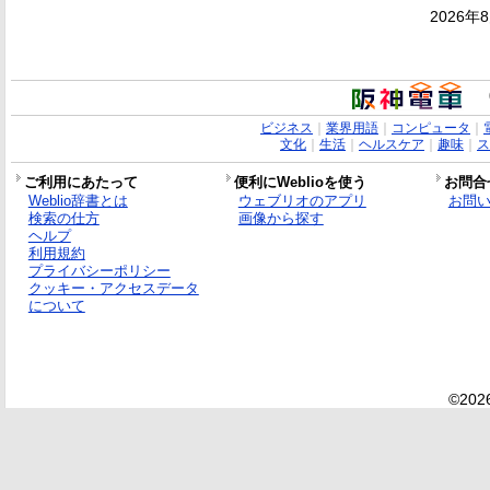
2026年
ビジネス
｜
業界用語
｜
コンピュータ
｜
文化
｜
生活
｜
ヘルスケア
｜
趣味
｜
ス
ご利用にあたって
便利にWeblioを使う
お問合
Weblio辞書とは
ウェブリオのアプリ
お問
検索の仕方
画像から探す
ヘルプ
利用規約
プライバシーポリシー
クッキー・アクセスデータ
について
©2026