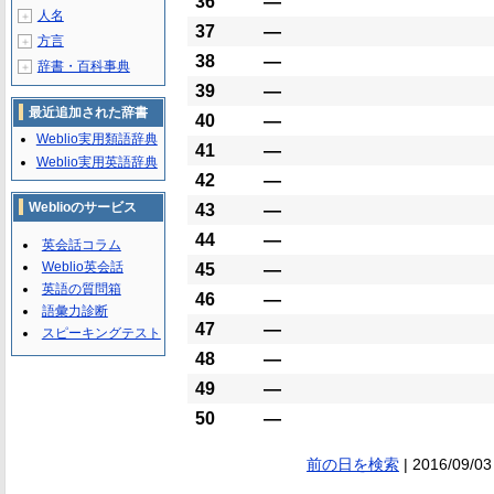
36
―
人名
＋
37
―
方言
＋
38
―
辞書・百科事典
＋
39
―
最近追加された辞書
40
―
Weblio実用類語辞典
41
―
Weblio実用英語辞典
42
―
Weblioのサービス
43
―
44
―
英会話コラム
Weblio英会話
45
―
英語の質問箱
46
―
語彙力診断
47
―
スピーキングテスト
48
―
49
―
50
―
前の日を検索
| 2016/09/03