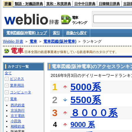
辞書
類語・対義語辞典
英和・和英辞典
日中中日辞典
日韓韓日辞典
古語
電車
ランキング
電車図鑑(阪神電車) トップ
索引
画像から探す
Weblio 辞書
＞
電車
＞
電車図鑑(阪神電車)
＞ ランキング
電車
日本全国の鉄道事業者が保有している鉄道車両のカタログです。
電車図鑑(阪神電車)のアクセスランキ
カテゴリ一覧
全て
2016年9月3日のデイリーキーワードランキ
ビジネス
＋
1
5000系
業界用語
＋
コンピュータ
＋
2
5500系
電車
－
西武鉄道
3
８０００系
京浜急行
京王電鉄
小田急
4
9000 系
相模鉄道
阪神電車