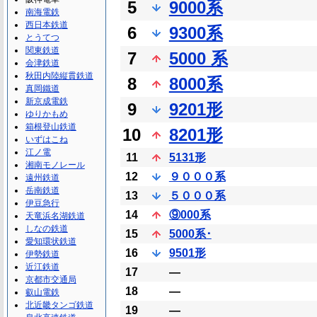
5
9000系
南海電鉄
西日本鉄道
6
9300系
とうてつ
関東鉄道
7
5000 系
会津鉄道
秋田内陸縦貫鉄道
8
8000系
真岡鐵道
新京成電鉄
9
9201形
ゆりかもめ
箱根登山鉄道
10
8201形
いずはこね
江ノ電
11
5131形
湘南モノレール
12
９０００系
遠州鉄道
岳南鉄道
13
５０００系
伊豆急行
14
⑨000系
天竜浜名湖鉄道
しなの鉄道
15
5000系･
愛知環状鉄道
16
9501形
伊勢鉄道
近江鉄道
17
―
京都市交通局
18
―
叡山電鉄
北近畿タンゴ鉄道
19
―