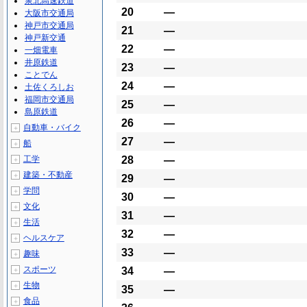
泉北高速鉄道
20
―
大阪市交通局
神戸市交通局
21
―
神戸新交通
22
―
一畑電車
井原鉄道
23
―
ことでん
24
―
土佐くろしお
福岡市交通局
25
―
島原鉄道
26
―
自動車・バイク
＋
27
―
船
＋
工学
28
―
＋
建築・不動産
＋
29
―
学問
＋
30
―
文化
＋
31
―
生活
＋
32
―
ヘルスケア
＋
33
―
趣味
＋
スポーツ
34
―
＋
生物
＋
35
―
食品
＋