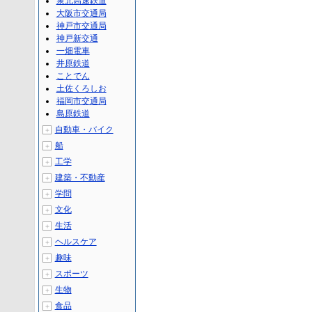
泉北高速鉄道
大阪市交通局
神戸市交通局
神戸新交通
一畑電車
井原鉄道
ことでん
土佐くろしお
福岡市交通局
島原鉄道
自動車・バイク
＋
船
＋
工学
＋
建築・不動産
＋
学問
＋
文化
＋
生活
＋
ヘルスケア
＋
趣味
＋
スポーツ
＋
生物
＋
食品
＋