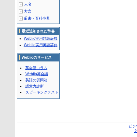
人名
＋
方言
＋
辞書・百科事典
＋
最近追加された辞書
Weblio実用類語辞典
Weblio実用英語辞典
Weblioのサービス
英会話コラム
Weblio英会話
英語の質問箱
語彙力診断
スピーキングテスト
ビジ