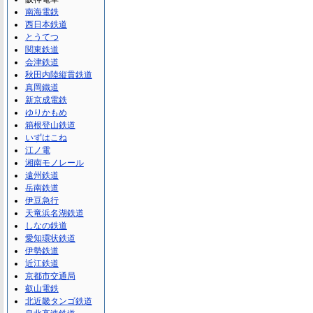
南海電鉄
西日本鉄道
とうてつ
関東鉄道
会津鉄道
秋田内陸縦貫鉄道
真岡鐵道
新京成電鉄
ゆりかもめ
箱根登山鉄道
いずはこね
江ノ電
湘南モノレール
遠州鉄道
岳南鉄道
伊豆急行
天竜浜名湖鉄道
しなの鉄道
愛知環状鉄道
伊勢鉄道
近江鉄道
京都市交通局
叡山電鉄
北近畿タンゴ鉄道