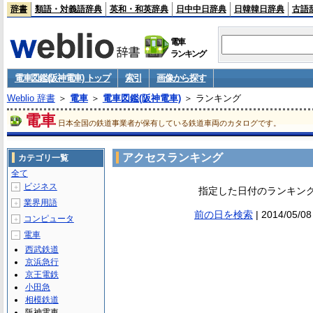
辞書
類語・対義語辞典
英和・和英辞典
日中中日辞典
日韓韓日辞典
古語
電車
ランキング
電車図鑑(阪神電車) トップ
索引
画像から探す
Weblio 辞書
＞
電車
＞
電車図鑑(阪神電車)
＞ ランキング
電車
日本全国の鉄道事業者が保有している鉄道車両のカタログです。
アクセスランキング
カテゴリ一覧
全て
ビジネス
＋
指定した日付のランキン
業界用語
＋
前の日を検索
| 2014/05/
コンピュータ
＋
電車
－
西武鉄道
京浜急行
京王電鉄
小田急
相模鉄道
阪神電車