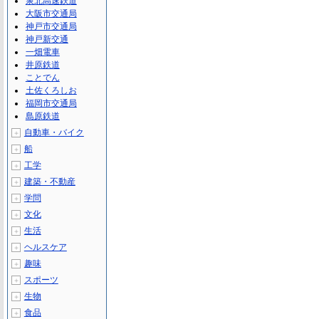
泉北高速鉄道
大阪市交通局
神戸市交通局
神戸新交通
一畑電車
井原鉄道
ことでん
土佐くろしお
福岡市交通局
島原鉄道
自動車・バイク
＋
船
＋
工学
＋
建築・不動産
＋
学問
＋
文化
＋
生活
＋
ヘルスケア
＋
趣味
＋
スポーツ
＋
生物
＋
食品
＋