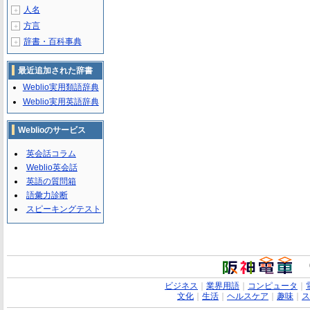
人名
＋
方言
＋
辞書・百科事典
＋
最近追加された辞書
Weblio実用類語辞典
Weblio実用英語辞典
Weblioのサービス
英会話コラム
Weblio英会話
英語の質問箱
語彙力診断
スピーキングテスト
ビジネス
｜
業界用語
｜
コンピュータ
｜
文化
｜
生活
｜
ヘルスケア
｜
趣味
｜
ス