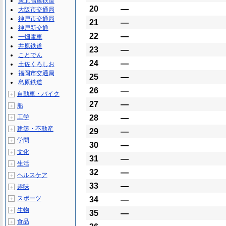
泉北高速鉄道
20
―
大阪市交通局
神戸市交通局
21
―
神戸新交通
22
―
一畑電車
井原鉄道
23
―
ことでん
24
―
土佐くろしお
福岡市交通局
25
―
島原鉄道
26
―
自動車・バイク
＋
27
―
船
＋
工学
28
―
＋
建築・不動産
＋
29
―
学問
＋
30
―
文化
＋
31
―
生活
＋
32
―
ヘルスケア
＋
33
―
趣味
＋
スポーツ
34
―
＋
生物
＋
35
―
食品
＋