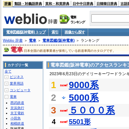
辞書
類語・対義語辞典
英和・和英辞典
日中中日辞典
日韓韓日辞典
古語
電車
ランキング
電車図鑑(阪神電車) トップ
索引
画像から探す
Weblio 辞書
＞
電車
＞
電車図鑑(阪神電車)
＞ ランキング
電車
日本全国の鉄道事業者が保有している鉄道車両のカタログです。
電車図鑑(阪神電車)のアクセスランキ
カテゴリ一覧
全て
2023年6月23日のデイリーキーワードラン
ビジネス
＋
1
9000系
業界用語
＋
コンピュータ
＋
2
5000系
電車
－
西武鉄道
3
５０００系
京浜急行
京王電鉄
小田急
4
5501形
相模鉄道
阪神電車