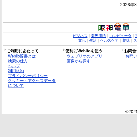
2026年
ビジネス
｜
業界用語
｜
コンピュータ
｜
文化
｜
生活
｜
ヘルスケア
｜
趣味
｜
ス
ご利用にあたって
便利にWeblioを使う
お問合
Weblio辞書とは
ウェブリオのアプリ
お問
検索の仕方
画像から探す
ヘルプ
利用規約
プライバシーポリシー
クッキー・アクセスデータ
について
©2026