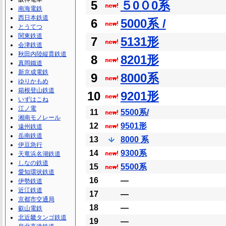
5
５0０0系
南海電鉄
西日本鉄道
6
5000系 /
とうてつ
関東鉄道
7
5131形
会津鉄道
秋田内陸縦貫鉄道
8
8201形
真岡鐵道
新京成電鉄
9
8000系
ゆりかもめ
箱根登山鉄道
10
9201形
いずはこね
江ノ電
11
5500系/
湘南モノレール
12
9501形
遠州鉄道
岳南鉄道
13
8000 系
伊豆急行
14
9300系
天竜浜名湖鉄道
しなの鉄道
15
5500系
愛知環状鉄道
16
―
伊勢鉄道
近江鉄道
17
―
京都市交通局
18
―
叡山電鉄
北近畿タンゴ鉄道
19
―