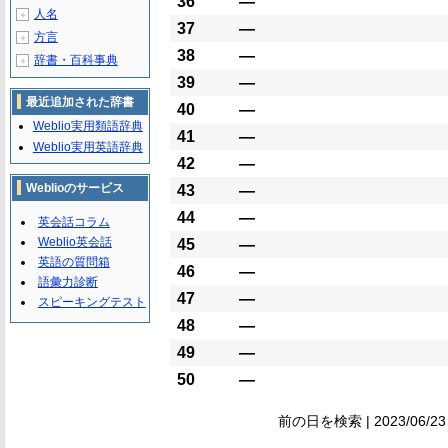
36
―
人名
＋
37
―
方言
＋
38
―
辞書・百科事典
＋
39
―
最近追加された辞書
40
―
Weblio実用類語辞典
41
―
Weblio実用英語辞典
42
―
Weblioのサービス
43
―
44
―
英会話コラム
Weblio英会話
45
―
英語の質問箱
46
―
語彙力診断
47
―
スピーキングテスト
48
―
49
―
50
―
前の日を検索 | 2023/06/2