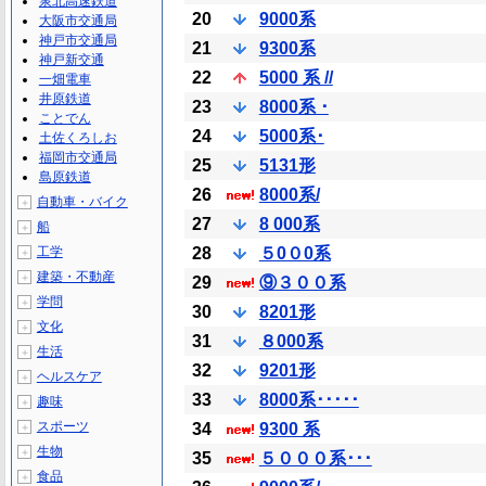
泉北高速鉄道
20
9000系
大阪市交通局
神戸市交通局
21
9300系
神戸新交通
22
5000 系 //
一畑電車
井原鉄道
23
8000系 ･
ことでん
24
5000系･
土佐くろしお
福岡市交通局
25
5131形
島原鉄道
26
8000系/
自動車・バイク
＋
27
8 000系
船
＋
工学
28
５0０0系
＋
建築・不動産
＋
29
⑨３００系
学問
＋
30
8201形
文化
＋
31
８000系
生活
＋
32
9201形
ヘルスケア
＋
33
8000系･････
趣味
＋
スポーツ
34
9300 系
＋
生物
＋
35
５０００系･･･
食品
＋