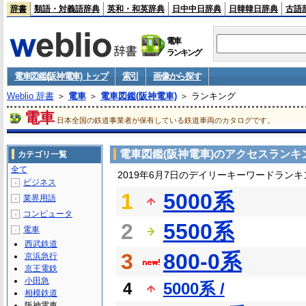
辞書
類語・対義語辞典
英和・和英辞典
日中中日辞典
日韓韓日辞典
古語
電車
ランキング
電車図鑑(阪神電車) トップ
索引
画像から探す
Weblio 辞書
＞
電車
＞
電車図鑑(阪神電車)
＞ ランキング
電車
日本全国の鉄道事業者が保有している鉄道車両のカタログです。
電車図鑑(阪神電車)のアクセスランキ
カテゴリ一覧
全て
2019年6月7日のデイリーキーワードランキ
ビジネス
＋
1
5000系
業界用語
＋
コンピュータ
＋
2
5500系
電車
－
西武鉄道
3
800-0系
京浜急行
京王電鉄
小田急
4
5000系 /
相模鉄道
阪神電車