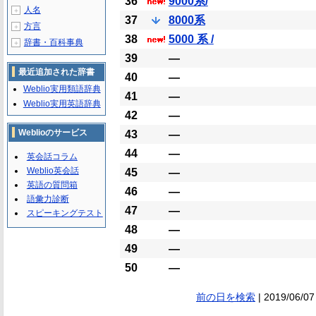
36
9000系/
人名
＋
37
8000系
方言
＋
38
5000 系 /
辞書・百科事典
＋
39
―
最近追加された辞書
40
―
Weblio実用類語辞典
41
―
Weblio実用英語辞典
42
―
Weblioのサービス
43
―
44
―
英会話コラム
Weblio英会話
45
―
英語の質問箱
46
―
語彙力診断
47
―
スピーキングテスト
48
―
49
―
50
―
前の日を検索
| 2019/06/07