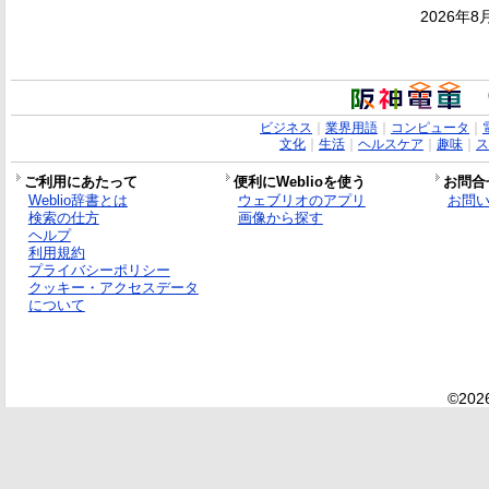
2026年8
ビジネス
｜
業界用語
｜
コンピュータ
｜
文化
｜
生活
｜
ヘルスケア
｜
趣味
｜
ス
ご利用にあたって
便利にWeblioを使う
お問合
Weblio辞書とは
ウェブリオのアプリ
お問
検索の仕方
画像から探す
ヘルプ
利用規約
プライバシーポリシー
クッキー・アクセスデータ
について
©2026