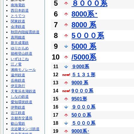
5
８０００系
南海電鉄
西日本鉄道
6
8000系･
とうてつ
関東鉄道
7
8000 系
会津鉄道
秋田内陸縦貫鉄道
8
5０００系
真岡鐵道
新京成電鉄
9
5000 系
ゆりかもめ
箱根登山鉄道
10
/5000系
いずはこね
江ノ電
11
９000系
湘南モノレール
12
５１３１形
遠州鉄道
岳南鉄道
13
9000 系
伊豆急行
14
9０００系
天竜浜名湖鉄道
しなの鉄道
15
9501形
愛知環状鉄道
16
９０００系
伊勢鉄道
近江鉄道
17
50００系
京都市交通局
18
５０００系
叡山電鉄
北近畿タンゴ鉄道
19
9000系･