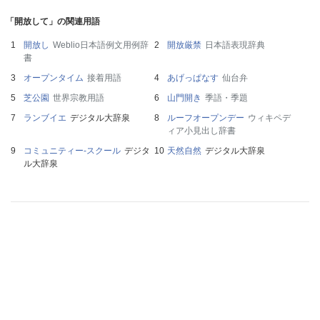
「開放して」の関連用語
開放し
Weblio日本語例文用例辞
開放厳禁
日本語表現辞典
書
オープンタイム
接着用語
あげっぱなす
仙台弁
芝公園
世界宗教用語
山門開き
季語・季題
ランブイエ
デジタル大辞泉
ルーフオープンデー
ウィキペデ
ィア小見出し辞書
コミュニティー‐スクール
デジタ
天然自然
デジタル大辞泉
ル大辞泉