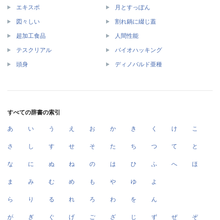
エキスポ
月とすっぽん
図々しい
割れ鍋に綴じ蓋
超加工食品
人間性能
テスクリアル
バイオハッキング
頭身
ディノバルド亜種
すべての辞書の索引
あ
い
う
え
お
か
き
く
け
こ
さ
し
す
せ
そ
た
ち
つ
て
と
な
に
ぬ
ね
の
は
ひ
ふ
へ
ほ
ま
み
む
め
も
や
ゆ
よ
ら
り
る
れ
ろ
わ
を
ん
が
ぎ
ぐ
げ
ご
ざ
じ
ず
ぜ
ぞ