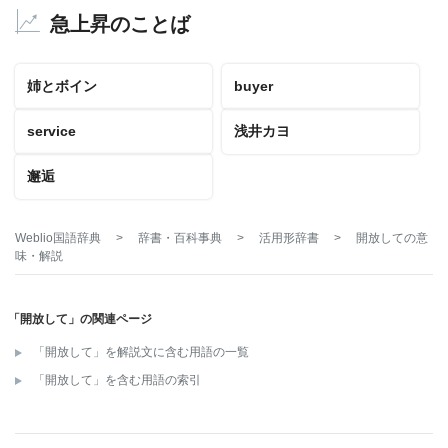
急上昇のことば
姉とボイン
buyer
service
浅井カヨ
邂逅
Weblio国語辞典
>
辞書・百科事典
>
活用形辞書
>
開放して
の意
味・解説
「開放して」の関連ページ
「開放して」を解説文に含む用語の一覧
「開放して」を含む用語の索引