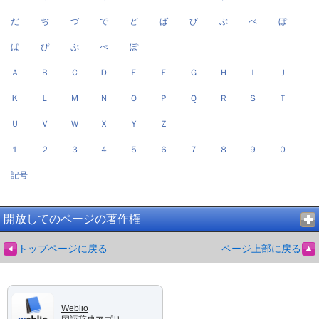
だ
ぢ
づ
で
ど
ば
び
ぶ
べ
ぼ
ぱ
ぴ
ぷ
ぺ
ぽ
Ａ
Ｂ
Ｃ
Ｄ
Ｅ
Ｆ
Ｇ
Ｈ
Ｉ
Ｊ
Ｋ
Ｌ
Ｍ
Ｎ
Ｏ
Ｐ
Ｑ
Ｒ
Ｓ
Ｔ
Ｕ
Ｖ
Ｗ
Ｘ
Ｙ
Ｚ
１
２
３
４
５
６
７
８
９
０
記号
開放してのページの著作権
トップページに戻る
ページ上部に戻る
Weblio