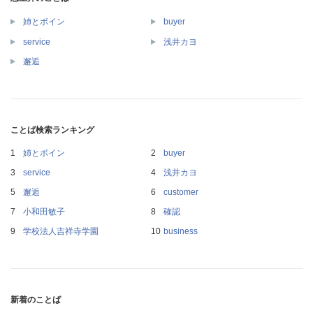
姉とボイン
buyer
service
浅井カヨ
邂逅
ことば検索ランキング
姉とボイン
buyer
service
浅井カヨ
邂逅
customer
小和田敏子
確認
学校法人吉祥寺学園
business
新着のことば