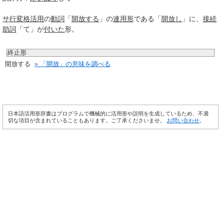
サ行変格活用
の
動詞
「
開放する
」の
連用形
である「
開放し
」に、
接続
助詞
「て」が
付いた
形。
終止形
開放する
» 「開放」の意味を調べる
日本語活用形辞書はプログラムで機械的に活用形や説明を生成しているため、不適
切な項目が含まれていることもあります。ご了承くださいませ。
お問い合わせ
。