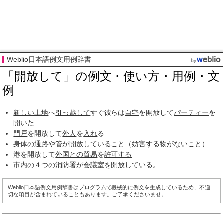
Weblio日本語例文用例辞書
「開放して」の例文・使い方・用例・文
例
新しい土地
へ
引っ越して
すぐ彼らは
自宅
を開放して
パーティー
を
開いた
門戸
を開放して
外人
を
入れ
る
身体の
通路
や管が開放していること（
妨害する
物がない
こと）
港を開放して
外国との貿易
を
許可する
市内
の
４つ
の
消防署
が
会議室
を開放している。
Weblio日本語例文用例辞書はプログラムで機械的に例文を生成しているため、不適
切な項目が含まれていることもあります。ご了承くださいませ。