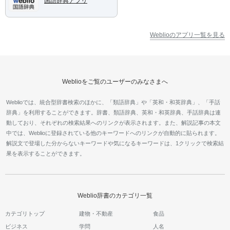
国語辞典アプリ
Weblioのアプリ一覧を見る
Weblioをご覧のユーザーのみなさまへ
Weblioでは、統合型辞書検索のほかに、「類語辞典」や「英和・和英辞典」、「手話
辞典」を利用することができます。辞書、類語辞典、英和・和英辞典、手話辞典は連
動しており、それぞれの検索結果へのリンクが表示されます。また、解説記事の本文
中では、Weblioに登録されている他のキーワードへのリンクが自動的に貼られます。
解説文で登場した分からないキーワードや気になるキーワードは、1クリックで検索結
果を表示することができます。
Weblio辞書のカテゴリ一覧
カテゴリトップ
建物・不動産
食品
ビジネス
学問
人名