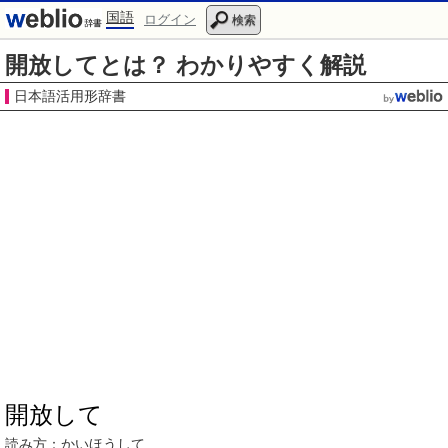
国語
ログイン
検索
開放してとは？ わかりやすく解説
日本語活用形辞書
開放して
読み方：
かいほう
して