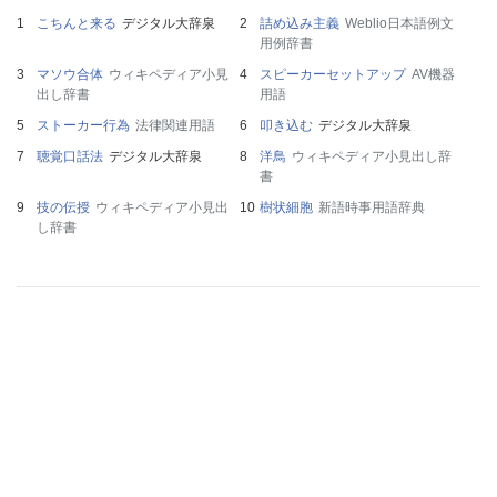
こちんと来る
デジタル大辞泉
詰め込み主義
Weblio日本語例文
用例辞書
マソウ合体
ウィキペディア小見
スピーカーセットアップ
AV機器
出し辞書
用語
ストーカー行為
法律関連用語
叩き込む
デジタル大辞泉
聴覚口話法
デジタル大辞泉
洋鳥
ウィキペディア小見出し辞
書
技の伝授
ウィキペディア小見出
樹状細胞
新語時事用語辞典
し辞書