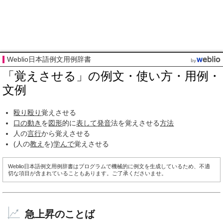
Weblio日本語例文用例辞書
「覚えさせる」の例文・使い方・用例・
文例
殴り
殴り
覚えさせる
口の
動き
を
図形
的に
表して
発音
法を覚えさせる
方法
人の
言行
から覚えさせる
(人の
教え
を)
学んで
覚えさせる
Weblio日本語例文用例辞書はプログラムで機械的に例文を生成しているため、不適
切な項目が含まれていることもあります。ご了承くださいませ。
急上昇のことば