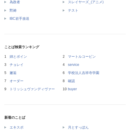
為政者
スレイヤーズ_(アニメ)
黙祷
テスト
IBC岩手放送
ことば検索ランキング
姉とボイン
マートルコービン
チョレイ
service
邂逅
学校法人吉祥寺学園
オーダー
確認
トリッシュヴァンディヴァー
buyer
新着のことば
エキスポ
月とすっぽん