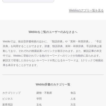
Weblioのアプリ一覧を見る
Weblioをご覧のユーザーのみなさまへ
Weblioでは、統合型辞書検索のほかに、「類語辞典」や「英和・和英辞典」、「手話
辞典」を利用することができます。辞書、類語辞典、英和・和英辞典、手話辞典は連
動しており、それぞれの検索結果へのリンクが表示されます。また、解説記事の本文
中では、Weblioに登録されている他のキーワードへのリンクが自動的に貼られます。
解説文で登場した分からないキーワードや気になるキーワードは、1クリックで検索結
果を表示することができます。
Weblio辞書のカテゴリ一覧
カテゴリトップ
建物・不動産
食品
ビジネス
学問
人名
業界用語
文化
方言