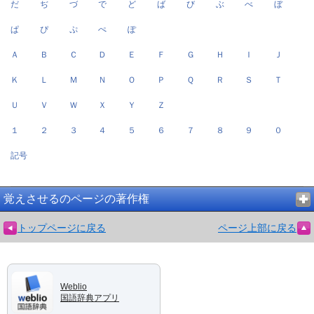
だ
ぢ
づ
で
ど
ば
び
ぶ
べ
ぼ
ぱ
ぴ
ぷ
ぺ
ぽ
Ａ
Ｂ
Ｃ
Ｄ
Ｅ
Ｆ
Ｇ
Ｈ
Ｉ
Ｊ
Ｋ
Ｌ
Ｍ
Ｎ
Ｏ
Ｐ
Ｑ
Ｒ
Ｓ
Ｔ
Ｕ
Ｖ
Ｗ
Ｘ
Ｙ
Ｚ
１
２
３
４
５
６
７
８
９
０
記号
覚えさせるのページの著作権
トップページに戻る
ページ上部に戻る
Weblio
国語辞典アプリ