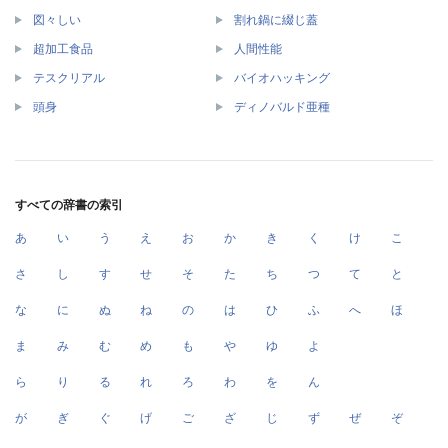
図々しい
割れ鍋に綴じ蓋
超加工食品
人間性能
テスクリアル
バイオハッキング
頭身
ディノバルド亜種
すべての辞書の索引
あ
い
う
え
お
か
き
く
け
こ
さ
し
す
せ
そ
た
ち
つ
て
と
な
に
ぬ
ね
の
は
ひ
ふ
へ
ほ
ま
み
む
め
も
や
ゆ
よ
ら
り
る
れ
ろ
わ
を
ん
が
ぎ
ぐ
げ
ご
ざ
じ
ず
ぜ
ぞ