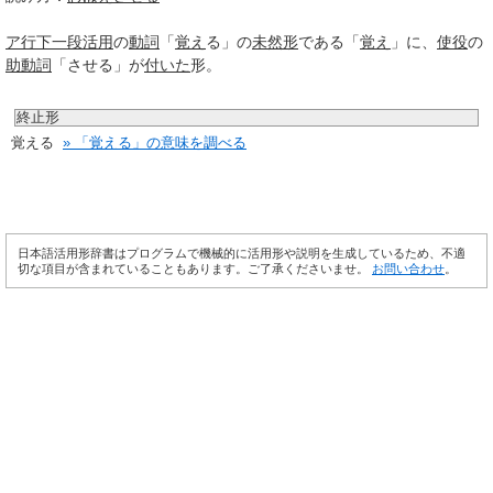
ア行
下一段活用
の
動詞
「
覚え
る」の
未然形
である「
覚え
」に、
使役
の
助動詞
「させる」が
付いた
形。
終止形
覚える
» 「覚える」の意味を調べる
日本語活用形辞書はプログラムで機械的に活用形や説明を生成しているため、不適
切な項目が含まれていることもあります。ご了承くださいませ。
お問い合わせ
。