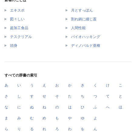
新着のことば
エキスポ
月とすっぽん
図々しい
割れ鍋に綴じ蓋
超加工食品
人間性能
テスクリアル
バイオハッキング
頭身
ディノバルド亜種
すべての辞書の索引
あ
い
う
え
お
か
き
く
け
こ
さ
し
す
せ
そ
た
ち
つ
て
と
な
に
ぬ
ね
の
は
ひ
ふ
へ
ほ
ま
み
む
め
も
や
ゆ
よ
ら
り
る
れ
ろ
わ
を
ん