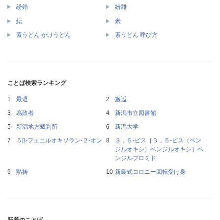
紛錯
紛雑
紜
素
素うどん かけうどん
素うどん 呼び方
ことば検索ランキング
最遅
邂逅
為政者
新潟市立図書館
新潟地方裁判所
新潟大学
５β‐フェニルオキソラン‐２‐オン
３，５‐ビス［３，５‐ビス（ベン
ジルオキシ）ベンジルオキシ］ベ
ンジルブロミド
黙祷
新島式コロニー回転受け身