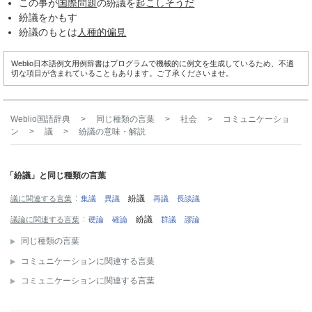
この事が
国際問題
の紛議を
起こしそうだ
紛議をかもす
紛議のもとは
人種的
偏見
Weblio日本語例文用例辞書はプログラムで機械的に例文を生成しているため、不適
切な項目が含まれていることもあります。ご了承くださいませ。
Weblio国語辞典
>
同じ種類の言葉
>
社会
>
コミュニケーショ
ン
>
議
>
紛議
の意味・解説
「紛議」と同じ種類の言葉
紛議
議に関連する言葉
集議
異議
再議
長談議
紛議
議論に関連する言葉
硬論
確論
群議
謬論
同じ種類の言葉
コミュニケーションに関連する言葉
コミュニケーションに関連する言葉