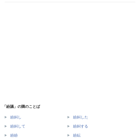
「紛議」の隣のことば
紛糾し
紛糾した
紛糾して
紛糾する
紛紛
紛紜