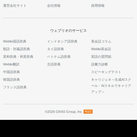
運営会社サイト
会社情報
採用情報
ウェブリオのサービス
Weblio国語辞典
インドネシア語辞典
英会話コラム
類語・対義語辞典
タイ語辞典
Weblio英会話
英和辞典・和英辞典
ベトナム語辞典
英語の質問箱
Weblio翻訳
古語辞典
語彙力診断
中国語辞典
スピーキングテスト
韓国語辞典
キャリジェネ～生成AIスク
ール・AIスキルでキャリア
フランス語辞典
アップ～
©2026 GRAS Group, Inc.