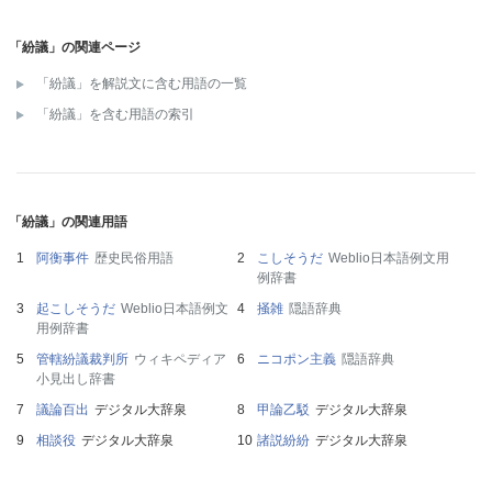
「紛議」の関連ページ
「紛議」を解説文に含む用語の一覧
「紛議」を含む用語の索引
「紛議」の関連用語
阿衡事件
歴史民俗用語
こしそうだ
Weblio日本語例文用
例辞書
起こしそうだ
Weblio日本語例文
掻雑
隠語辞典
用例辞書
管轄紛議裁判所
ウィキペディア
ニコポン主義
隠語辞典
小見出し辞書
議論百出
デジタル大辞泉
甲論乙駁
デジタル大辞泉
相談役
デジタル大辞泉
諸説紛紛
デジタル大辞泉