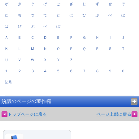
が
ぎ
ぐ
げ
ご
ざ
じ
ず
ぜ
ぞ
だ
ぢ
づ
で
ど
ば
び
ぶ
べ
ぼ
ぱ
ぴ
ぷ
ぺ
ぽ
Ａ
Ｂ
Ｃ
Ｄ
Ｅ
Ｆ
Ｇ
Ｈ
Ｉ
Ｊ
Ｋ
Ｌ
Ｍ
Ｎ
Ｏ
Ｐ
Ｑ
Ｒ
Ｓ
Ｔ
Ｕ
Ｖ
Ｗ
Ｘ
Ｙ
Ｚ
１
２
３
４
５
６
７
８
９
０
記号
紛議のページの著作権
トップページに戻る
ページ上部に戻る