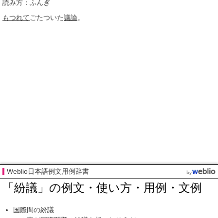
読み方：ふんぎ
もつれて
ごたついた
議論
。
Weblio日本語例文用例辞書
「紛議」の例文・使い方・用例・文例
国際
間の紛議