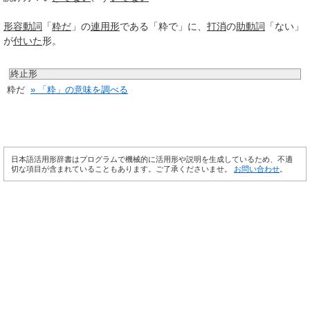
形容動詞
「
粋だ
」の
連用形
である「粋で」に、
打消
の
助動詞
「ない」
が
付いた
形。
終止形
粋だ
» 「粋」の意味を調べる
日本語活用形辞書はプログラムで機械的に活用形や説明を生成しているため、不適
切な項目が含まれていることもあります。ご了承くださいませ。
お問い合わせ
。