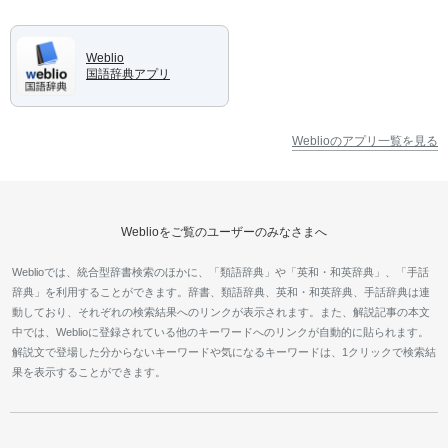
Weblio
国語辞典アプリ
Weblioのアプリ一覧を見る
Weblioをご覧のユーザーのみなさまへ
Weblioでは、統合型辞書検索のほかに、「類語辞典」や「英和・和英辞典」、「手話
辞典」を利用することができます。辞書、類語辞典、英和・和英辞典、手話辞典は連
動しており、それぞれの検索結果へのリンクが表示されます。また、解説記事の本文
中では、Weblioに登録されている他のキーワードへのリンクが自動的に貼られます。
解説文で登場した分からないキーワードや気になるキーワードは、1クリックで検索結
果を表示することができます。