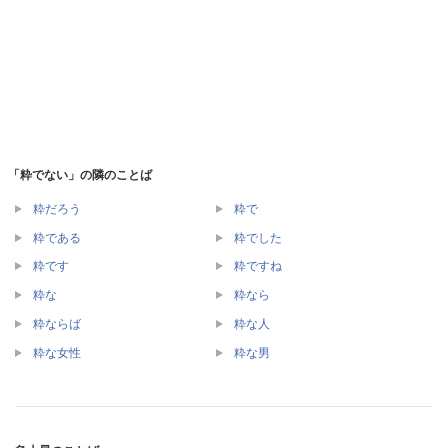
「粋でない」の隣のことば
粋だろう
粋で
粋である
粋でした
粋です
粋ですね
粋な
粋なら
粋ならば
粋な人
粋な女性
粋な男