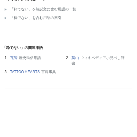
「粋でない」を解説文に含む用語の一覧
「粋でない」を含む用語の索引
「粋でない」の関連用語
瓦智
歴史民俗用語
莫山
ウィキペディア小見出し辞
書
TATTOO HEARTS
百科事典