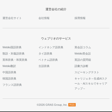
運営会社の紹介
運営会社サイト
会社情報
採用情報
ウェブリオのサービス
Weblio国語辞典
インドネシア語辞典
英会話コラム
類語・対義語辞典
タイ語辞典
Weblio英会話
英和辞典・和英辞典
ベトナム語辞典
英語の質問箱
Weblio翻訳
古語辞典
語彙力診断
中国語辞典
スピーキングテスト
韓国語辞典
キャリジェネ～生成AIスク
ール・AIスキルでキャリア
フランス語辞典
アップ～
©2026 GRAS Group, Inc.