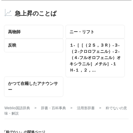
急上昇のことば
高物師
ニー・リフト
反映
１‐［［（２Ｓ，３Ｒ）‐３‐
（２‐クロロフェニル）‐２‐
（４‐フルオロフェニル）オ
キシラニル］メチル］‐１
Ｈ‐１，２，…
かつて在籍したアナウンサ
ー
Weblio国語辞典
>
辞書・百科事典
>
活用形辞書
>
粋でない
の意
味・解説
「粋でない」の関連ページ