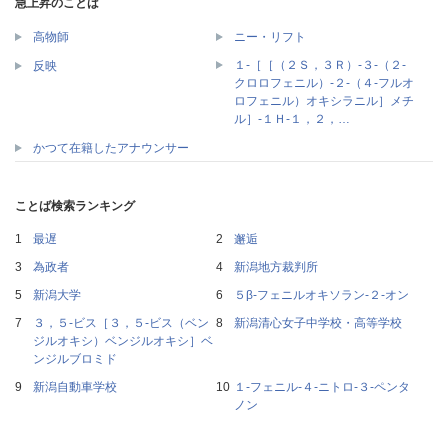
急上昇のことば
高物師
ニー・リフト
１‐［［（２Ｓ，３Ｒ）‐３‐（２‐
反映
クロロフェニル）‐２‐（４‐フルオ
ロフェニル）オキシラニル］メチ
ル］‐１Ｈ‐１，２，…
かつて在籍したアナウンサー
ことば検索ランキング
最遅
邂逅
為政者
新潟地方裁判所
新潟大学
５β‐フェニルオキソラン‐２‐オン
３，５‐ビス［３，５‐ビス（ベン
新潟清心女子中学校・高等学校
ジルオキシ）ベンジルオキシ］ベ
ンジルブロミド
新潟自動車学校
１‐フェニル‐４‐ニトロ‐３‐ペンタ
ノン