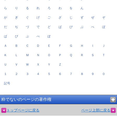
ら
り
る
れ
ろ
わ
を
ん
が
ぎ
ぐ
げ
ご
ざ
じ
ず
ぜ
ぞ
だ
ぢ
づ
で
ど
ば
び
ぶ
べ
ぼ
ぱ
ぴ
ぷ
ぺ
ぽ
Ａ
Ｂ
Ｃ
Ｄ
Ｅ
Ｆ
Ｇ
Ｈ
Ｉ
Ｊ
Ｋ
Ｌ
Ｍ
Ｎ
Ｏ
Ｐ
Ｑ
Ｒ
Ｓ
Ｔ
Ｕ
Ｖ
Ｗ
Ｘ
Ｙ
Ｚ
１
２
３
４
５
６
７
８
９
０
記号
粋でないのページの著作権
トップページに戻る
ページ上部に戻る