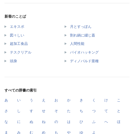
新着のことば
エキスポ
月とすっぽん
図々しい
割れ鍋に綴じ蓋
超加工食品
人間性能
テスクリアル
バイオハッキング
頭身
ディノバルド亜種
すべての辞書の索引
あ
い
う
え
お
か
き
く
け
こ
さ
し
す
せ
そ
た
ち
つ
て
と
な
に
ぬ
ね
の
は
ひ
ふ
へ
ほ
ま
み
む
め
も
や
ゆ
よ