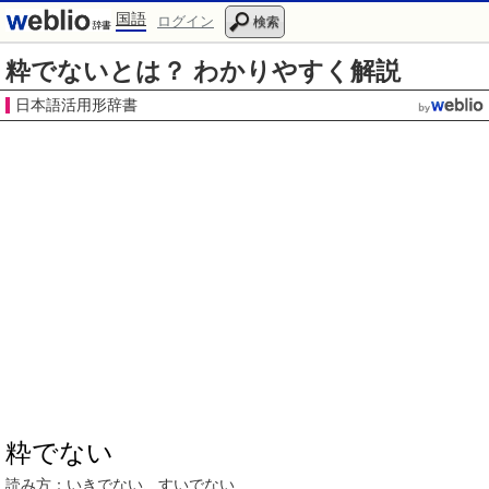
国語
ログイン
検索
粋でないとは？ わかりやすく解説
日本語活用形辞書
粋でない
読み方：い
きでない
、す
いでない