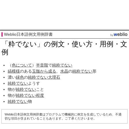
Weblio日本語例文用例辞書
「粋でない」の例文・使い方・用例・文
例
（
色について
）
半音階
で
純粋でない
縞模様
のある
玉髄
から成る
、
水晶
の
純粋でない
形
濃い
緑色
の
純粋でない
大理石
純粋でない
ようす
物が
純粋でない
こと
物が
純粋でない
程度
純粋でない
物
Weblio日本語例文用例辞書はプログラムで機械的に例文を生成しているため、不適
切な項目が含まれていることもあります。ご了承くださいませ。