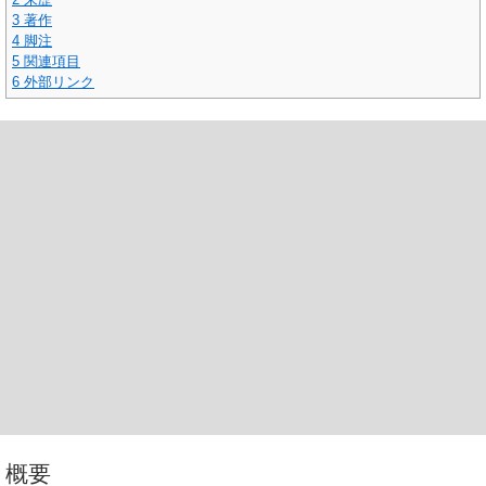
3
著作
4
脚注
5
関連項目
6
外部リンク
概要