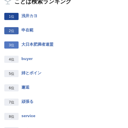
ことば検索ランキング
浅井カヨ
1位
申在範
2位
大日本肥満者連盟
3位
buyer
4位
姉とボイン
5位
邂逅
6位
頑張る
7位
service
8位