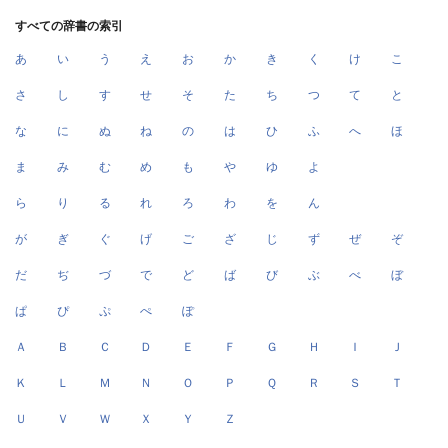
すべての辞書の索引
あ
い
う
え
お
か
き
く
け
こ
さ
し
す
せ
そ
た
ち
つ
て
と
な
に
ぬ
ね
の
は
ひ
ふ
へ
ほ
ま
み
む
め
も
や
ゆ
よ
ら
り
る
れ
ろ
わ
を
ん
が
ぎ
ぐ
げ
ご
ざ
じ
ず
ぜ
ぞ
だ
ぢ
づ
で
ど
ば
び
ぶ
べ
ぼ
ぱ
ぴ
ぷ
ぺ
ぽ
Ａ
Ｂ
Ｃ
Ｄ
Ｅ
Ｆ
Ｇ
Ｈ
Ｉ
Ｊ
Ｋ
Ｌ
Ｍ
Ｎ
Ｏ
Ｐ
Ｑ
Ｒ
Ｓ
Ｔ
Ｕ
Ｖ
Ｗ
Ｘ
Ｙ
Ｚ