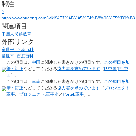
脚注
^
http://www.hudong.com/wiki/%E7%AB%A5%E4%B8%96%E5%B9%B3
関連項目
中国人民解放軍
外部リンク
童世平_互动百科
童世平_百度百科
この項目は、
中国
に関連した
書きかけの項目
です。
この項目を加
筆・訂正
などしてくださる
協力者を求めています
（
P:中国
/
PJ:中
国
）。
この項目は、
軍事
に関連した
書きかけの項目
です。
この項目を加
筆・訂正
などしてくださる
協力者を求めています
（
プロジェクト:
軍事
、
プロジェクト:軍事史
／
Portal:軍事
）。