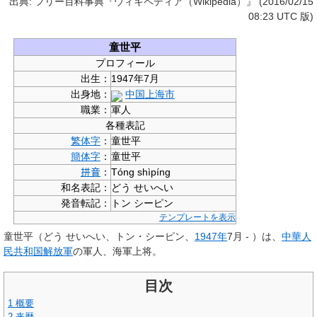
出典: フリー百科事典『ウィキペディア（Wikipedia）』 (2016/02/15
08:23 UTC 版)
童世平
プロフィール
出生：
1947年7月
出身地：
中国
上海市
職業：
軍人
各種表記
繁体字
：
童世平
簡体字
：
童世平
：
Tóng shìpíng
拼音
和名表記：
どう せいへい
発音転記：
トン シーピン
テンプレートを表示
童世平
（どう せいへい、トン・シーピン、
1947年
7月 - ）は、
中華人
民共和国
解放軍
の軍人、海軍上将。
目次
1
概要
2
来歴