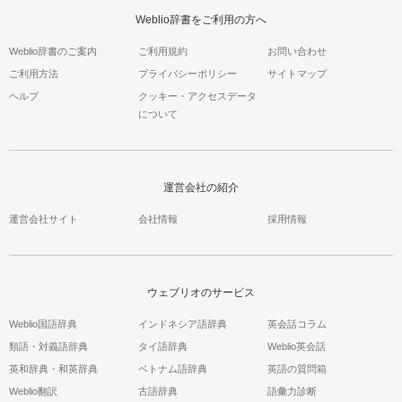
Weblio辞書をご利用の方へ
Weblio辞書のご案内
ご利用規約
お問い合わせ
ご利用方法
プライバシーポリシー
サイトマップ
ヘルプ
クッキー・アクセスデータ
について
運営会社の紹介
運営会社サイト
会社情報
採用情報
ウェブリオのサービス
Weblio国語辞典
インドネシア語辞典
英会話コラム
類語・対義語辞典
タイ語辞典
Weblio英会話
英和辞典・和英辞典
ベトナム語辞典
英語の質問箱
Weblio翻訳
古語辞典
語彙力診断