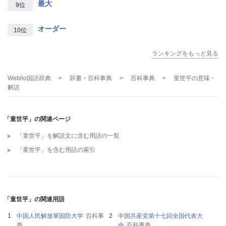
最大
9位
オーダー
10位
ランキングをもっと見る
Weblio国語辞典
>
辞書・百科事典
>
百科事典
>
童世平
の意味・
解説
「童世平」の関連ページ
「童世平」を解説文に含む用語の一覧
「童世平」を含む用語の索引
「童世平」の関連用語
中国人民解放軍国防大学
百科事
中国共産党第十七回全国代表大
典
会
百科事典