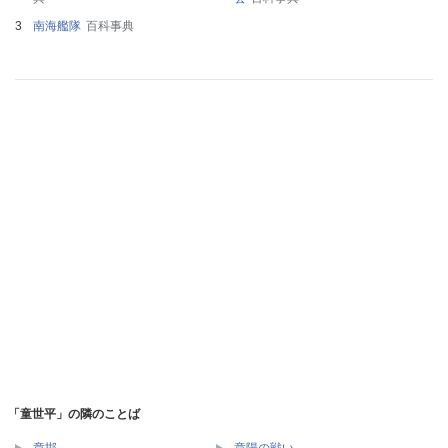
南海艦隊
百科事典
「童世平」の隣のことば