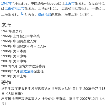
1947年
7月生まれ。中国語版wikipediaには
上海市
生まれ。百度百科に
は
広東省
湛江市
生まれ。互动百科には「広東省湛江市生れ、一説には
[1]
上海生まれ」
とある。
総政治部
副主任、海軍上将（大将）。
来歴
1947年生まれ
1966年 上海控江中学卒業
1966年 中国共産党入党
1968年 中国解放軍海軍に入隊
1986年 海軍本部
1998年 海軍少将
2004年 海軍中将
2007年9月 国防大学政治委員
2009年12月
総政治部
副主任
2010年 海軍上将
著作
从哲学高度把握科学发展观蕴含的世界观方法论 童世平 2009年07月13
日《人民日报》
忠实履行培养高级军事人才神圣使命 王喜斌、童世平 2007年12月《求
是》