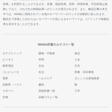
辞典」を利用することができます。辞書、類語辞典、英和・和英辞典、手話辞典は連
動しており、それぞれの検索結果へのリンクが表示されます。また、解説記事の本文
中では、Weblioに登録されている他のキーワードへのリンクが自動的に貼られます。
解説文で登場した分からないキーワードや気になるキーワードは、1クリックで検索結
果を表示することができます。
Weblio辞書のカテゴリ一覧
カテゴリトップ
建物・不動産
食品
ビジネス
学問
人名
業界用語
文化
方言
コンピュータ
生活
辞書・百科事典
電車
ヘルスケア
タレント出身地検索
自動車・バイク
趣味
船
スポーツ
登録辞書一覧
工学
生物
金融コラム一覧