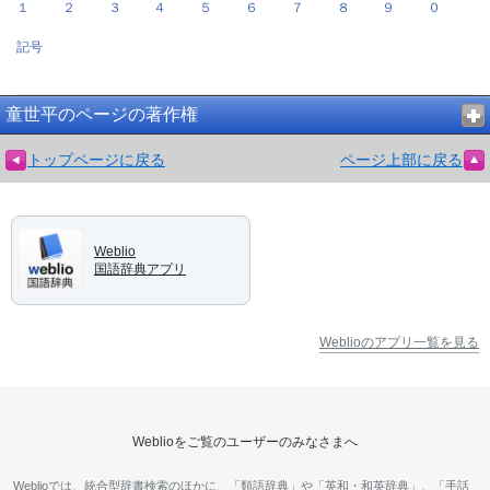
１
２
３
４
５
６
７
８
９
０
記号
童世平のページの著作権
トップページに戻る
ページ上部に戻る
Weblio
国語辞典アプリ
Weblioのアプリ一覧を見る
Weblioをご覧のユーザーのみなさまへ
Weblioでは、統合型辞書検索のほかに、「類語辞典」や「英和・和英辞典」、「手話