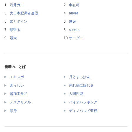
浅井カヨ
申在範
大日本肥満者連盟
buyer
姉とボイン
邂逅
頑張る
service
最大
オーダー
新着のことば
エキスポ
月とすっぽん
図々しい
割れ鍋に綴じ蓋
超加工食品
人間性能
テスクリアル
バイオハッキング
頭身
ディノバルド亜種