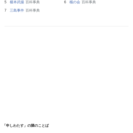
榎本武揚
百科事典
楯の会
百科事典
三島事件
百科事典
「申しわたす」の隣のことば