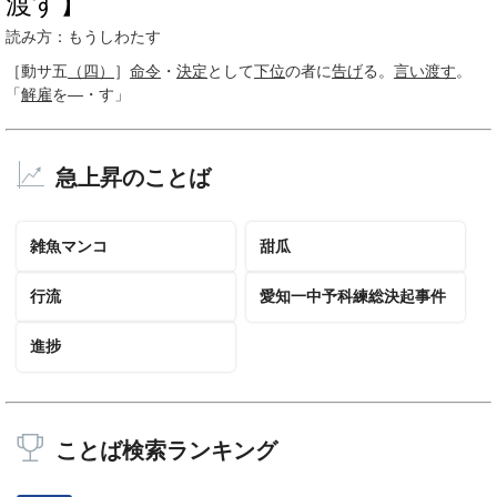
渡す】
読み方：もうしわたす
［動サ五
（四）
］
命令
・
決定
として
下位
の者に
告げ
る。
言い渡す
。
「
解雇
を―・す」
急上昇のことば
雑魚マンコ
甜瓜
行流
愛知一中予科練総決起事件
進捗
ことば検索ランキング