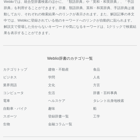
Weblioでは、統合型辞書検索のほかに、「類語辞典」や「英和・和英辞典」、「手話
辞典」を利用することができます。辞書、類語辞典、英和・和英辞典、手話辞典は連
動しており、それぞれの検索結果へのリンクが表示されます。また、解説記事の本文
中では、Weblioに登録されている他のキーワードへのリンクが自動的に貼られます。
解説文で登場した分からないキーワードや気になるキーワードは、1クリックで検索結
果を表示することができます。
Weblio辞書のカテゴリ一覧
カテゴリトップ
建物・不動産
食品
ビジネス
学問
人名
業界用語
文化
方言
コンピュータ
生活
辞書・百科事典
電車
ヘルスケア
タレント出身地検索
自動車・バイク
趣味
船
スポーツ
登録辞書一覧
工学
生物
金融コラム一覧