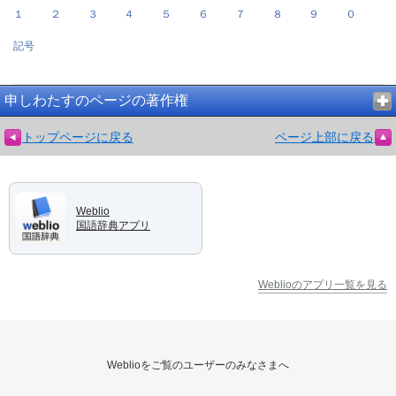
１
２
３
４
５
６
７
８
９
０
記号
申しわたすのページの著作権
トップページに戻る
ページ上部に戻る
Weblio
国語辞典アプリ
Weblioのアプリ一覧を見る
Weblioをご覧のユーザーのみなさまへ