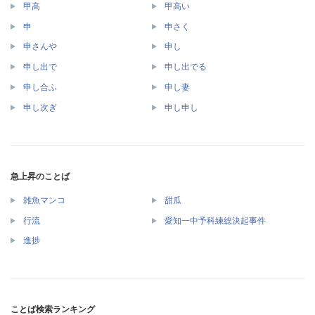
甲高
甲高い
申
申さく
申さんや
申し
申し出で
申し出でる
申し合ふ
申し妻
申し次ぎ
申し申し
急上昇のことば
雑魚マンコ
甜瓜
行流
愛知一中予科練総決起事件
進捗
ことば検索ランキング