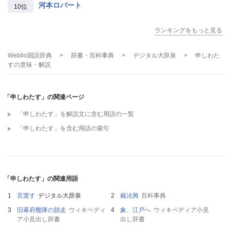
河本ロバート
10位
ランキングをもっと見る
Weblio国語辞典
>
辞書・百科事典
>
デジタル大辞泉
>
申しわた
す
の意味・解説
「申しわたす」の関連ページ
「申しわたす」を解説文に含む用語の一覧
「申しわたす」を含む用語の索引
「申しわたす」の関連用語
言渡す
デジタル大辞泉
戴法興
百科事典
旧幕府艦隊の脱走
ウィキペディ
象、江戸へ
ウィキペディア小見
ア小見出し辞書
出し辞書