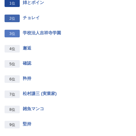
姉とボイン
1位
チョレイ
2位
学校法人吉祥寺学園
3位
邂逅
4位
確認
5位
矜持
6位
松村謙三 (実業家)
7位
雑魚マンコ
8位
堅持
9位