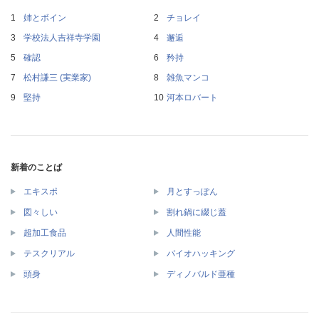
姉とボイン
チョレイ
学校法人吉祥寺学園
邂逅
確認
矜持
松村謙三 (実業家)
雑魚マンコ
堅持
河本ロバート
新着のことば
エキスポ
月とすっぽん
図々しい
割れ鍋に綴じ蓋
超加工食品
人間性能
テスクリアル
バイオハッキング
頭身
ディノバルド亜種