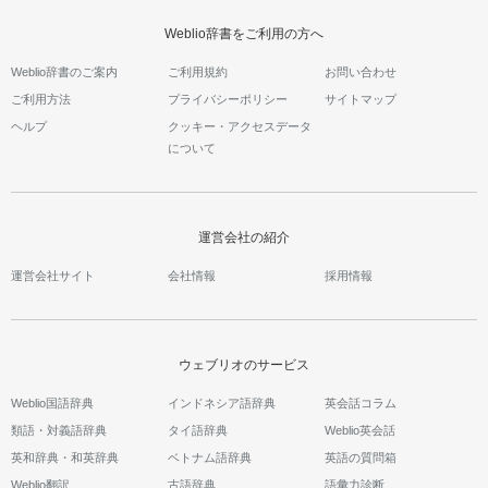
Weblio辞書をご利用の方へ
Weblio辞書のご案内
ご利用規約
お問い合わせ
ご利用方法
プライバシーポリシー
サイトマップ
ヘルプ
クッキー・アクセスデータ
について
運営会社の紹介
運営会社サイト
会社情報
採用情報
ウェブリオのサービス
Weblio国語辞典
インドネシア語辞典
英会話コラム
類語・対義語辞典
タイ語辞典
Weblio英会話
英和辞典・和英辞典
ベトナム語辞典
英語の質問箱
Weblio翻訳
古語辞典
語彙力診断