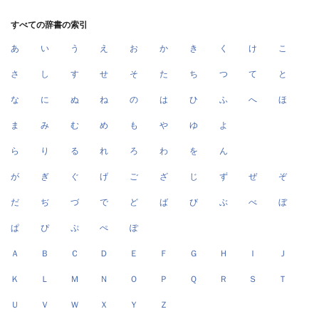
すべての辞書の索引
あ
い
う
え
お
か
き
く
け
こ
さ
し
す
せ
そ
た
ち
つ
て
と
な
に
ぬ
ね
の
は
ひ
ふ
へ
ほ
ま
み
む
め
も
や
ゆ
よ
ら
り
る
れ
ろ
わ
を
ん
が
ぎ
ぐ
げ
ご
ざ
じ
ず
ぜ
ぞ
だ
ぢ
づ
で
ど
ば
び
ぶ
べ
ぼ
ぱ
ぴ
ぷ
ぺ
ぽ
Ａ
Ｂ
Ｃ
Ｄ
Ｅ
Ｆ
Ｇ
Ｈ
Ｉ
Ｊ
Ｋ
Ｌ
Ｍ
Ｎ
Ｏ
Ｐ
Ｑ
Ｒ
Ｓ
Ｔ
Ｕ
Ｖ
Ｗ
Ｘ
Ｙ
Ｚ