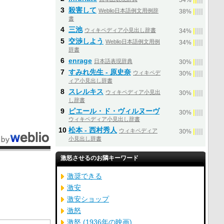
54%
3
殺害して
Weblio日本語例文用例辞
|
|
|
|
|
38%
書
4
三池
ウィキペディア小見出し辞書
|
|
|
|
|
34%
5
交渉しよう
Weblio日本語例文用例
|
|
|
|
|
34%
辞書
6
enrage
日本語表現辞典
|
|
|
|
|
30%
7
すみれ先生 - 原史奈
ウィキペデ
|
|
|
|
|
30%
ィア小見出し辞書
8
スレルキス
ウィキペディア小見出
|
|
|
|
|
30%
し辞書
9
ピエール・ド・ヴィルヌーヴ
|
|
|
|
|
30%
ウィキペディア小見出し辞書
10
松本 - 西村秀人
ウィキペディア
|
|
|
|
|
30%
小見出し辞書
激怒させるのお隣キーワード
激奨できる
激安
激安ショップ
激怒
激怒 (1936年の映画)