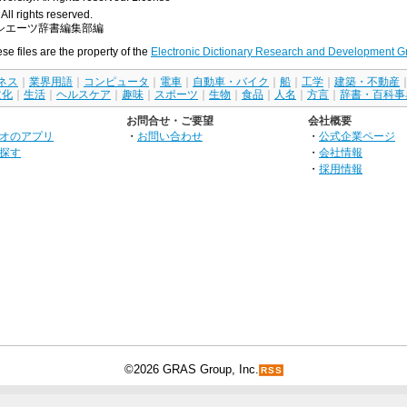
All rights reserved.
シエーツ辞書編集部編
ese files are the property of the
Electronic Dictionary Research and Development G
ネス
｜
業界用語
｜
コンピュータ
｜
電車
｜
自動車・バイク
｜
船
｜
工学
｜
建築・不動産
文化
｜
生活
｜
ヘルスケア
｜
趣味
｜
スポーツ
｜
生物
｜
食品
｜
人名
｜
方言
｜
辞書・百科事
お問合せ・ご要望
会社概要
オのアプリ
・
お問い合わせ
・
公式企業ページ
探す
・
会社情報
・
採用情報
©2026 GRAS Group, Inc.
RSS