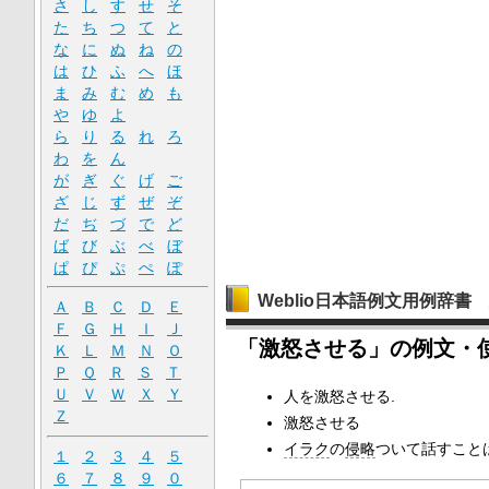
さ
し
す
せ
そ
た
ち
つ
て
と
な
に
ぬ
ね
の
は
ひ
ふ
へ
ほ
ま
み
む
め
も
や
ゆ
よ
ら
り
る
れ
ろ
わ
を
ん
が
ぎ
ぐ
げ
ご
ざ
じ
ず
ぜ
ぞ
だ
ぢ
づ
で
ど
ば
び
ぶ
べ
ぼ
ぱ
ぴ
ぷ
ぺ
ぽ
Weblio日本語例文用例辞書
Ａ
Ｂ
Ｃ
Ｄ
Ｅ
Ｆ
Ｇ
Ｈ
Ｉ
Ｊ
「激怒させる」の例文・
Ｋ
Ｌ
Ｍ
Ｎ
Ｏ
Ｐ
Ｑ
Ｒ
Ｓ
Ｔ
Ｕ
Ｖ
Ｗ
Ｘ
Ｙ
人を激怒させる.
Ｚ
激怒させる
イラク
の
侵略
ついて話すこと
１
２
３
４
５
６
７
８
９
０