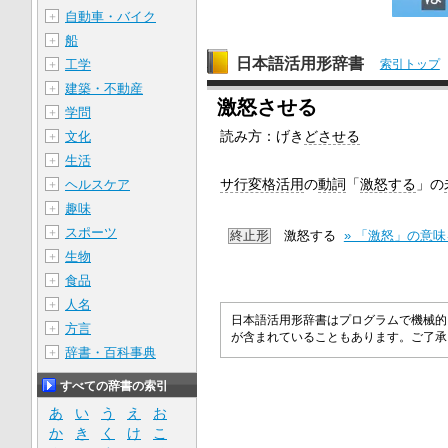
自動車・バイク
＋
船
＋
日本語活用形辞書
工学
索引トップ
＋
建築・不動産
＋
激怒させる
学問
＋
読み方：げき
どさせる
文化
＋
生活
＋
サ行変格活用
の
動詞
「
激怒する
」の
ヘルスケア
＋
趣味
＋
スポーツ
＋
終止形
激怒する
» 「激怒」の意
生物
＋
食品
＋
人名
＋
日本語活用形辞書はプログラムで機械的
方言
＋
が含まれていることもあります。ご了
辞書・百科事典
＋
すべての辞書の索引
あ
い
う
え
お
か
き
く
け
こ