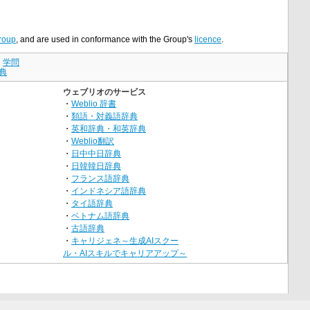
roup
, and are used in conformance with the Group's
licence
.
｜
学問
典
ウェブリオのサービス
・
Weblio 辞書
・
類語・対義語辞典
・
英和辞典・和英辞典
・
Weblio翻訳
・
日中中日辞典
・
日韓韓日辞典
・
フランス語辞典
・
インドネシア語辞典
・
タイ語辞典
・
ベトナム語辞典
・
古語辞典
・
キャリジェネ～生成AIスクー
ル・AIスキルでキャリアアップ～