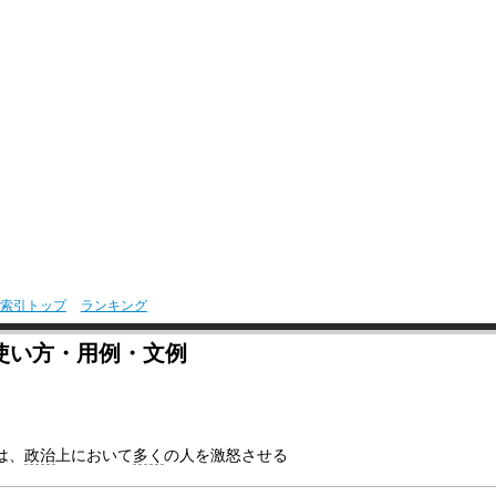
索引トップ
ランキング
使い方・用例・文例
は、
政治
上において
多く
の人を激怒させる