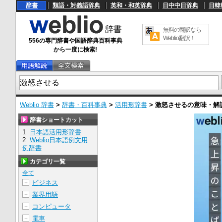
辞書
類語・対義語辞典
英和・和英辞典
日中中日辞典
日韓
無料の翻訳なら
Weblio翻訳！
556の専門辞書や国語辞典百科事典
から一度に検索!
Weblio 辞書
>
辞書・百科事典
>
活用形辞書
>
激怒させる
の意味・解
辞書ショートカット
1
日本語活用形辞書
2
Weblio日本語例文用
例辞書
カテゴリ一覧
全て
ビジネス
＋
業界用語
＋
コンピュータ
＋
電車
＋