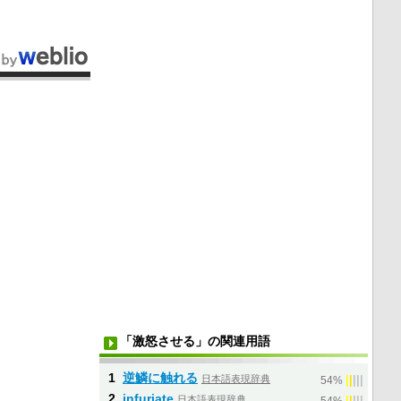
「激怒させる」の関連用語
1
逆鱗に触れる
日本語表現辞典
|
|
|
|
|
54%
2
infuriate
日本語表現辞典
|
|
|
|
|