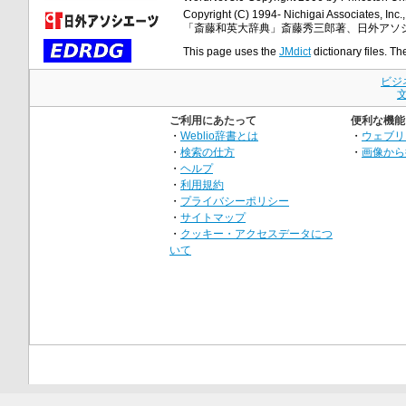
Copyright (C) 1994- Nichigai Associates, Inc., 
「斎藤和英大辞典」斎藤秀三郎著、日外アソ
This page uses the
JMdict
dictionary files. Th
ビジ
ご利用にあたって
便利な機能
・
Weblio辞書とは
・
ウェブリ
・
検索の仕方
・
画像から
・
ヘルプ
・
利用規約
・
プライバシーポリシー
・
サイトマップ
・
クッキー・アクセスデータにつ
いて