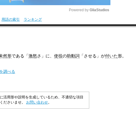
Powered by 
GliaStudios
用語の索引
ランキング
M
u
t
e
未然形
である「
激怒
さ」に、
使役
の
助動詞
「させる」が
付いた
形。
味を調べる
に活用形や説明を生成しているため、不適切な項目
承くださいませ。
お問い合わせ
。