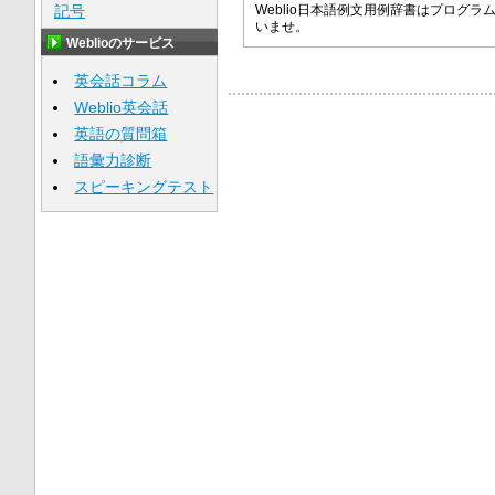
記号
Weblio日本語例文用例辞書はプロ
いませ。
Weblioのサービス
英会話コラム
Weblio英会話
英語の質問箱
語彙力診断
スピーキングテスト