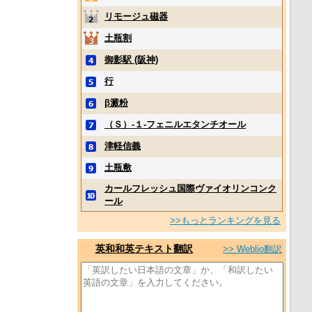
リモージュ磁器
土瓶割
御影駅 (阪神)
行
β澱粉
（Ｓ）‐１‐フェニルエタンチオール
津軽信義
土瓶敷
カールフレッシュ国際ヴァイオリンコンク
ール
>>もっとランキングを見る
英和和英テキスト翻訳
>> Weblio翻訳