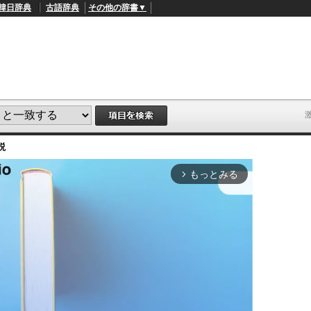
韓日辞典
古語辞典
その他の辞書▼
説
もっとみる
arrow_forward_ios