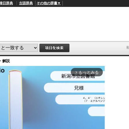
韓日辞典
古語辞典
その他の辞書▼
・解説
もっとみる
arrow_forward_ios