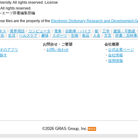
rsity. All rights reserved.
License
All rights reserved.
シエーツ辞書編集部編
ese files are the property of the
Electronic Dictionary Research and Development G
ネス
｜
業界用語
｜
コンピュータ
｜
電車
｜
自動車・バイク
｜
船
｜
工学
｜
建築・不動産
文化
｜
生活
｜
ヘルスケア
｜
趣味
｜
スポーツ
｜
生物
｜
食品
｜
人名
｜
方言
｜
辞書・百科事
お問合せ・ご要望
会社概要
オのアプリ
・
お問い合わせ
・
公式企業ページ
探す
・
会社情報
・
採用情報
©2026 GRAS Group, Inc.
RSS