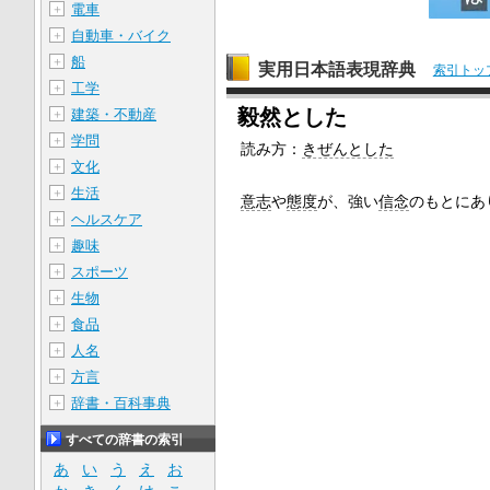
電車
＋
自動車・バイク
＋
船
＋
実用日本語表現辞典
索引トッ
工学
＋
毅然とした
建築・不動産
＋
学問
＋
読み方：
きぜんとした
文化
＋
生活
＋
意志
や
態度
が、強い
信念
のもとにあ
ヘルスケア
＋
趣味
＋
スポーツ
＋
生物
＋
食品
＋
人名
＋
方言
＋
辞書・百科事典
＋
すべての辞書の索引
あ
い
う
え
お