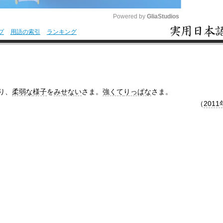
Powered by 
GliaStudios
プ
用語の索引
ランキング
M
u
t
e
り、
柔弱な
様子
を
みせない
さま。
強くて
りっぱな
さま。
（
2011