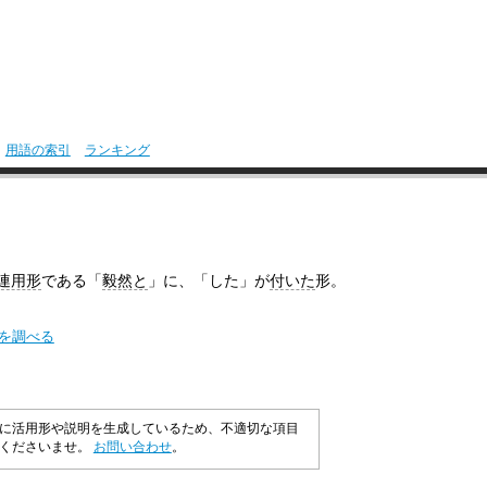
用語の索引
ランキング
連用形
である「
毅然と
」に、「した」が
付いた
形。
味を調べる
に活用形や説明を生成しているため、不適切な項目
承くださいませ。
お問い合わせ
。