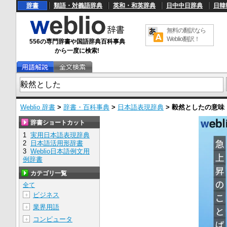
辞書
類語・対義語辞典
英和・和英辞典
日中中日辞典
日韓
無料の翻訳なら
Weblio翻訳！
556の専門辞書や国語辞典百科事典
から一度に検索!
Weblio 辞書
>
辞書・百科事典
>
日本語表現辞典
>
毅然とした
の意味
辞書ショートカット
1
実用日本語表現辞典
2
日本語活用形辞書
3
Weblio日本語例文用
例辞書
カテゴリ一覧
全て
ビジネス
＋
業界用語
＋
コンピュータ
＋