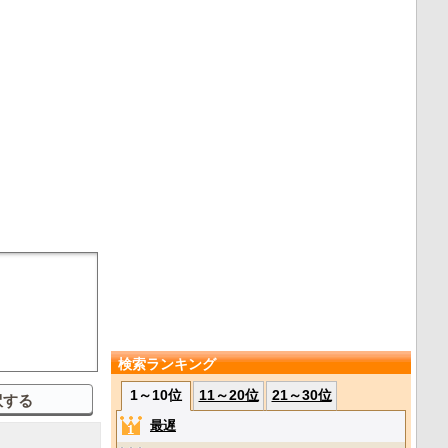
検索ランキング
1～10位
11～20位
21～30位
最遅