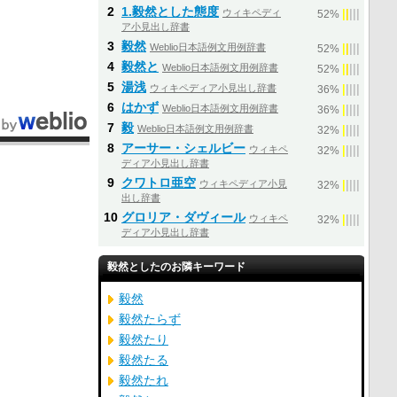
2
1.毅然とした態度
ウィキペディ
|
|
|
|
|
52%
ア小見出し辞書
3
毅然
Weblio日本語例文用例辞書
|
|
|
|
|
52%
4
毅然と
Weblio日本語例文用例辞書
|
|
|
|
|
52%
5
湯浅
ウィキペディア小見出し辞書
|
|
|
|
|
36%
6
はかず
Weblio日本語例文用例辞書
|
|
|
|
|
36%
7
毅
Weblio日本語例文用例辞書
|
|
|
|
|
32%
8
アーサー・シェルビー
ウィキペ
|
|
|
|
|
32%
ディア小見出し辞書
9
クワトロ亜空
ウィキペディア小見
|
|
|
|
|
32%
出し辞書
10
グロリア・ダヴィール
ウィキペ
|
|
|
|
|
32%
ディア小見出し辞書
毅然としたのお隣キーワード
毅然
毅然たらず
毅然たり
毅然たる
毅然たれ