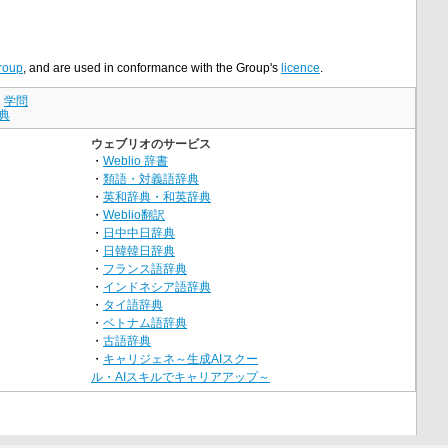
roup
, and are used in conformance with the Group's
licence
.
｜
学問
典
ウェブリオのサービス
・
Weblio 辞書
・
類語・対義語辞典
・
英和辞典・和英辞典
・
Weblio翻訳
・
日中中日辞典
・
日韓韓日辞典
・
フランス語辞典
・
インドネシア語辞典
・
タイ語辞典
・
ベトナム語辞典
・
古語辞典
・
キャリジェネ～生成AIスクー
ル・AIスキルでキャリアアップ～