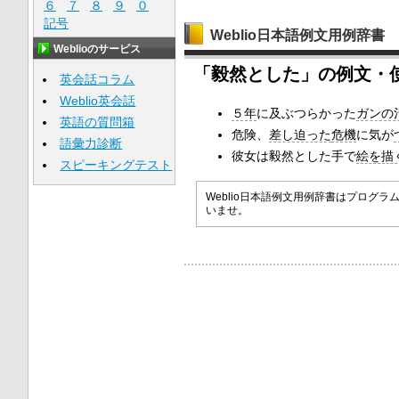
６
７
８
９
０
記号
Weblio日本語例文用例辞書
Weblioのサービス
「毅然とした」の例文・
英会話コラム
Weblio英会話
５年
に及ぶつらかった
ガンの
英語の質問箱
危険、
差し迫った
危機
に気が
語彙力診断
彼女は毅然とした手で
絵を描
スピーキングテスト
Weblio日本語例文用例辞書はプロ
いませ。