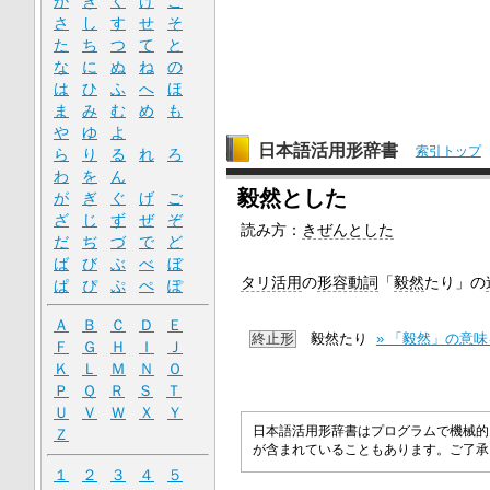
か
き
く
け
こ
さ
し
す
せ
そ
た
ち
つ
て
と
な
に
ぬ
ね
の
は
ひ
ふ
へ
ほ
ま
み
む
め
も
や
ゆ
よ
日本語活用形辞書
索引トップ
ら
り
る
れ
ろ
わ
を
ん
毅然とした
が
ぎ
ぐ
げ
ご
ざ
じ
ず
ぜ
ぞ
読み方：
きぜんとした
だ
ぢ
づ
で
ど
ば
び
ぶ
べ
ぼ
タリ活用
の
形容動詞
「
毅然
たり」の
ぱ
ぴ
ぷ
ぺ
ぽ
Ａ
Ｂ
Ｃ
Ｄ
Ｅ
終止形
毅然たり
» 「毅然」の意
Ｆ
Ｇ
Ｈ
Ｉ
Ｊ
Ｋ
Ｌ
Ｍ
Ｎ
Ｏ
Ｐ
Ｑ
Ｒ
Ｓ
Ｔ
Ｕ
Ｖ
Ｗ
Ｘ
Ｙ
日本語活用形辞書はプログラムで機械的
Ｚ
が含まれていることもあります。ご了
１
２
３
４
５