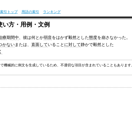
索引トップ
用語の索引
ランキング
使い方・用例・文例
治療
期
間中
、彼は何とか
弱音
をはかず毅然とした
態度
を崩さなかった。
つかない
または、
直面して
いること
に対して
静かで毅然とした
く
グラムで機械的に例文を生成しているため、不適切な項目が含まれていることもありま