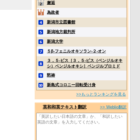
邂逅
為政者
新潟市立図書館
新潟地方裁判所
新潟大学
５β‐フェニルオキソラン‐２‐オン
３，５‐ビス［３，５‐ビス（ベンジルオキ
シ）ベンジルオキシ］ベンジルブロミド
黙祷
新島式コロニー回転受け身
>>もっとランキングを見る
英和和英テキスト翻訳
>> Weblio翻訳