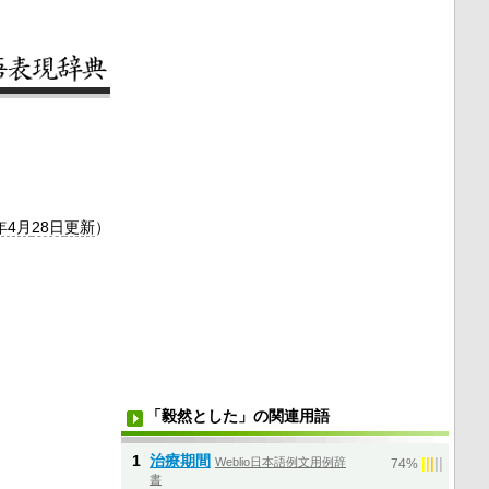
年4月
28日
更新
）
「毅然とした」の関連用語
1
治療期間
Weblio日本語例文用例辞
|
|
|
|
|
74%
書