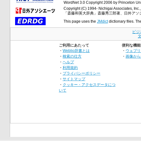
WordNet 3.0 Copyright 2006 by Princeton Unive
Copyright (C) 1994- Nichigai Associates, Inc., 
「斎藤和英大辞典」斎藤秀三郎著、日外アソ
This page uses the
JMdict
dictionary files. Th
ビジ
ご利用にあたって
便利な機能
・
Weblio辞書とは
・
ウェブリ
・
検索の仕方
・
画像から
・
ヘルプ
・
利用規約
・
プライバシーポリシー
・
サイトマップ
・
クッキー・アクセスデータにつ
いて