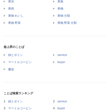
果決
果無
果然
果物
果物 れいし
果物 分類
果物 野菜
果物 野菜 分類
急上昇のことば
姉とボイン
service
マートルコービン
buyer
邂逅
ことば検索ランキング
姉とボイン
service
マートルコービン
buyer