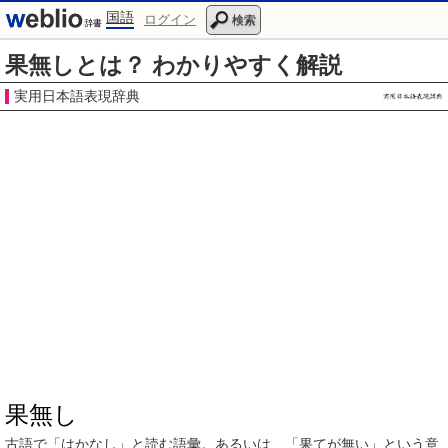
国語
ログイン
検索
果無しとは？ わかりやすく解説
実用日本語表現辞典
果無し
古語
で「
はかなし
」と読む
語彙
。あるいは、「
果て
が無い」という
意