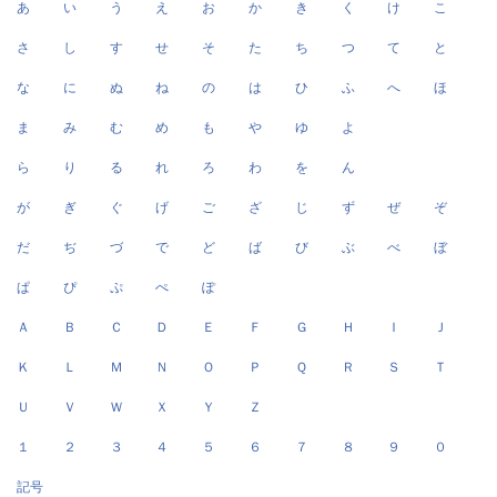
あ
い
う
え
お
か
き
く
け
こ
さ
し
す
せ
そ
た
ち
つ
て
と
な
に
ぬ
ね
の
は
ひ
ふ
へ
ほ
ま
み
む
め
も
や
ゆ
よ
ら
り
る
れ
ろ
わ
を
ん
が
ぎ
ぐ
げ
ご
ざ
じ
ず
ぜ
ぞ
だ
ぢ
づ
で
ど
ば
び
ぶ
べ
ぼ
ぱ
ぴ
ぷ
ぺ
ぽ
Ａ
Ｂ
Ｃ
Ｄ
Ｅ
Ｆ
Ｇ
Ｈ
Ｉ
Ｊ
Ｋ
Ｌ
Ｍ
Ｎ
Ｏ
Ｐ
Ｑ
Ｒ
Ｓ
Ｔ
Ｕ
Ｖ
Ｗ
Ｘ
Ｙ
Ｚ
１
２
３
４
５
６
７
８
９
０
記号