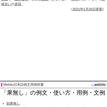
味合い
の
表現
。
（
2021年1月
26日
更新
）
Weblio日本語例文用例辞書
「果無し」の例文・使い方・用例・文例
効果
無し