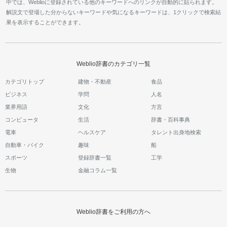
中では、Weblioに登録されている他のキーワードへのリンクが自動的に貼られます。
解説文で登場した分からないキーワードや気になるキーワードは、1クリックで検索結
果を表示することができます。
Weblio辞書のカテゴリ一覧
カテゴリトップ
建物・不動産
食品
ビジネス
学問
人名
業界用語
文化
方言
コンピュータ
生活
辞書・百科事典
電車
ヘルスケア
タレント出身地検索
自動車・バイク
趣味
船
スポーツ
登録辞書一覧
工学
生物
金融コラム一覧
Weblio辞書をご利用の方へ