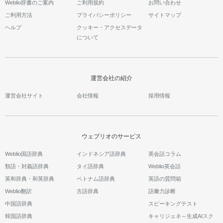
Weblio辞書のご案内
ご利用規約
お問い合わせ
ご利用方法
プライバシーポリシー
サイトマップ
ヘルプ
クッキー・アクセスデータ
について
運営会社の紹介
運営会社サイト
会社情報
採用情報
ウェブリオのサービス
Weblio国語辞典
インドネシア語辞典
英会話コラム
類語・対義語辞典
タイ語辞典
Weblio英会話
英和辞典・和英辞典
ベトナム語辞典
英語の質問箱
Weblio翻訳
古語辞典
語彙力診断
中国語辞典
スピーキングテスト
韓国語辞典
キャリジェネ～生成AIスク