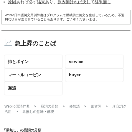
原因
あれば必ず
結果
あり、
原因
無ければ
決し
て
結果
無し
Weblio日本語例文用例辞書はプログラムで機械的に例文を生成しているため、不適
切な項目が含まれていることもあります。ご了承くださいませ。
急上昇のことば
姉とボイン
service
マートルコービン
buyer
邂逅
Weblio国語辞典
>
品詞の分類
>
修飾語
>
形容詞
>
形容詞ク
活用
>
果無し
の意味・解説
「果無し」の品詞の分類