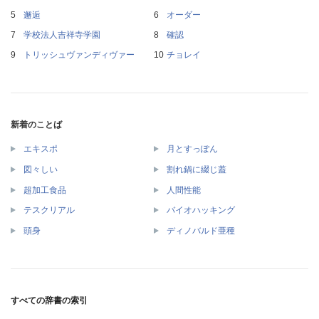
邂逅
オーダー
学校法人吉祥寺学園
確認
トリッシュヴァンディヴァー
チョレイ
新着のことば
エキスポ
月とすっぽん
図々しい
割れ鍋に綴じ蓋
超加工食品
人間性能
テスクリアル
バイオハッキング
頭身
ディノバルド亜種
すべての辞書の索引