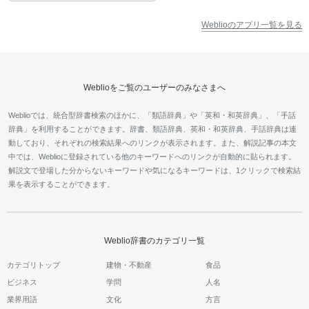
Weblioのアプリ一覧を見る
Weblioをご覧のユーザーのみなさまへ
Weblioでは、統合型辞書検索のほかに、「類語辞典」や「英和・和英辞典」、「手話
辞典」を利用することができます。辞書、類語辞典、英和・和英辞典、手話辞典は連
動しており、それぞれの検索結果へのリンクが表示されます。また、解説記事の本文
中では、Weblioに登録されている他のキーワードへのリンクが自動的に貼られます。
解説文で登場した分からないキーワードや気になるキーワードは、1クリックで検索結
果を表示することができます。
Weblio辞書のカテゴリ一覧
カテゴリトップ
建物・不動産
食品
ビジネス
学問
人名
業界用語
文化
方言