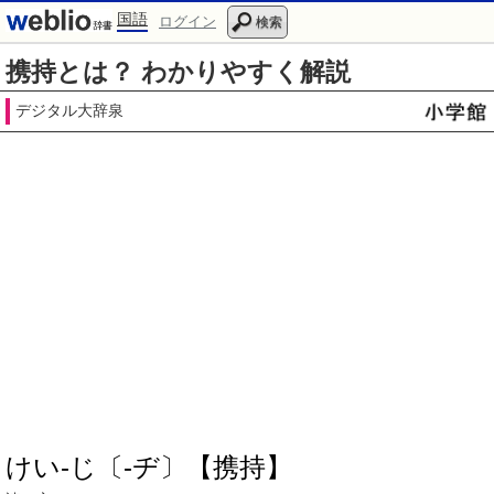
国語
ログイン
検索
携持とは？ わかりやすく解説
デジタル大辞泉
けい‐じ〔‐ヂ〕【携持】