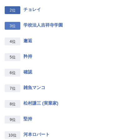
チョレイ
2位
学校法人吉祥寺学園
3位
邂逅
4位
矜持
5位
確認
6位
雑魚マンコ
7位
松村謙三 (実業家)
8位
堅持
9位
河本ロバート
10位