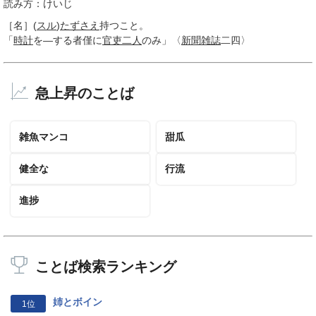
読み方：けいじ
［名］
(
スル
)
たずさえ
持つこと。
「
時計
を―する者僅に
官吏
二人
のみ」〈
新聞雑誌
二四〉
急上昇のことば
雑魚マンコ
甜瓜
健全な
行流
進捗
ことば検索ランキング
姉とボイン
1位