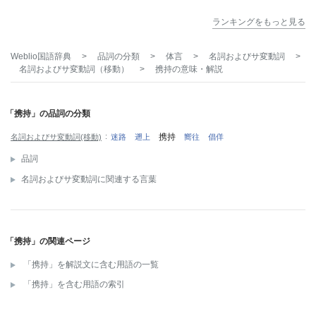
ランキングをもっと見る
Weblio国語辞典
>
品詞の分類
>
体言
>
名詞およびサ変動詞
>
名詞およびサ変動詞（移動）
>
携持
の意味・解説
「携持」の品詞の分類
携持
名詞およびサ変動詞(移動)
迷路
遡上
嚮往
倡佯
品詞
名詞およびサ変動詞に関連する言葉
「携持」の関連ページ
「携持」を解説文に含む用語の一覧
「携持」を含む用語の索引