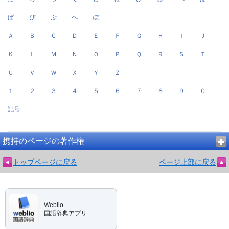
ぱ
ぴ
ぷ
ぺ
ぽ
Ａ
Ｂ
Ｃ
Ｄ
Ｅ
Ｆ
Ｇ
Ｈ
Ｉ
Ｊ
Ｋ
Ｌ
Ｍ
Ｎ
Ｏ
Ｐ
Ｑ
Ｒ
Ｓ
Ｔ
Ｕ
Ｖ
Ｗ
Ｘ
Ｙ
Ｚ
１
２
３
４
５
６
７
８
９
０
記号
携持のページの著作権
トップページに戻る
ページ上部に戻る
Weblio
国語辞典アプリ