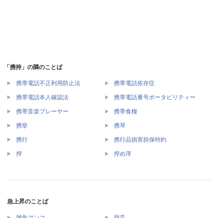
「携持」の隣のことば
携帯電話不正利用防止法
携帯電話依存症
携帯電話本人確認法
携帯電話番号ポータビリティー
携帯音楽プレーヤー
携帯食糧
携挙
携琴
携行
携行品損害担保特約
搾
搾め滓
急上昇のことば
雑魚マンコ
甜瓜