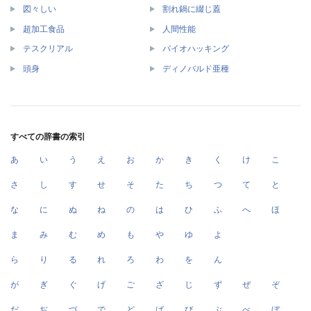
図々しい
割れ鍋に綴じ蓋
超加工食品
人間性能
テスクリアル
バイオハッキング
頭身
ディノバルド亜種
すべての辞書の索引
あ
い
う
え
お
か
き
く
け
こ
さ
し
す
せ
そ
た
ち
つ
て
と
な
に
ぬ
ね
の
は
ひ
ふ
へ
ほ
ま
み
む
め
も
や
ゆ
よ
ら
り
る
れ
ろ
わ
を
ん
が
ぎ
ぐ
げ
ご
ざ
じ
ず
ぜ
ぞ
だ
ぢ
づ
で
ど
ば
び
ぶ
べ
ぼ