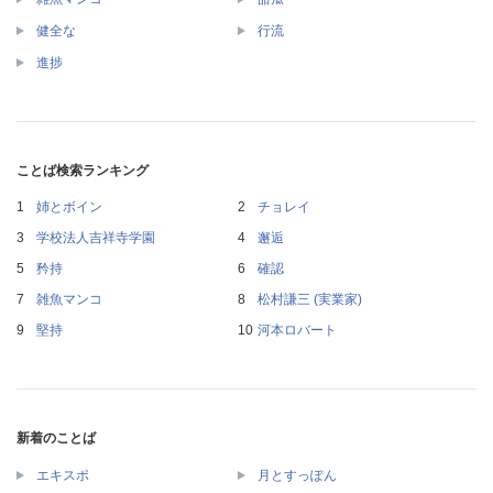
健全な
行流
進捗
ことば検索ランキング
姉とボイン
チョレイ
学校法人吉祥寺学園
邂逅
矜持
確認
雑魚マンコ
松村謙三 (実業家)
堅持
河本ロバート
新着のことば
エキスポ
月とすっぽん