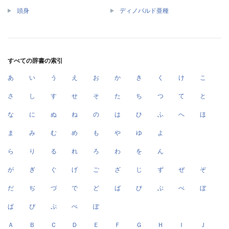
頭身
ディノバルド亜種
すべての辞書の索引
あ
い
う
え
お
か
き
く
け
こ
さ
し
す
せ
そ
た
ち
つ
て
と
な
に
ぬ
ね
の
は
ひ
ふ
へ
ほ
ま
み
む
め
も
や
ゆ
よ
ら
り
る
れ
ろ
わ
を
ん
が
ぎ
ぐ
げ
ご
ざ
じ
ず
ぜ
ぞ
だ
ぢ
づ
で
ど
ば
び
ぶ
べ
ぼ
ぱ
ぴ
ぷ
ぺ
ぽ
Ａ
Ｂ
Ｃ
Ｄ
Ｅ
Ｆ
Ｇ
Ｈ
Ｉ
Ｊ