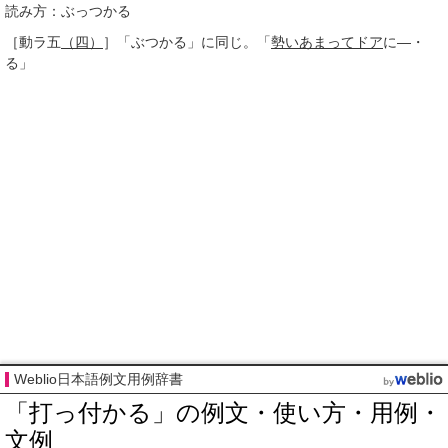
読み方：ぶっつかる
［動ラ五
（四）
］
「ぶつかる」に同じ。「
勢い
あまって
ドア
に―・
る」
Weblio日本語例文用例辞書
「打っ付かる」の例文・使い方・用例・
文例