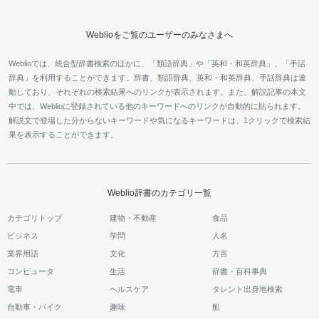
Weblioをご覧のユーザーのみなさまへ
Weblioでは、統合型辞書検索のほかに、「類語辞典」や「英和・和英辞典」、「手話
辞典」を利用することができます。辞書、類語辞典、英和・和英辞典、手話辞典は連
動しており、それぞれの検索結果へのリンクが表示されます。また、解説記事の本文
中では、Weblioに登録されている他のキーワードへのリンクが自動的に貼られます。
解説文で登場した分からないキーワードや気になるキーワードは、1クリックで検索結
果を表示することができます。
Weblio辞書のカテゴリ一覧
カテゴリトップ
建物・不動産
食品
ビジネス
学問
人名
業界用語
文化
方言
コンピュータ
生活
辞書・百科事典
電車
ヘルスケア
タレント出身地検索
自動車・バイク
趣味
船