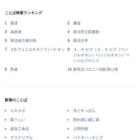
ことば検索ランキング
最遅
邂逅
為政者
新潟市立図書館
新潟地方裁判所
新潟大学
５β‐フェニルオキソラン‐２‐オン
３，５‐ビス［３，５‐ビス（ベン
ジルオキシ）ベンジルオキシ］ベ
ンジルブロミド
黙祷
新島式コロニー回転受け身
新着のことば
エキスポ
月とすっぽん
図々しい
割れ鍋に綴じ蓋
超加工食品
人間性能
テスクリアル
バイオハッキング