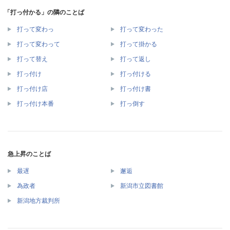
「打っ付かる」の隣のことば
打って変わっ
打って変わった
打って変わって
打って掛かる
打って替え
打って返し
打っ付け
打っ付ける
打っ付け店
打っ付け書
打っ付け本番
打っ倒す
急上昇のことば
最遅
邂逅
為政者
新潟市立図書館
新潟地方裁判所