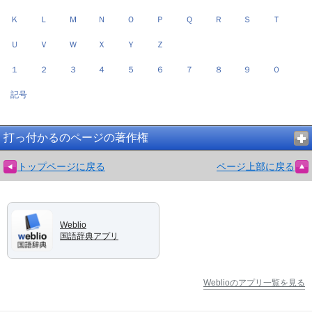
Ｋ
Ｌ
Ｍ
Ｎ
Ｏ
Ｐ
Ｑ
Ｒ
Ｓ
Ｔ
Ｕ
Ｖ
Ｗ
Ｘ
Ｙ
Ｚ
１
２
３
４
５
６
７
８
９
０
記号
打っ付かるのページの著作権
トップページに戻る
ページ上部に戻る
Weblio
国語辞典アプリ
Weblioのアプリ一覧を見る