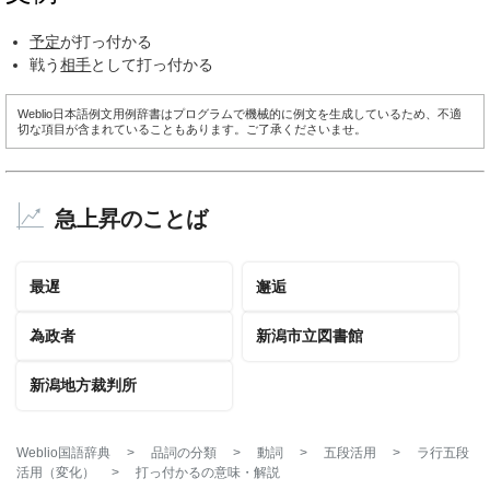
予定
が打っ付かる
戦う
相手
として打っ付かる
Weblio日本語例文用例辞書はプログラムで機械的に例文を生成しているため、不適
切な項目が含まれていることもあります。ご了承くださいませ。
急上昇のことば
最遅
邂逅
為政者
新潟市立図書館
新潟地方裁判所
Weblio国語辞典
>
品詞の分類
>
動詞
>
五段活用
>
ラ行五段
活用（変化）
>
打っ付かる
の意味・解説