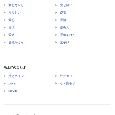
愛想尽かし
愛想笑い
愛愛しい
愛慕
愛慾
愛憎
愛撫
愛教大
愛敬
愛敬あばた
愛敬かぶら
愛敬げ
急上昇のことば
姉とボイン
浅井カヨ
buyer
小和田敏子
service