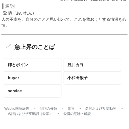
名詞
愛
憐
（
あいれん
）
人の
不幸
を、
自分
のことと
思い比べ
て、これを
救おう
とする
情
深き
心
情
。
急上昇のことば
姉とボイン
浅井カヨ
buyer
小和田敏子
service
Weblio国語辞典
>
品詞の分類
>
体言
>
名詞およびサ変動詞
>
名詞およびサ変動詞（愛慕）
>
愛憐
の意味・解説