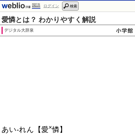
国語
ログイン
検索
愛憐とは？ わかりやすく解説
デジタル大辞泉
×
あい‐れん【愛
憐】