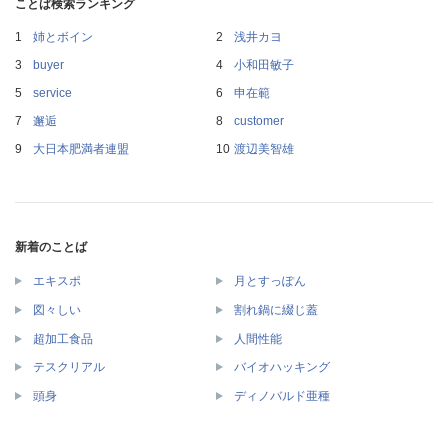
ことば検索ランキング
姉とボイン
浅井カヨ
buyer
小和田敏子
service
申在範
邂逅
customer
大日本肥満者連盟
渡辺美智雄
新着のことば
エキスポ
月とすっぽん
図々しい
割れ鍋に綴じ蓋
超加工食品
人間性能
テスクリアル
バイオハッキング
頭身
ディノバルド亜種