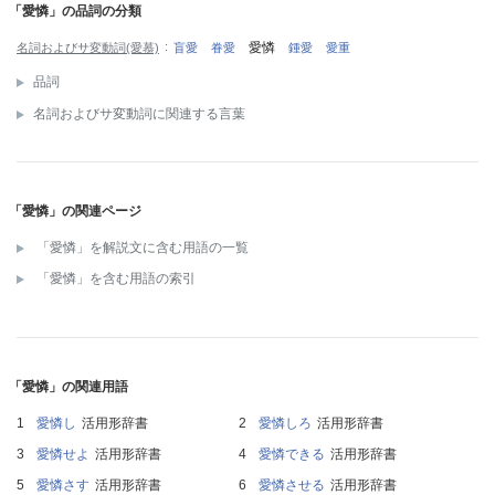
「愛憐」の品詞の分類
愛憐
名詞およびサ変動詞(愛慕)
盲愛
眷愛
鍾愛
愛重
品詞
名詞およびサ変動詞に関連する言葉
「愛憐」の関連ページ
「愛憐」を解説文に含む用語の一覧
「愛憐」を含む用語の索引
「愛憐」の関連用語
愛憐し
活用形辞書
愛憐しろ
活用形辞書
愛憐せよ
活用形辞書
愛憐できる
活用形辞書
愛憐さす
活用形辞書
愛憐させる
活用形辞書