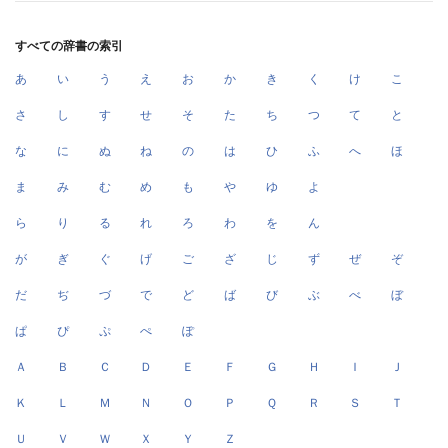
すべての辞書の索引
あ
い
う
え
お
か
き
く
け
こ
さ
し
す
せ
そ
た
ち
つ
て
と
な
に
ぬ
ね
の
は
ひ
ふ
へ
ほ
ま
み
む
め
も
や
ゆ
よ
ら
り
る
れ
ろ
わ
を
ん
が
ぎ
ぐ
げ
ご
ざ
じ
ず
ぜ
ぞ
だ
ぢ
づ
で
ど
ば
び
ぶ
べ
ぼ
ぱ
ぴ
ぷ
ぺ
ぽ
Ａ
Ｂ
Ｃ
Ｄ
Ｅ
Ｆ
Ｇ
Ｈ
Ｉ
Ｊ
Ｋ
Ｌ
Ｍ
Ｎ
Ｏ
Ｐ
Ｑ
Ｒ
Ｓ
Ｔ
Ｕ
Ｖ
Ｗ
Ｘ
Ｙ
Ｚ