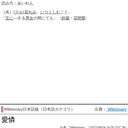
読み方：あいれん
［名］
(
スル
)
哀れみ
、
いつくしむ
こと。
「
互に
―する
男女
の間にても」〈
鉄腸
・
花間鶯
〉
Wiktionary日本語版（日本語カテゴリ）
出典：
Wiktionary
愛憐
出典:『Wiktionary』 (2021/08/24 14:35 UTC 版)