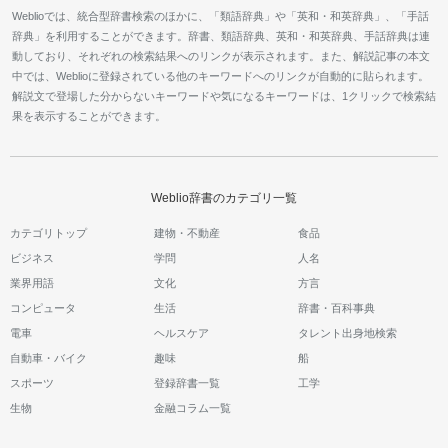
Weblioでは、統合型辞書検索のほかに、「類語辞典」や「英和・和英辞典」、「手話
辞典」を利用することができます。辞書、類語辞典、英和・和英辞典、手話辞典は連
動しており、それぞれの検索結果へのリンクが表示されます。また、解説記事の本文
中では、Weblioに登録されている他のキーワードへのリンクが自動的に貼られます。
解説文で登場した分からないキーワードや気になるキーワードは、1クリックで検索結
果を表示することができます。
Weblio辞書のカテゴリ一覧
カテゴリトップ
建物・不動産
食品
ビジネス
学問
人名
業界用語
文化
方言
コンピュータ
生活
辞書・百科事典
電車
ヘルスケア
タレント出身地検索
自動車・バイク
趣味
船
スポーツ
登録辞書一覧
工学
生物
金融コラム一覧