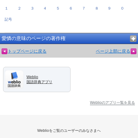
１
２
３
４
５
６
７
８
９
０
記号
愛憐の意味のページの著作権
トップページに戻る
ページ上部に戻る
Weblio
国語辞典アプリ
Weblioのアプリ一覧を見る
Weblioをご覧のユーザーのみなさまへ