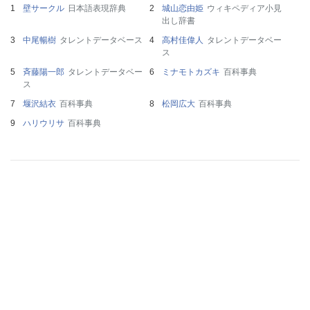
壁サークル
日本語表現辞典
城山恋由姫
ウィキペディア小見
出し辞書
中尾暢樹
タレントデータベース
高村佳偉人
タレントデータベー
ス
斉藤陽一郎
タレントデータベー
ミナモトカズキ
百科事典
ス
堰沢結衣
百科事典
松岡広大
百科事典
ハリウリサ
百科事典