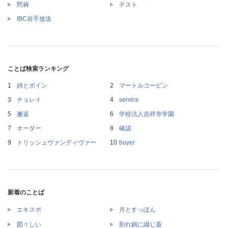
黙祷
テスト
IBC岩手放送
ことば検索ランキング
姉とボイン
マートルコービン
チョレイ
service
邂逅
学校法人吉祥寺学園
オーダー
確認
トリッシュヴァンディヴァー
buyer
新着のことば
エキスポ
月とすっぽん
図々しい
割れ鍋に綴じ蓋