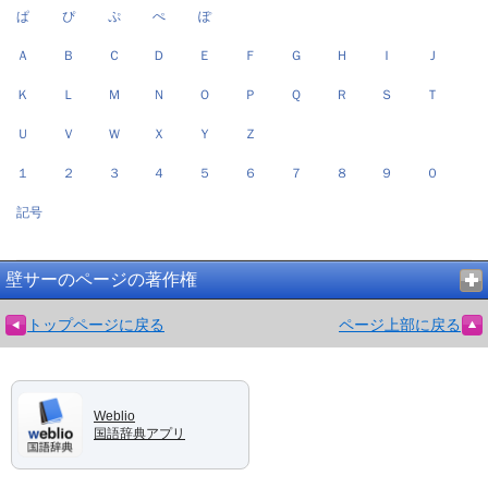
ぱ
ぴ
ぷ
ぺ
ぽ
Ａ
Ｂ
Ｃ
Ｄ
Ｅ
Ｆ
Ｇ
Ｈ
Ｉ
Ｊ
Ｋ
Ｌ
Ｍ
Ｎ
Ｏ
Ｐ
Ｑ
Ｒ
Ｓ
Ｔ
Ｕ
Ｖ
Ｗ
Ｘ
Ｙ
Ｚ
１
２
３
４
５
６
７
８
９
０
記号
壁サーのページの著作権
トップページに戻る
ページ上部に戻る
Weblio
国語辞典アプリ