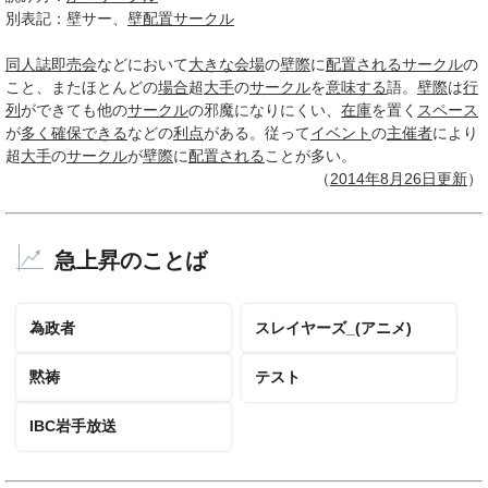
別表記：
壁サー、
壁配置サークル
同人誌即売会
などにおいて
大きな
会場
の
壁際
に
配置される
サークル
の
こと、またほとんどの
場合
超
大手
の
サークル
を
意味する
語。
壁際
は
行
列
ができても他の
サークル
の邪魔になりにくい、
在庫
を置く
スペース
が
多く
確保できる
などの
利点
がある。従って
イベント
の
主催者
により
超
大手
の
サークル
が
壁際
に
配置される
ことが多い。
（
2014年8月
26日
更新
）
急上昇のことば
為政者
スレイヤーズ_(アニメ)
黙祷
テスト
IBC岩手放送