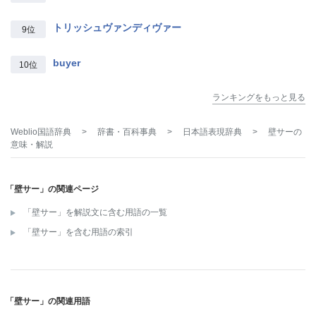
トリッシュヴァンディヴァー
9位
buyer
10位
ランキングをもっと見る
Weblio国語辞典
>
辞書・百科事典
>
日本語表現辞典
>
壁サー
の
意味・解説
「壁サー」の関連ページ
「壁サー」を解説文に含む用語の一覧
「壁サー」を含む用語の索引
「壁サー」の関連用語