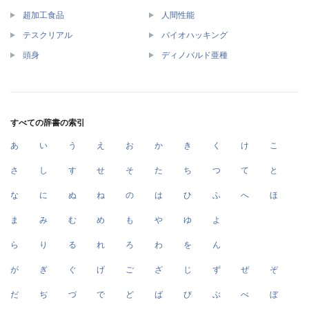
超加工食品
人間性能
テスクリアル
バイオハッキング
頭身
ディノバルド亜種
すべての辞書の索引
あ
い
う
え
お
か
き
く
け
こ
さ
し
す
せ
そ
た
ち
つ
て
と
な
に
ぬ
ね
の
は
ひ
ふ
へ
ほ
ま
み
む
め
も
や
ゆ
よ
ら
り
る
れ
ろ
わ
を
ん
が
ぎ
ぐ
げ
ご
ざ
じ
ず
ぜ
ぞ
だ
ぢ
づ
で
ど
ば
び
ぶ
べ
ぼ