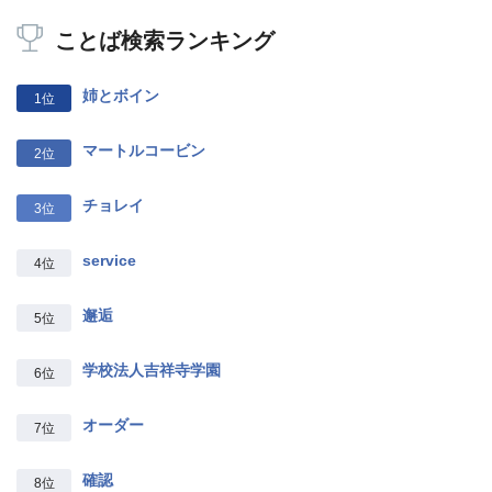
ことば検索ランキング
姉とボイン
1位
マートルコービン
2位
チョレイ
3位
service
4位
邂逅
5位
学校法人吉祥寺学園
6位
オーダー
7位
確認
8位