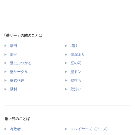
「壁サー」の隣のことば
増田
増販
墨守
墨溜まり
壁にぶつかる
壁の花
壁サークル
壁ドン
壁式構造
壁打ち
壁材
壁沿い
急上昇のことば
為政者
スレイヤーズ_(アニメ)