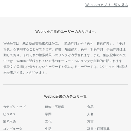
Weblioのアプリ一覧を見る
Weblioをご覧のユーザーのみなさまへ
Weblioでは、統合型辞書検索のほかに、「類語辞典」や「英和・和英辞典」、「手話
辞典」を利用することができます。辞書、類語辞典、英和・和英辞典、手話辞典は連
動しており、それぞれの検索結果へのリンクが表示されます。また、解説記事の本文
中では、Weblioに登録されている他のキーワードへのリンクが自動的に貼られます。
解説文で登場した分からないキーワードや気になるキーワードは、1クリックで検索結
果を表示することができます。
Weblio辞書のカテゴリ一覧
カテゴリトップ
建物・不動産
食品
ビジネス
学問
人名
業界用語
文化
方言
コンピュータ
生活
辞書・百科事典