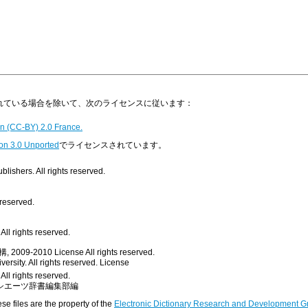
明示されている場合を除いて、次のライセンスに従います：
n (CC-BY) 2.0 France.
on 3.0 Unported
でライセンスされています。
ishers. All rights reserved.
 reserved.
ll rights reserved.
, 2009-2010
License
All rights reserved.
rsity. All rights reserved.
License
All rights reserved.
シエーツ辞書編集部編
ese files are the property of the
Electronic Dictionary Research and Development G