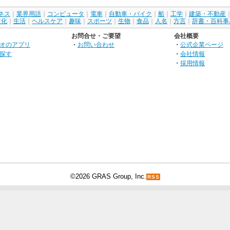
ネス
｜
業界用語
｜
コンピュータ
｜
電車
｜
自動車・バイク
｜
船
｜
工学
｜
建築・不動産
文化
｜
生活
｜
ヘルスケア
｜
趣味
｜
スポーツ
｜
生物
｜
食品
｜
人名
｜
方言
｜
辞書・百科事
お問合せ・ご要望
会社概要
オのアプリ
・
お問い合わせ
・
公式企業ページ
探す
・
会社情報
・
採用情報
©2026 GRAS Group, Inc.
RSS