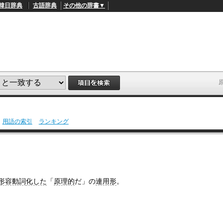
韓日辞典
古語辞典
その他の辞書▼
用語の索引
ランキング
形容動詞
化した
「
原理的
だ」の
連用形
。