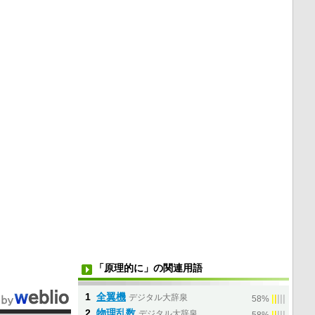
「原理的に」の関連用語
1
全翼機
デジタル大辞泉
|
|
|
|
|
58%
2
物理乱数
デジタル大辞泉
|
|
|
|
|