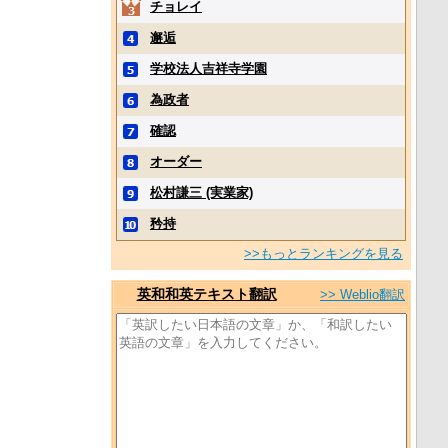
チョレイ
邂逅
学校法人吉祥寺学園
為政者
確認
オーダー
松村謙三 (実業家)
矜持
>>もっとランキングを見る
英和和英テキスト翻訳
>> Weblio翻訳