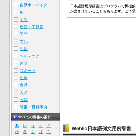
自動車・バイク
＋
日本語活用形辞書はプログラムで機械的
が含まれていることもあります。ご了
船
＋
工学
＋
建築・不動産
＋
学問
＋
文化
＋
生活
＋
ヘルスケア
＋
趣味
＋
スポーツ
＋
生物
＋
食品
＋
人名
＋
方言
＋
辞書・百科事典
＋
すべての辞書の索引
あ
い
う
え
お
Weblio日本語例文用例辞書
か
き
く
け
こ