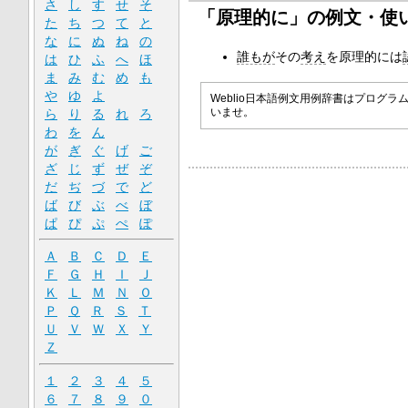
さ
し
す
せ
そ
「原理的に」の例文・使
た
ち
つ
て
と
な
に
ぬ
ね
の
誰もが
その
考え
を原理的には
は
ひ
ふ
へ
ほ
ま
み
む
め
も
や
ゆ
よ
Weblio日本語例文用例辞書はプロ
ら
り
る
れ
ろ
いませ。
わ
を
ん
が
ぎ
ぐ
げ
ご
ざ
じ
ず
ぜ
ぞ
だ
ぢ
づ
で
ど
ば
び
ぶ
べ
ぼ
ぱ
ぴ
ぷ
ぺ
ぽ
Ａ
Ｂ
Ｃ
Ｄ
Ｅ
Ｆ
Ｇ
Ｈ
Ｉ
Ｊ
Ｋ
Ｌ
Ｍ
Ｎ
Ｏ
Ｐ
Ｑ
Ｒ
Ｓ
Ｔ
Ｕ
Ｖ
Ｗ
Ｘ
Ｙ
Ｚ
１
２
３
４
５
６
７
８
９
０