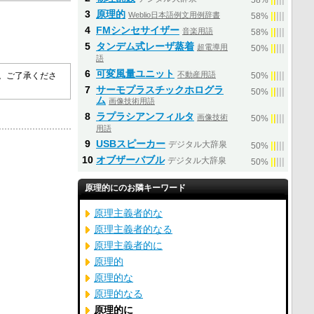
58%
3
原理的
Weblio日本語例文用例辞書
|
|
|
|
|
58%
4
FMシンセサイザー
音楽用語
|
|
|
|
|
58%
5
タンデム式レーザ蒸着
超電導用
|
|
|
|
|
50%
語
6
可変風量ユニット
不動産用語
|
|
|
|
|
す。ご了承くださ
50%
7
サーモプラスチックホログラ
|
|
|
|
|
50%
ム
画像技術用語
8
ラプラシアンフィルタ
画像技術
|
|
|
|
|
50%
用語
9
USBスピーカー
デジタル大辞泉
|
|
|
|
|
50%
10
オブザーバブル
デジタル大辞泉
|
|
|
|
|
50%
原理的にのお隣キーワード
原理主義者的な
原理主義者的なる
原理主義者的に
原理的
原理的な
原理的なる
原理的に