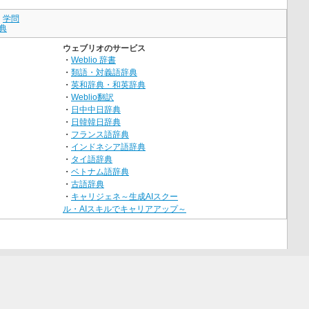
｜
学問
典
ウェブリオのサービス
・
Weblio 辞書
・
類語・対義語辞典
・
英和辞典・和英辞典
・
Weblio翻訳
・
日中中日辞典
・
日韓韓日辞典
・
フランス語辞典
・
インドネシア語辞典
・
タイ語辞典
・
ベトナム語辞典
・
古語辞典
・
キャリジェネ～生成AIスクー
ル・AIスキルでキャリアアップ～