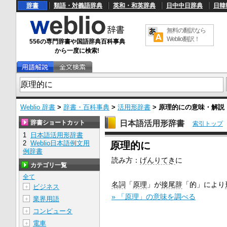
辞書
類語・対義語辞典
英和・和英辞典
日中中日辞典
日韓
無料の翻訳なら
Weblio翻訳！
556の専門辞書や国語辞典百科事典
から一度に検索!
Weblio 辞書
>
辞書・百科事典
>
活用形辞書
>
原理的に
の意味・解説
辞書ショートカット
日本語活用形辞書
索引トップ
1
日本語活用形辞書
2
Weblio日本語例文用
原理的に
例辞書
読み方：
げんりてき
に
カテゴリ一覧
全て
名詞
「
原理
」が
接尾辞
「的」により
ビジネス
＋
» 「原理」の意味を調べる
業界用語
＋
コンピュータ
＋
電車
＋