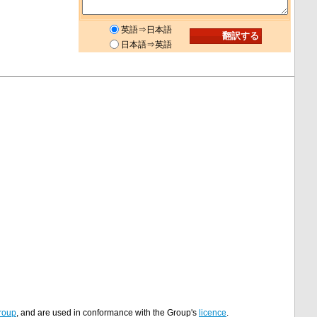
英語⇒日本語
日本語⇒英語
roup
, and are used in conformance with the Group's
licence
.