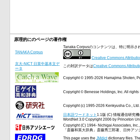
原理的にのページの著作権
Tanaka Corpusのコンテンツは、特に
TANAKA Corpus
Creative Commons Attributio
京大-NICT 日英中基本文デ
この対訳データは
Creative Commons Attributi
ータ
Copyright © 1995-2026 Hamajima Shoten, Publ
Copyright © Benesse Holdings, Inc. All rights
Copyright (c) 1995-2026 Kenkyusha Co., Ltd. A
日本語ワードネット
1.1版 (C) 情報通信研究機構
WordNet 3.0 Copyright 2006 by Princeton Unive
Copyright (C) 1994- Nichigai Associates, Inc., 
「斎藤和英大辞典」斎藤秀三郎著、日外アソ
This page uses the
JMdict
dictionary files. Th