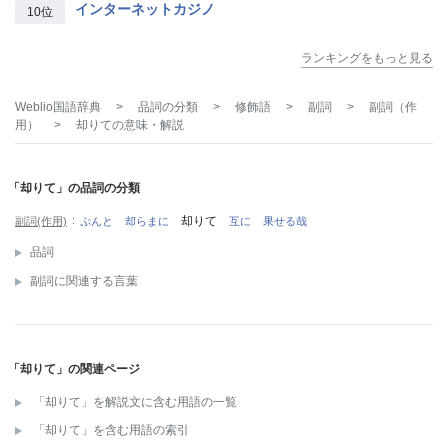
インターネットカジノ
10位
ランキングをもっと見る
Weblio国語辞典
>
品詞の分類
>
修飾語
>
副詞
>
副詞（作
用）
>
却りて
の意味・解説
「却りて」の品詞の分類
却りて
副詞(作用)
ぷんと
却らまに
互に
果せる哉
品詞
副詞に関連する言葉
「却りて」の関連ページ
「却りて」を解説文に含む用語の一覧
「却りて」を含む用語の索引