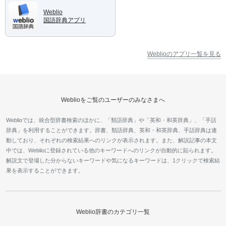
Weblio
国語辞典アプリ
Weblioのアプリ一覧を見る
Weblioをご覧のユーザーのみなさまへ
Weblioでは、統合型辞書検索のほかに、「類語辞典」や「英和・和英辞典」、「手話
辞典」を利用することができます。辞書、類語辞典、英和・和英辞典、手話辞典は連
動しており、それぞれの検索結果へのリンクが表示されます。また、解説記事の本文
中では、Weblioに登録されている他のキーワードへのリンクが自動的に貼られます。
解説文で登場した分からないキーワードや気になるキーワードは、1クリックで検索結
果を表示することができます。
Weblio辞書のカテゴリ一覧