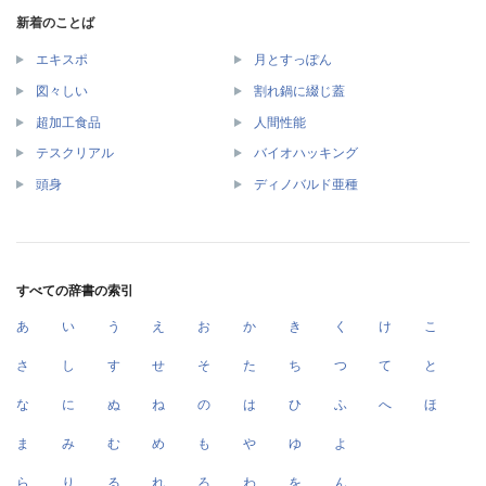
新着のことば
エキスポ
月とすっぽん
図々しい
割れ鍋に綴じ蓋
超加工食品
人間性能
テスクリアル
バイオハッキング
頭身
ディノバルド亜種
すべての辞書の索引
あ
い
う
え
お
か
き
く
け
こ
さ
し
す
せ
そ
た
ち
つ
て
と
な
に
ぬ
ね
の
は
ひ
ふ
へ
ほ
ま
み
む
め
も
や
ゆ
よ
ら
り
る
れ
ろ
わ
を
ん