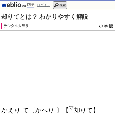
国語
ログイン
検索
却りてとは？ わかりやすく解説
デジタル大辞泉
▽
かえり‐て〔かへり‐〕【
却りて】