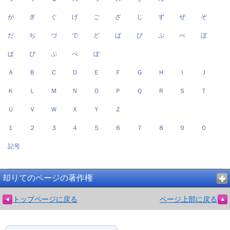
が
ぎ
ぐ
げ
ご
ざ
じ
ず
ぜ
ぞ
だ
ぢ
づ
で
ど
ば
び
ぶ
べ
ぼ
ぱ
ぴ
ぷ
ぺ
ぽ
Ａ
Ｂ
Ｃ
Ｄ
Ｅ
Ｆ
Ｇ
Ｈ
Ｉ
Ｊ
Ｋ
Ｌ
Ｍ
Ｎ
Ｏ
Ｐ
Ｑ
Ｒ
Ｓ
Ｔ
Ｕ
Ｖ
Ｗ
Ｘ
Ｙ
Ｚ
１
２
３
４
５
６
７
８
９
０
記号
却りてのページの著作権
トップページに戻る
ページ上部に戻る