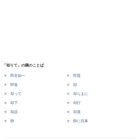
「却りて」の隣のことば
即非如一
即題
即食
却
却って
却らまに
却下
却行
却説
却退
卵
卵に目鼻