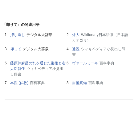
「却りて」の関連用語
押し返し
デジタル大辞泉
外人
Wiktionary日本語版（日本語
カテゴリ）
却って
デジタル大辞泉
通説
ウィキペディア小見出し辞
書
藤原仲麻呂の乱を通じた復権と右
ヴァールミーキ
百科事典
大臣就任
ウィキペディア小見出
し辞書
本性 (仏教)
百科事典
吉備真備
百科事典