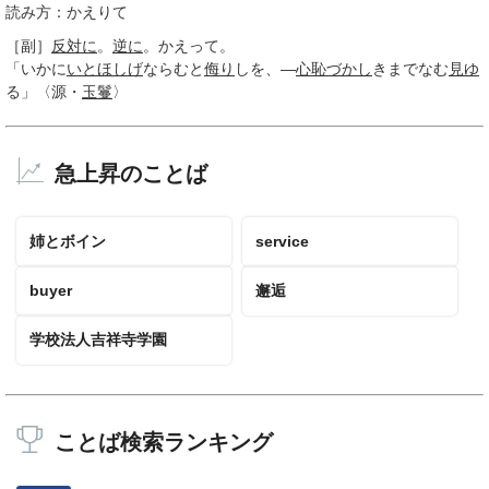
読み方：かえりて
［副］
反対に
。
逆に
。かえって。
「いかに
いとほしげ
ならむと
侮り
しを、―
心恥づかし
きまでなむ
見ゆ
る」〈源・
玉鬘
〉
急上昇のことば
姉とボイン
service
buyer
邂逅
学校法人吉祥寺学園
ことば検索ランキング