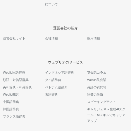
について
運営会社の紹介
運営会社サイト
会社情報
採用情報
ウェブリオのサービス
Weblio国語辞典
インドネシア語辞典
英会話コラム
類語・対義語辞典
タイ語辞典
Weblio英会話
英和辞典・和英辞典
ベトナム語辞典
英語の質問箱
Weblio翻訳
古語辞典
語彙力診断
中国語辞典
スピーキングテスト
韓国語辞典
キャリジェネ～生成AIスク
ール・AIスキルでキャリア
フランス語辞典
アップ～