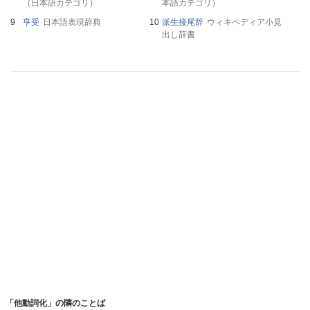
（日本語カテゴリ）
本語カテゴリ）
亨受
日本語表現辞典
派生接尾辞
ウィキペディア小見
出し辞書
「他動詞化」の隣のことば