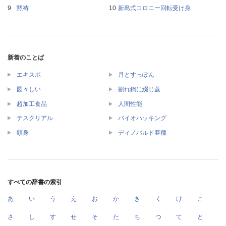
黙祷
新島式コロニー回転受け身
新着のことば
エキスポ
月とすっぽん
図々しい
割れ鍋に綴じ蓋
超加工食品
人間性能
テスクリアル
バイオハッキング
頭身
ディノバルド亜種
すべての辞書の索引
あ
い
う
え
お
か
き
く
け
こ
さ
し
す
せ
そ
た
ち
つ
て
と