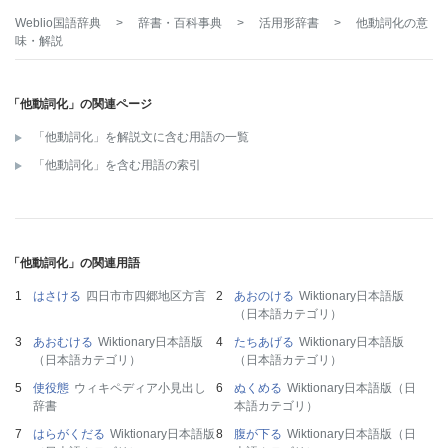
Weblio国語辞典
>
辞書・百科事典
>
活用形辞書
>
他動詞化
の意
味・解説
「他動詞化」の関連ページ
「他動詞化」を解説文に含む用語の一覧
「他動詞化」を含む用語の索引
「他動詞化」の関連用語
はさける
四日市市四郷地区方言
あおのける
Wiktionary日本語版
（日本語カテゴリ）
あおむける
Wiktionary日本語版
たちあげる
Wiktionary日本語版
（日本語カテゴリ）
（日本語カテゴリ）
使役態
ウィキペディア小見出し
ぬくめる
Wiktionary日本語版（日
辞書
本語カテゴリ）
はらがくだる
Wiktionary日本語版
腹が下る
Wiktionary日本語版（日