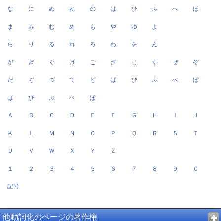
な
に
ぬ
ね
の
は
ひ
ふ
へ
ほ
ま
み
む
め
も
や
ゆ
よ
ら
り
る
れ
ろ
わ
を
ん
が
ぎ
ぐ
げ
ご
ざ
じ
ず
ぜ
ぞ
だ
ぢ
づ
で
ど
ば
び
ぶ
べ
ぼ
ぱ
ぴ
ぷ
ぺ
ぽ
Ａ
Ｂ
Ｃ
Ｄ
Ｅ
Ｆ
Ｇ
Ｈ
Ｉ
Ｊ
Ｋ
Ｌ
Ｍ
Ｎ
Ｏ
Ｐ
Ｑ
Ｒ
Ｓ
Ｔ
Ｕ
Ｖ
Ｗ
Ｘ
Ｙ
Ｚ
１
２
３
４
５
６
７
８
９
０
記号
他動詞化のページの著作権