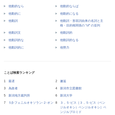
他動的なら
他動的ならば
他動的に
他動的になる
他動詞・形容詞由来の名詞と主
他動詞
格・目的格関係の "of" の並列
他動詞文
他動詞的
他動詞的な
他動詞的なる
他動詞的に
他勢力
ことば検索ランキング
最遅
邂逅
為政者
新潟市立図書館
新潟地方裁判所
新潟大学
５β‐フェニルオキソラン‐２‐オン
３，５‐ビス［３，５‐ビス（ベン
ジルオキシ）ベンジルオキシ］ベ
ンジルブロミド