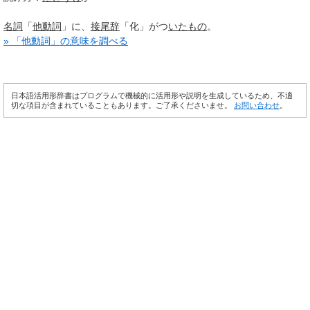
名詞
「
他動詞
」に、
接尾辞
「化」がつ
いたもの
。
» 「他動詞」の意味を調べる
日本語活用形辞書はプログラムで機械的に活用形や説明を生成しているため、不適
切な項目が含まれていることもあります。ご了承くださいませ。
お問い合わせ
。