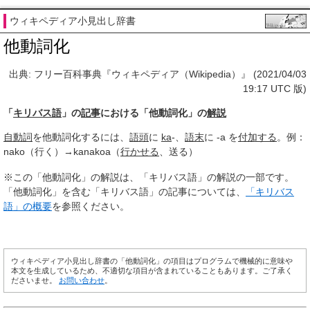
ウィキペディア小見出し辞書
他動詞化
出典: フリー百科事典『ウィキペディア（Wikipedia）』 (2021/04/03
19:17 UTC 版)
「
キリバス語
」の
記事
における「他動詞化」の
解説
自動詞
を他動詞化するには、
語頭
に
ka
-、
語末
に -a を
付加する
。例：
nako（行く）→kanakoa（
行かせる
、送る）
※この「他動詞化」の解説は、「キリバス語」の解説の一部です。
「他動詞化」を含む「キリバス語」の記事については、
「キリバス
語」の概要
を参照ください。
ウィキペディア小見出し辞書の「他動詞化」の項目はプログラムで機械的に意味や
本文を生成しているため、不適切な項目が含まれていることもあります。ご了承く
ださいませ。
お問い合わせ
。