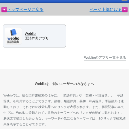
トップページに戻る
ページ上部に戻る
Weblio
国語辞典アプリ
Weblioのアプリ一覧を見る
Weblioをご覧のユーザーのみなさまへ
Weblioでは、統合型辞書検索のほかに、「類語辞典」や「英和・和英辞典」、「手話
辞典」を利用することができます。辞書、類語辞典、英和・和英辞典、手話辞典は連
動しており、それぞれの検索結果へのリンクが表示されます。また、解説記事の本文
中では、Weblioに登録されている他のキーワードへのリンクが自動的に貼られます。
解説文で登場した分からないキーワードや気になるキーワードは、1クリックで検索結
果を表示することができます。