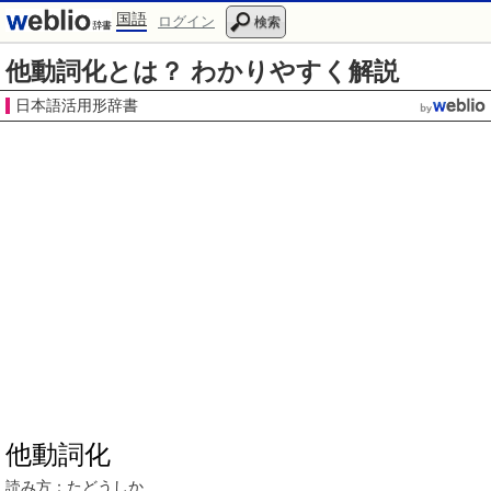
国語
ログイン
検索
他動詞化とは？ わかりやすく解説
日本語活用形辞書
他動詞化
読み方：
たどうし
か