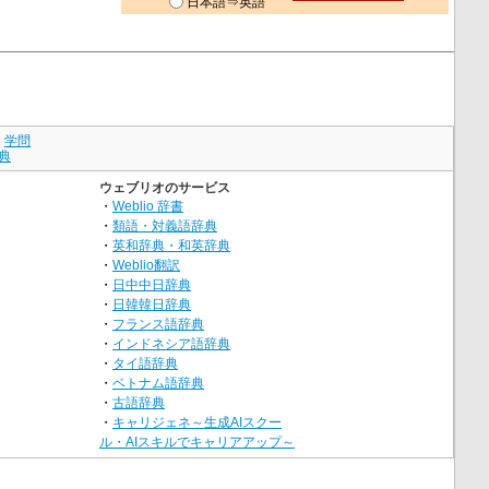
日本語⇒英語
｜
学問
典
ウェブリオのサービス
・
Weblio 辞書
・
類語・対義語辞典
・
英和辞典・和英辞典
・
Weblio翻訳
・
日中中日辞典
・
日韓韓日辞典
・
フランス語辞典
・
インドネシア語辞典
・
タイ語辞典
・
ベトナム語辞典
・
古語辞典
・
キャリジェネ～生成AIスクー
ル・AIスキルでキャリアアップ～