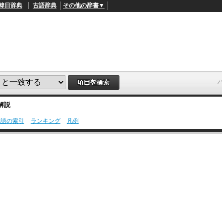
韓日辞典
古語辞典
その他の辞書▼
解説
用語の索引
ランキング
凡例
L
/
o
a
d
e
d
:
4
9
.
4
5
%