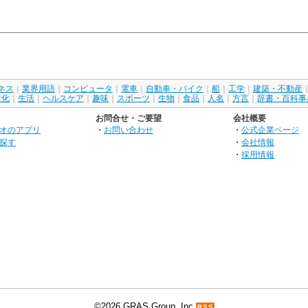
ネス
｜
業界用語
｜
コンピュータ
｜
電車
｜
自動車・バイク
｜
船
｜
工学
｜
建築・不動産
文化
｜
生活
｜
ヘルスケア
｜
趣味
｜
スポーツ
｜
生物
｜
食品
｜
人名
｜
方言
｜
辞書・百科事
お問合せ・ご要望
会社概要
オのアプリ
・
お問い合わせ
・
公式企業ページ
探す
・
会社情報
・
採用情報
©2026 GRAS Group, Inc.
RSS