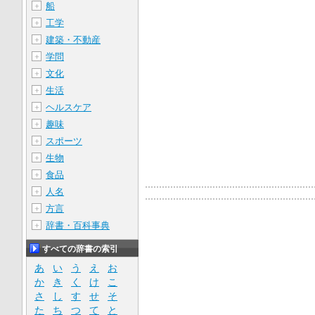
船
＋
工学
＋
建築・不動産
＋
学問
＋
文化
＋
生活
＋
ヘルスケア
＋
趣味
＋
スポーツ
＋
生物
＋
食品
＋
人名
＋
方言
＋
辞書・百科事典
＋
すべての辞書の索引
あ
い
う
え
お
か
き
く
け
こ
さ
し
す
せ
そ
た
ち
つ
て
と