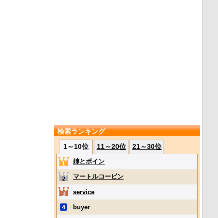
検索ランキング
1～10位
11～20位
21～30位
姉とボイン
マートルコービン
service
buyer