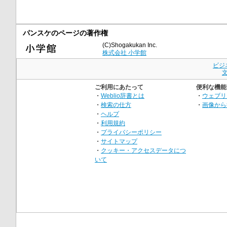
パンスケのページの著作権
(C)Shogakukan Inc.
株式会社 小学館
ビジ
ご利用にあたって
便利な機能
・
Weblio辞書とは
・
ウェブリ
・
検索の仕方
・
画像から
・
ヘルプ
・
利用規約
・
プライバシーポリシー
・
サイトマップ
・
クッキー・アクセスデータにつ
いて