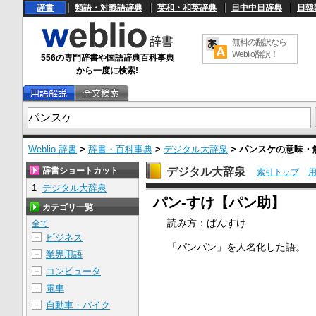
辞書
類語・対義語辞典
英和・和英辞典
日中中日辞典
日韓
無料の翻訳なら
Weblio翻訳！
556の専門辞書や国語辞典百科事典
から一度に検索!
Weblio 辞書
>
辞書・百科事典
>
デジタル大辞泉
>
パンスケ
の意味・
辞書ショートカット
デジタル大辞泉
索引トップ
1
デジタル大辞泉
U
パン‐すけ【パン助】
n
カテゴリ一覧
m
読み方：ぱんすけ
u
全て
t
ビジネス
＋
e
「
パンパン
」を
人名
化した
語。
業界用語
＋
コンピュータ
＋
電車
＋
自動車・バイク
＋