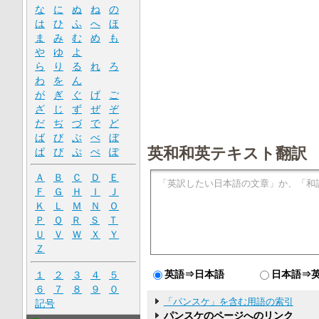
な
に
ぬ
ね
の
は
ひ
ふ
へ
ほ
ま
み
む
め
も
や
ゆ
よ
ら
り
る
れ
ろ
わ
を
ん
が
ぎ
ぐ
げ
ご
ざ
じ
ず
ぜ
ぞ
だ
ぢ
づ
で
ど
ば
び
ぶ
べ
ぼ
英和和英テキスト翻訳
ぱ
ぴ
ぷ
ぺ
ぽ
Ａ
Ｂ
Ｃ
Ｄ
Ｅ
Ｆ
Ｇ
Ｈ
Ｉ
Ｊ
Ｋ
Ｌ
Ｍ
Ｎ
Ｏ
Ｐ
Ｑ
Ｒ
Ｓ
Ｔ
Ｕ
Ｖ
Ｗ
Ｘ
Ｙ
Ｚ
英語⇒日本語
日本語⇒
１
２
３
４
５
６
７
８
９
０
「パンスケ」を含む用語の索引
記号
パンスケのページへのリンク