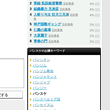
2
実録 私設銀座警察
百科事典
|
|
|
|
|
4%
3
組織暴力 兄弟盃
百科事典
|
|
|
|
|
4%
4
人斬り与太 狂犬三兄弟
百科事
|
|
|
|
|
4%
典
5
神戸国際ギャング
百科事典
|
|
|
|
|
2%
6
仁義の墓場
百科事典
|
|
|
|
|
2%
7
大原麗子
百科事典
|
|
|
|
|
2%
8
青春の門
百科事典
|
|
|
|
|
2%
パンスケのお隣キーワード
パンシオン
パンジム
パンジム教会
パンジャケント
パンジャブ
パンジー
パンスケ
パンスペルミア説
パンセイズム