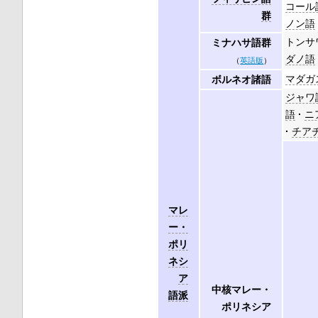
コール
群
ノン語
トンサ
ミナハサ語群
ダノ語
（
英語版
）
マダガ
ボルネオ諸語
ジャワ
語
ニ
チア
マレ
ー・
ポリ
ネシ
ア
中核マレー・
語派
ポリネシア