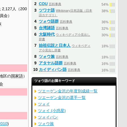
2
COU
百科事典
|
|
|
|
|
54%
 2,127人（200
3
ツワナ語
Wiktionary日本語版（日本
|
|
|
|
|
38%
員会）
語カテゴリ）
4
ツォウ語群
百科事典
|
|
|
|
|
36%
族
5
台湾諸語
百科事典
|
|
|
|
|
32%
6
大阪時代
ウィキペディア小見出し
|
|
|
|
|
30%
辞書
7
始祖伝説と日本人
ウィキペディ
|
|
|
|
|
18%
ア小見出し辞書
8
ツォウ族
百科事典
|
|
|
|
|
18%
9
アタヤル語群
百科事典
|
|
|
|
|
16%
10
カイディパン語
百科事典
|
|
|
|
|
16%
地区の
国家語
）
ツォウ語のお隣キーワード
会
ツエーゲン金沢の年度別成績一覧
ツエーゲン金沢の選手一覧
ツォイ
ツォイ (小惑星)
ツォイバン
2010
)
ツォウ族