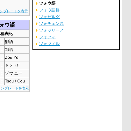
ツォウ語
ツォウ語群
ンプレートを表示
ツォゼルグ
ツォチェン県
ォウ語
ツォッリーノ
各種表記
ツォツィ
：
鄒語
ツォツィル
：
邹语
：
Zōu Yŭ
：
ㄗㄡ ㄩˇ
：
ゾウ ユー
：
Tsou / Cou
テンプレートを表示