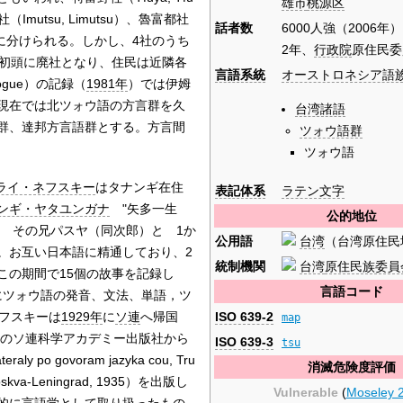
雄市
桃源区
Imutsu, Limutsu）、魯富都社
話者数
6000人強（2006年）;
言語群に分けられる。しかし、4社のうち
2年、
行政院
原住民委
初頭に廃社となり、住民は近隣各
言語系統
オーストロネシア語
ogue）の記録（
1981年
）では伊姆
現在では北ツォウ語の方言群を久
台湾諸語
群、達邦方言語群とする。方言間
ツォウ語群
ツォウ語
ライ・ネフスキー
はタナンギ在住
表記体系
ラテン文字
ンギ・ヤタユンガナ
"矢多一生
公的地位
 と その兄パスヤ（同次郎）と 1か
公用語
台湾
（台湾原住民
。お互い日本語に精通しており、2
統制機関
台湾
原住民族委員
この期間で15個の故事を記録し
言語コード
にツォウ語の発音、文法、単語，ツ
ISO 639-2
ネフスキーは
1929年
に
ソ連
へ帰国
map
のソ連科学アカデミー出版社から
ISO 639-3
tsu
ly po govoram jazyka cou, Tru
消滅危険度評価
1. Moskva-Leningrad, 1935）を出版し
Vulnerable
(
Moseley 
的に
言語学
として取り扱ったもの