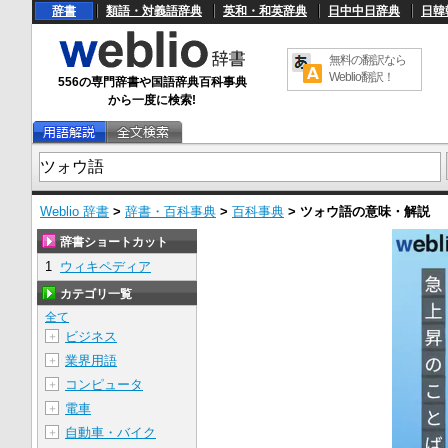
辞書
類語・対義語辞典
英和・和英辞典
日中中日辞典
日韓
無料の翻訳なら
Weblio翻訳！
556の専門辞書や国語辞典百科事典
から一度に検索!
Weblio 辞書
>
辞書・百科事典
>
百科事典
>
ツォウ語
の意味・解説
辞書ショートカット
1
ウィキペディア
カテゴリ一覧
全て
ビジネス
＋
業界用語
＋
コンピュータ
＋
電車
＋
自動車・バイク
＋