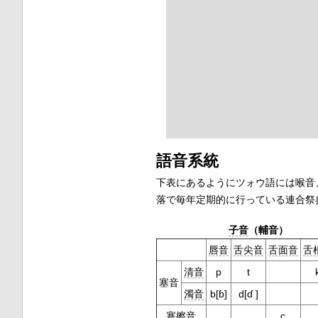
語音系統
下表にあるようにツォウ語には喉音
落で毎年定期的に行っている連合祭典
子音
（輔音）
唇音
舌尖音
舌面音
舌
清音
p
t
塞音
濁音
b[ɓ]
d[ɗ ]
塞擦音
c