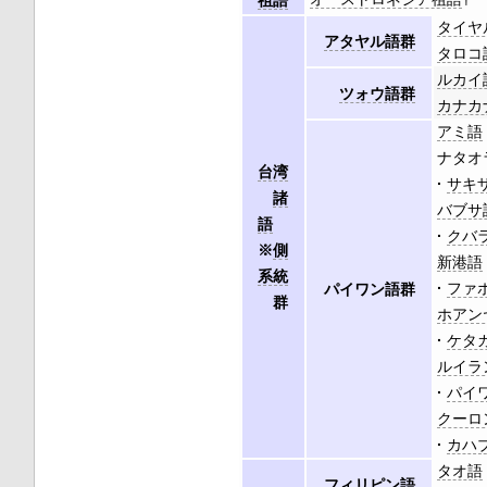
タイヤ
アタヤル語群
タロコ
ルカイ
ツォウ語群
カナカ
アミ語
ナタオ
台湾
サキ
諸
バブサ
語
クバ
※
側
新港語
系統
ファ
パイワン語群
群
ホアン
ケタ
ルイラ
パイ
クーロ
カハ
タオ語
フィリピン語