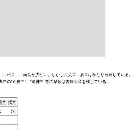
、舌根音、舌面音が少ない。しかし舌尖音、唇音はかなり発達している
中の"近神曲"、"送神曲"等の祭歌は古典語音を残している。
根音
喉音
k
' (ʔ)