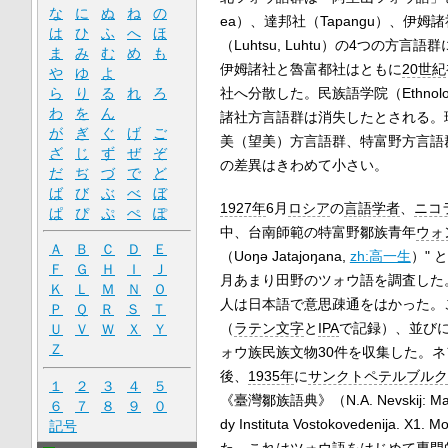
な
に
ぬ
ね
の
ea）、達邦社（Tapangu）、伊姆諸社（
は
ひ
ふ
へ
ほ
（Luhtsu, Luhtu）の4つの方
ま
み
む
め
も
伊姆諸社と魯富都社はともに
20世紀
や
ゆ
よ
社へ分散した。民族語学院（Ethnol
ら
り
る
れ
ろ
わ
を
ん
諸社方言語群は消失したとされる。
が
ぎ
ぐ
げ
ご
美（望美）方言語群、特富野方言語
ざ
じ
ず
ぜ
ぞ
の差異はきわめて小さい。
だ
ぢ
づ
で
ど
ば
び
ぶ
べ
ぼ
1927年
6月
ロシア
の
言語学者
、
ニコ
ぱ
ぴ
ぷ
ぺ
ぽ
中、台南師範の特富野鄒族青年
ウォ
Ａ
Ｂ
Ｃ
Ｄ
Ｅ
（Uoŋǝ Jatajoŋana,
zh:高一生
）"
Ｆ
Ｇ
Ｈ
Ｉ
Ｊ
月あまり田野のツォウ語を調査した
Ｋ
Ｌ
Ｍ
Ｎ
Ｏ
人は日本語で意思疎通をはかった。
Ｐ
Ｑ
Ｒ
Ｓ
Ｔ
（
ラテン文字
と
IPA
で記録）、並び
Ｕ
Ｖ
Ｗ
Ｘ
Ｙ
Ｚ
ォウ族民族文物30件を収集した。
後、
1935年
に
サンクトペテルブルク
１
２
３
４
５
《臺灣鄒族語典》（N.A. Nevskij: Matera
６
７
８
９
０
dy Instituta Vostokovedenija. X
記号
た。これはツォウ語をはじめて専門