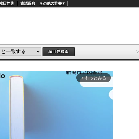
韓日辞典
古語辞典
その他の辞書▼
もっとみる
arrow_forward_ios