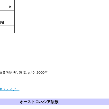
h
[ŋ]
 "鄒語参考語法", 遠流, p.40, 2000年
キメディア・
オーストロネシア語族