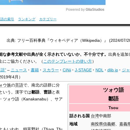
Powered by 
GliaStudios
用語の索引
ランキング
カテゴリー
M
u
出典: フリー百科事典『ウィキペディア（Wikipedia）』 (2024/07/28 0
t
e
能な参考文献や出典が全く示されていないか、不十分です。
出典を追加
上にご協力ください。
（
このテンプレートの使い方
）
語"
–
ニュース
·
書籍
·
スカラー
·
CiNii
·
J-STAGE
·
NDL
·
dlib.jp
·
ジャ
2019年4月
）
ォウ族
の
言語
で、南北の語群に分
ツォウ語
という。漢字では
鄒語
、
曹語
と表
鄒語
ォウ語（Kanakanabu）、サア
Tsou
話される国
台湾
中南部
地域
南投県
信義郷
、
嘉義
われ、特富野社（Tfuya, Tfu