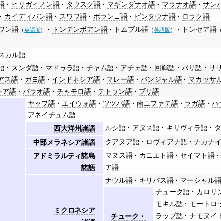
語
ヒリガイノン語
タウスグ語
マギンダナオ語
マラナオ語
サン
カイディパン語
スワワ語
ボランゴ語
ビンタウナ語
ロラク語
ワン語
トンテンボアン語
トムブル語
トンセア語
（
英語版
）
（
英語版
）
スカル語
語
スンダ語
マドゥラ語
チャム語
アチェ語
回輝語
バリ語
サ
アス語
ガヨ語
インドネシア語
マレー語
バンジャル語
マカッサ
チア語
パラオ語
チャモロ語
テトゥン語
ブリ語
ヤップ語
エイウォ語
ツツバ語
南エファテ語
ラガ語
ハ
アネイチュム語
ルシ語
アヌス語
キリヴィラ語
西大洋州諸語
クアヌア語
ロヴィアナ語
ナカナ
中部メラネシア諸語
マヌス語
カニエト語
セイマト語
アドミラルティ諸島
ア語
諸語
ナウル語
キリバス語
マーシャル
チューク語
カロリ
モキル語
モートロ
ミクロネシア
ラップ語
ナモヌイ
チューク・