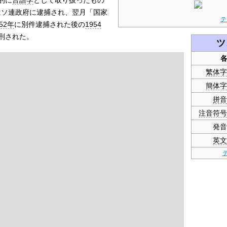
はソ連政府に逮捕され、翌月「国家
テ
952年
に別件逮捕された後の
1954
刑された。
ツ
繁体字
簡体字
拼音
注音符号
発音
英文