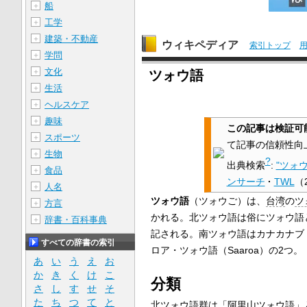
船
＋
工学
＋
建築・不動産
＋
ウィキペディア
索引トップ
学問
＋
文化
＋
ツォウ語
生活
＋
ヘルスケア
＋
趣味
＋
この記事は検証可
スポーツ
＋
て記事の信頼性向
生物
＋
?
出典検索
:
"ツォウ
食品
＋
ンサーチ
·
TWL
（
人名
＋
ツォウ語
（ツォウご）は、
台湾
の
ツ
方言
＋
かれる。北ツォウ語は俗にツォウ語
辞書・百科事典
＋
記される。南ツォウ語はカナカナブ・ツ
すべての辞書の索引
ロア・ツォウ語（Saaroa）の2つ。
あ
い
う
え
お
か
き
く
け
こ
分類
さ
し
す
せ
そ
た
ち
つ
て
と
北ツォウ語群は「阿里山ツォウ語」ともい