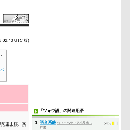
2:40 UTC 版)
し
パ
「ツォウ語」の関連用語
1
語音系統
ウィキペディア小見出し
|
|
|
|
|
県
阿里山郷
、
高
54%
辞書