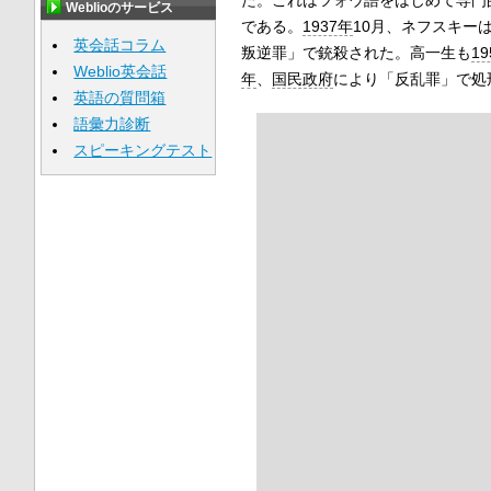
Weblioのサービス
である。
1937年
10月、ネフスキー
英会話コラム
叛逆罪」で銃殺された。高一生も
1
Weblio英会話
年
、
国民政府
により「反乱罪」で処
英語の質問箱
語彙力診断
スピーキングテスト