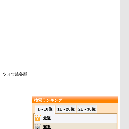
。ツォウ族各部
検索ランキング
1～10位
11～20位
21～30位
最遅
邂逅