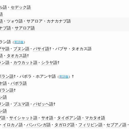
ル語
セデック語
語
語
ツォウ語
サアロア・カナカナブ語
ナブ語
サアロア語
ラン語
（
英語版
）
ザヤ語
ブヌン語
バサイ語
†
バブサ・タオカス語
語
タオカス語
†
ラン語
カウカット語
シラヤ語
†
ボラン語
†
パポラ・ホアンヤ語
†
（
英語版
）
ヤ語
パポラ語
ガラン語
†
ン語
ワン語
プユマ語
パゼッヘ語
†
ン語
ブ語
サイシャット語
サオ語
タイボアン語
マカタオ語
イロカノ語
パンパンガ語
タガログ語
フィリピン語
セブアノ語