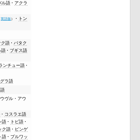
バル語
アクラ
トン
（
英語版
）
サク語
バタク
ル語
ブギス語
ランチュー語
タグラ語
イ語
ウヴル・アウ
語
コスラエ語
ン語
トビ語
ック語
ピンゲ
ト語
プルワッ