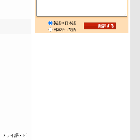
英語⇒日本語
日本語⇒英語
ワライ語
ビ