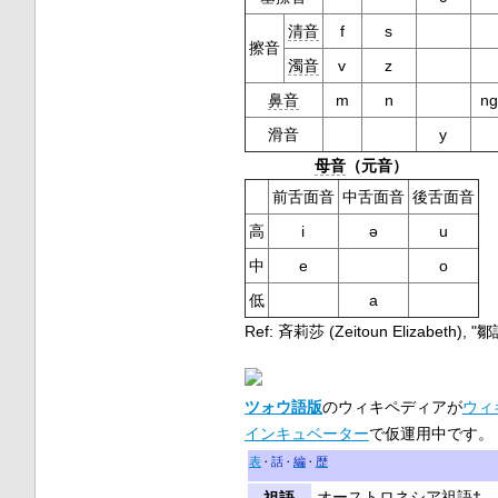
清音
f
s
擦音
濁音
v
z
鼻音
m
n
ng
滑音
y
母音
（元音）
前舌面音
中舌面音
後舌面音
高
i
ǝ
u
中
e
o
低
a
Ref: 斉莉莎 (Zeitoun Elizabeth),
ツォウ語版
のウィキペディアが
ウィ
インキュベーター
で仮運用中です。
表
話
編
歴
オーストロネシア祖語
†
祖語