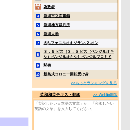
為政者
新潟市立図書館
新潟地方裁判所
新潟大学
５β‐フェニルオキソラン‐２‐オン
３，５‐ビス［３，５‐ビス（ベンジルオキ
シ）ベンジルオキシ］ベンジルブロミド
黙祷
新島式コロニー回転受け身
>>もっとランキングを見る
英和和英テキスト翻訳
>> Weblio翻訳