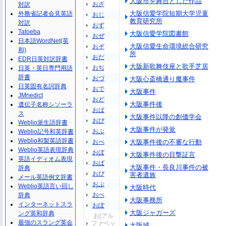
大阪市を舞台とした作品
おざ
対訳
大阪信愛学院短期大学児童
外務省記者会見英語
おじ
教育研究所
対訳
おず
Tatoeba
大阪信愛学院図書館
おぜ
日本語WordNet(英
大阪信愛生命環境総合研究
おぞ
和)
所
おだ
EDR日英対訳辞書
大阪新歌舞伎座と歌手芝居
おぢ
日英・英日専門用語
辞書
おづ
大阪心斎橋通り魔事件
日英固有名詞辞典
おで
大阪事件
JMnedict
おど
大阪事件後
遺伝子名称シソーラ
おば
ス
大阪事件以降の創価学会
おび
Weblio派生語辞書
大阪事件が発覚
おぶ
Weblio記号和英辞書
Weblio和製英語辞書
おべ
大阪事件後の不審な行動
Weblio英語表現辞典
おぼ
大阪事件後の目撃証言
英語イディオム表現
おぱ
大阪事件・長良川事件の被
辞典
おぴ
害者遺族
メール英語例文辞書
おぷ
Weblio英語言い回し
大阪時代
おぺ
辞典
大阪事務所
インターネットスラ
おぽ
大阪ジャガーズ
ング英和辞典
お(アル
最強のスラング英会
ファベッ
大阪城