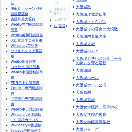
ト)
話
大阪城趾
場面別・シーン別英
お(タイ
文字)
語表現辞典
大坂城攻城法伝承
斎藤和英大辞典
お(数字)
大阪城さくらバス
Weblio専門用語対訳
お(記号)
大阪城での官吏の大憤激
辞書
Weblio英和対訳辞書
大坂城内奥殿の場
人口統計学英英辞書
大坂城入城
Wiktionary英語版
ウィキペディア英語
大坂城の人々
版
大阪場万博記念公園『平和
Weblio例文辞書
の鐘』を守る活動
白水社 中国語辞典
大阪城編
Weblio中国語翻訳辞
書
大阪城ホール
EDR日中対訳辞書
大阪城ホール公演
日中中日専門用語辞
大阪条約
典
中英英中専門用語辞
大阪城落城
典
大阪女学院第二高等学校
Weblio中日対訳辞書
大阪女学院の教育
Wiktionary日本語版
（中国語カテゴリ）
大阪女学館高等学校
Wiktionary中国語版
大阪ジョーズ
Tatoeba中国語例文