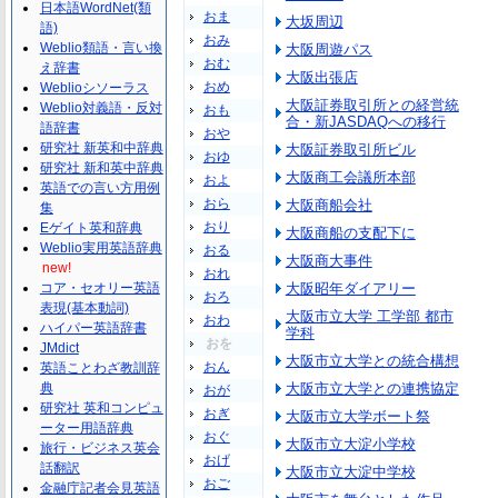
日本語WordNet(類
おま
大坂周辺
語)
おみ
Weblio類語・言い換
大阪周遊パス
おむ
え辞書
大阪出張店
おめ
Weblioシソーラス
大阪証券取引所との経営統
Weblio対義語・反対
おも
合・新JASDAQへの移行
語辞書
おや
研究社 新英和中辞典
大阪証券取引所ビル
おゆ
研究社 新和英中辞典
大阪商工会議所本部
およ
英語での言い方用例
おら
大阪商船会社
集
おり
Eゲイト英和辞典
大阪商船の支配下に
Weblio実用英語辞典
おる
大阪商大事件
new!
おれ
コア・セオリー英語
大阪昭年ダイアリー
おろ
表現(基本動詞)
大阪市立大学 工学部 都市
おわ
ハイパー英語辞書
学科
おを
JMdict
大阪市立大学との統合構想
おん
英語ことわざ教訓辞
典
大阪市立大学との連携協定
おが
研究社 英和コンピュ
おぎ
大阪市立大学ボート祭
ーター用語辞典
おぐ
大阪市立大淀小学校
旅行・ビジネス英会
おげ
話翻訳
大阪市立大淀中学校
おご
金融庁記者会見英語