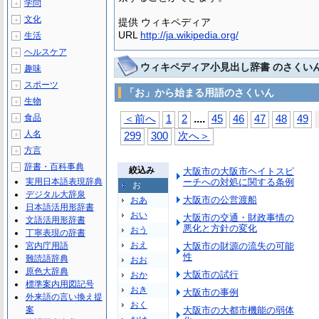
学問
＋
文化
＋
提供 ウィキペディア
URL
http://ja.wikipedia.org/
生活
＋
ヘルスケア
＋
ウィキペディア小見出し辞書 のさくい
趣味
＋
スポーツ
＋
「お」から始まる用語のさくいん
生物
＋
...
.
食品
＜前へ
1
2
45
46
47
48
49
＋
人名
＋
299
300
次へ＞
方言
＋
辞書・百科事典
－
絞込み
大阪市の大阪市ヘイトスピ
実用日本語表現辞典
ーチへの対処に関する条例
お
デジタル大辞泉
大阪市の公営渡船
おあ
日本語活用形辞書
おい
大阪市の交通・財政事情の
文語活用形辞書
悪化と方針の変化
おう
丁寧表現の辞書
おえ
宮内庁用語
大阪市の財源の流失の可能
性
難読語辞典
おお
原色大辞典
大阪市の試行
おか
標準案内用図記号
おき
大阪市の事例
外来語の言い換え提
おく
案
大阪市の大都市機能の弱体