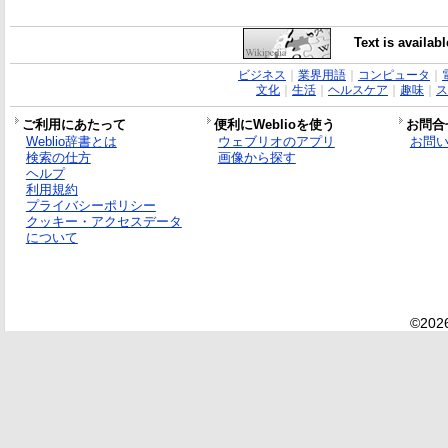
Text is availab
ビジネス
｜
業界用語
｜
コンピュータ
｜
文化
｜
生活
｜
ヘルスケア
｜
趣味
｜
ス
ご利用にあたって
便利にWeblioを使う
お問合
Weblio辞書とは
ウェブリオのアプリ
お問
検索の仕方
画像から探す
ヘルプ
利用規約
プライバシーポリシー
クッキー・アクセスデータ
について
©2026