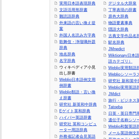
実用日本語表現辞典
デジタル大辞泉
文語活用形辞書
丁寧表現の辞書
難読語辞典
原色大辞典
外来語の言い換え提
物語要素事典
案
隠語大辞典
外国人名読み方字典
古典文学作品名
歌舞伎・浄瑠璃外題
駅名辞典
辞典
JMnedict
地名辞典
Wiktionary日
名字辞典
語カテゴリ）
ウィキペディア小見
Weblio実用類語
出し辞書
Weblioシソーラ
Weblio日本語例文用
研究社 新和英中
例辞書
Weblio実用英語
Weblio類語・言い換
JMdict
え辞書
旅行・ビジネス
研究社 新英和中辞典
Tatoeba
Eゲイト英和辞典
日英・英日専門
ハイパー英語辞書
遺伝子名称シソ
研究社 英和コンピュ
Weblio和製英語
ーター用語辞典
メール英語例文
外務省記者会見英語