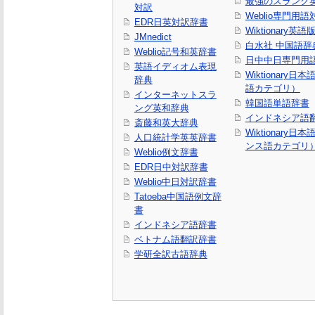
最強のスラング
対訳
Weblio専門用
EDR日英対訳辞書
Wiktionary英語
JMnedict
白水社 中国語辞
Weblio記号和英辞書
日中中日専門用
英語イディオム表現
Wiktionary日
辞典
語カテゴリ）
インターネットスラ
韓国語単語辞書
ング英和辞典
インドネシア語
斎藤和英大辞典
Wiktionary日
人口統計学英英辞書
ンス語カテゴリ
Weblio例文辞書
EDR日中対訳辞書
Weblio中日対訳辞書
Tatoeba中国語例文辞
書
インドネシア語辞書
ベトナム語翻訳辞書
学研全訳古語辞典