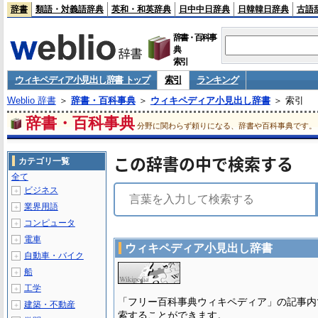
辞書
類語・対義語辞典
英和・和英辞典
日中中日辞典
日韓韓日辞典
古語
辞書・百科事
典
索引
ウィキペディア小見出し辞書 トップ
索引
ランキング
Weblio 辞書
＞
辞書・百科事典
＞
ウィキペディア小見出し辞書
＞ 索引
辞書・百科事典
分野に関わらず頼りになる、辞書や百科事典です。
この辞書の中で検索する
カテゴリ一覧
全て
ビジネス
＋
業界用語
＋
コンピュータ
＋
電車
＋
ウィキペディア小見出し辞書
自動車・バイク
＋
船
＋
工学
＋
「フリー百科事典ウィキペディア」の記事内
建築・不動産
＋
索することができます。