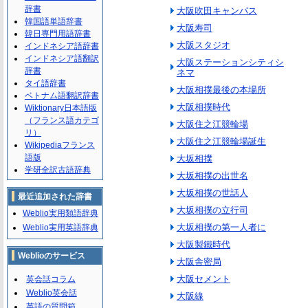
辞書
大阪吹田キャンパス
韓国語単語辞書
大阪寿司
韓日専門用語辞書
大阪スタジオ
インドネシア語辞書
インドネシア語翻訳
大阪ステーションシティシ
辞書
ネマ
タイ語辞書
大阪相撲最後の本場所
ベトナム語翻訳辞書
大阪相撲時代
Wiktionary日本語版
（フランス語カテゴ
大阪住之江競輪場
リ）
大阪住之江競輪場誕生
Wikipediaフランス
語版
大坂相撲
学研全訳古語辞典
大坂相撲の出世名
大坂相撲の世話人
最近追加された辞書
大坂相撲の立行司
Weblio実用類語辞典
大坂相撲の第一人者に
Weblio実用英語辞典
大阪製鐵時代
Weblioのサービス
大阪舎密局
大阪セメント
英会話コラム
Weblio英会話
大阪線
英語の質問箱