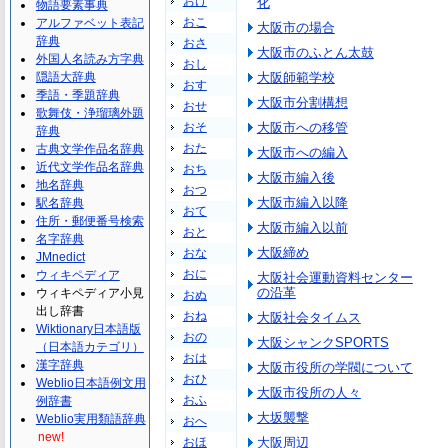
おけ
化
物語要素事典
おこ
アルファベット表記
大阪市の場合
辞典
おさ
大阪市のふとん太鼓
外国人名読み方字典
おし
隠語大辞典
大阪師範学校
おす
季語・季題辞典
大阪市分割構想
おせ
歌舞伎・浄瑠璃外題
おそ
大阪市への移管
辞典
おた
古典文学作品名辞典
大阪市への編入
近代文学作品名辞典
おち
大阪市編入後
地名辞典
おつ
大阪市編入以降
駅名辞典
おて
住所・郵便番号検索
大阪市編入以前
おと
名字辞典
大阪締め
おな
JMnedict
おに
ウィキペディア
大阪社会運動資料センター
の沿革
ウィキペディア小見
おぬ
出し辞書
おね
大阪社会タイムス
Wiktionary日本語版
おの
大阪シャンクSPORTS
（日本語カテゴリ）
おは
漢字辞典
大阪市役所の学閥について
おひ
Weblio日本語例文用
大阪市役所の人々
おふ
例辞書
大坂襲撃
Weblio実用類語辞典
おへ
new!
おほ
大阪周辺