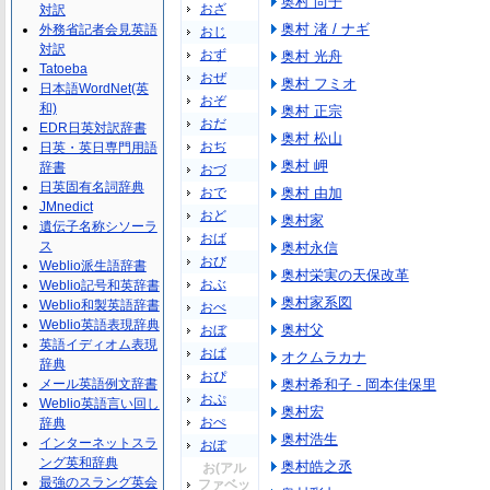
奥村 尚子
おざ
対訳
奥村 渚 / ナギ
外務省記者会見英語
おじ
対訳
おず
奥村 光舟
Tatoeba
おぜ
奥村 フミオ
日本語WordNet(英
おぞ
和)
奥村 正宗
おだ
EDR日英対訳辞書
奥村 松山
おぢ
日英・英日専門用語
奥村 岬
辞書
おづ
日英固有名詞辞典
おで
奥村 由加
JMnedict
おど
奥村家
遺伝子名称シソーラ
おば
ス
奥村永信
おび
Weblio派生語辞書
奥村栄実の天保改革
おぶ
Weblio記号和英辞書
奥村家系図
Weblio和製英語辞書
おべ
Weblio英語表現辞典
奥村父
おぼ
英語イディオム表現
おぱ
オクムラカナ
辞典
おぴ
メール英語例文辞書
奥村希和子 - 岡本佳保里
おぷ
Weblio英語言い回し
奥村宏
おぺ
辞典
奥村浩生
インターネットスラ
おぽ
ング英和辞典
奥村皓之丞
お(アル
最強のスラング英会
ファベッ