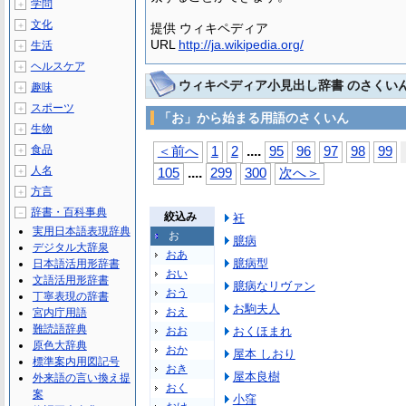
学問
＋
文化
＋
提供 ウィキペディア
URL
http://ja.wikipedia.org/
生活
＋
ヘルスケア
＋
ウィキペディア小見出し辞書 のさくい
趣味
＋
スポーツ
＋
「お」から始まる用語のさくいん
生物
＋
...
.
食品
＜前へ
1
2
95
96
97
98
99
＋
人名
...
.
＋
105
299
300
次へ＞
方言
＋
辞書・百科事典
－
絞込み
衽
実用日本語表現辞典
お
臆病
デジタル大辞泉
おあ
臆病型
日本語活用形辞書
おい
文語活用形辞書
臆病なリヴァン
おう
丁寧表現の辞書
お駒夫人
おえ
宮内庁用語
難読語辞典
おお
おくほまれ
原色大辞典
おか
屋本 しおり
標準案内用図記号
おき
屋本良樹
外来語の言い換え提
おく
案
小窪