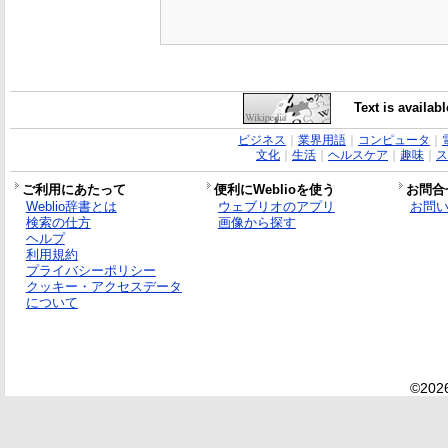
Text is availab
ビジネス
｜
業界用語
｜
コンピュータ
｜
文化
｜
生活
｜
ヘルスケア
｜
趣味
｜
ス
ご利用にあたって
便利にWeblioを使う
お問合
Weblio辞書とは
ウェブリオのアプリ
お問
検索の仕方
画像から探す
ヘルプ
利用規約
プライバシーポリシー
クッキー・アクセスデータ
について
©2026