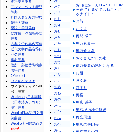
おけ
物語要素事典
お口ぽかーん! LAST TOUR
おこ
アルファベット表記
〜寝ても覚めてもねごとじ
辞典
おさ
ゃナイト〜
外国人名読み方字典
おし
お熊
隠語大辞典
おす
季語・季題辞典
おくま
おせ
歌舞伎・浄瑠璃外題
奥間 爛子
おそ
辞典
奥万倉新一
おた
古典文学作品名辞典
近代文学作品名辞典
おち
奥万倉大斗
地名辞典
おつ
おくまんだしの水
駅名辞典
おて
住所・郵便番号検索
億万長者の汽船になる
おと
名字辞典
お組
おな
JMnedict
おくみ
おに
ウィキペディア
ウィキペディア小見
おぬ
衽下り
出し辞書
おね
奥宮
Wiktionary日本語版
おの
（日本語カテゴリ）
奥宮 道子
おは
漢字辞典
奥宮境内地の経緯
おひ
Weblio日本語例文用
奥宮周辺
おふ
例辞書
Weblio実用類語辞典
おへ
奥宮の朱印等
new!
おほ
奥宮正武の評