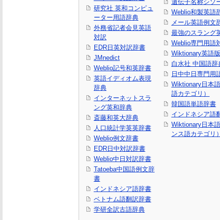
遺伝子名称シソ
研究社 英和コンピュ
Weblio和製英語
ーター用語辞典
メール英語例文
外務省記者会見英語
最強のスラング
対訳
Weblio専門用
EDR日英対訳辞書
Wiktionary英語
JMnedict
白水社 中国語辞
Weblio記号和英辞書
日中中日専門用
英語イディオム表現
Wiktionary日
辞典
語カテゴリ）
インターネットスラ
韓国語単語辞書
ング英和辞典
インドネシア語
斎藤和英大辞典
Wiktionary日
人口統計学英英辞書
ンス語カテゴリ
Weblio例文辞書
EDR日中対訳辞書
Weblio中日対訳辞書
Tatoeba中国語例文辞
書
インドネシア語辞書
ベトナム語翻訳辞書
学研全訳古語辞典