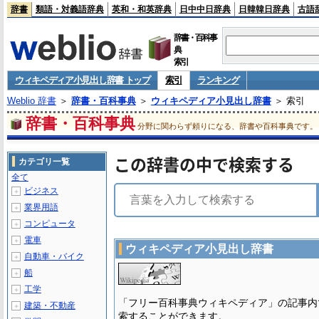
辞書
類語・対義語辞典
英和・和英辞典
日中中日辞典
日韓韓日辞典
古語
辞書・百科事
典
索引
ウィキペディア小見出し辞書 トップ
索引
ランキング
Weblio 辞書
＞
辞書・百科事典
＞
ウィキペディア小見出し辞書
＞ 索引
辞書・百科事典
分野に関わらず頼りになる、辞書や百科事典です。
この辞書の中で検索する
カテゴリ一覧
全て
ビジネス
＋
業界用語
＋
コンピュータ
＋
電車
＋
ウィキペディア小見出し辞書
自動車・バイク
＋
船
＋
工学
＋
「フリー百科事典ウィキペディア」の記事内
建築・不動産
＋
索することができます。