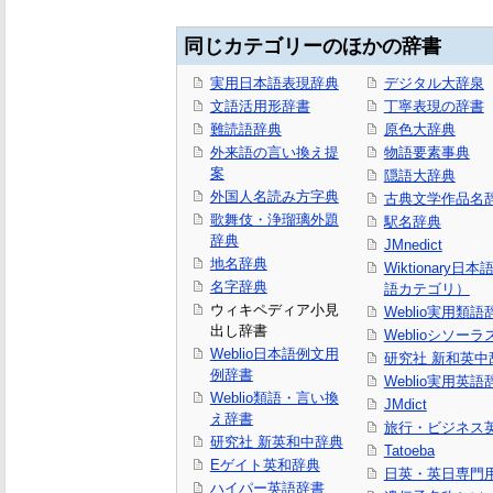
同じカテゴリーのほかの辞書
実用日本語表現辞典
デジタル大辞泉
文語活用形辞書
丁寧表現の辞書
難読語辞典
原色大辞典
外来語の言い換え提
物語要素事典
案
隠語大辞典
外国人名読み方字典
古典文学作品名
歌舞伎・浄瑠璃外題
駅名辞典
辞典
JMnedict
地名辞典
Wiktionary日
名字辞典
語カテゴリ）
ウィキペディア小見
Weblio実用類語
出し辞書
Weblioシソーラ
Weblio日本語例文用
研究社 新和英中
例辞書
Weblio実用英語
Weblio類語・言い換
JMdict
え辞書
旅行・ビジネス
研究社 新英和中辞典
Tatoeba
Eゲイト英和辞典
日英・英日専門
ハイパー英語辞書