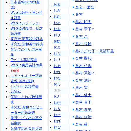
日本語WordNet(類
おま
奥宮・里宮
語)
おみ
Weblio類語・言い換
奥村
おむ
え辞書
奥村 昭夫
おめ
Weblioシソーラス
Weblio対義語・反対
おも
奥村 章子♀
語辞書
おや
奥村 恵
研究社 新英和中辞典
おゆ
奥村 栄輇
研究社 新和英中辞典
およ
英語での言い方用例
奥村 かな子 - 滝裕可里
おら
集
奥村 煕殷
おり
Eゲイト英和辞典
Weblio実用英語辞典
奥村 弘規
おる
new!
おれ
奥村 憲治♂
コア・セオリー英語
おろ
奥村 源造
表現(基本動詞)
おわ
ハイパー英語辞書
奥村 宏
おを
JMdict
奥村 健士
おん
英語ことわざ教訓辞
典
奥村 貞子
おが
研究社 英和コンピュ
おぎ
奥村 淳平
ーター用語辞典
おぐ
奥村 知治
旅行・ビジネス英会
おげ
話翻訳
奥村 椿
おご
金融庁記者会見英語