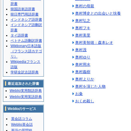
辞書
奥村の母親
韓国語単語辞書
奥村博史との出会いと扶養
韓日専門用語辞書
インドネシア語辞書
奥村弘之
インドネシア語翻訳
奥村フキ
辞書
奥村美里
タイ語辞書
ベトナム語翻訳辞書
奥村美智雄：森本レオ
Wiktionary日本語版
奥村茂
（フランス語カテゴ
リ）
奥村ゆり
Wikipediaフランス
奥村用水
語版
奥村義樹
学研全訳古語辞典
奥村よりか
最近追加された辞書
奥村を演じた人物
Weblio実用類語辞典
お粂
Weblio実用英語辞典
おくめ殺し
Weblioのサービス
英会話コラム
Weblio英会話
英語の質問箱