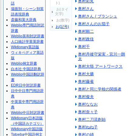
奥村彩丸
ト)
話
奥村さん
場面別・シーン別英
お(タイ
文字)
語表現辞典
奥村さん / ブランシュ
斎藤和英大辞典
お(数字)
奥村さんのお茄子
Weblio専門用語対訳
お(記号)
辞書
奥村順二
Weblio英和対訳辞書
奥村政佳
人口統計学英英辞書
奥村千
Wiktionary英語版
ウィキペディア英語
奥村丹後守栄実 - 宮川一朗
版
太
Weblio例文辞書
奥村大悟 アートワークス
白水社 中国語辞典
奥村大膳
Weblio中国語翻訳辞
書
奥村藤雀
EDR日中対訳辞書
奥村と同じ学校の関係者
日中中日専門用語辞
典
奥村俊夫
中英英中専門用語辞
奥村ななお
典
奥村奈々子
Weblio中日対訳辞書
Wiktionary日本語版
奥村二刀流創始
（中国語カテゴリ）
奥村ねね子
Wiktionary中国語版
Tatoeba中国語例文
奥村の姉