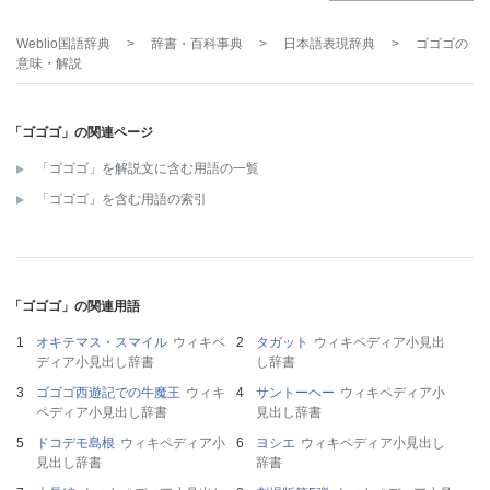
Weblio国語辞典
>
辞書・百科事典
>
日本語表現辞典
>
ゴゴゴ
の
意味・解説
「ゴゴゴ」の関連ページ
「ゴゴゴ」を解説文に含む用語の一覧
「ゴゴゴ」を含む用語の索引
「ゴゴゴ」の関連用語
オキテマス・スマイル
ウィキペ
タガット
ウィキペディア小見出
ディア小見出し辞書
し辞書
ゴゴゴ西遊記での牛魔王
ウィキ
サントーヘー
ウィキペディア小
ペディア小見出し辞書
見出し辞書
ドコデモ島根
ウィキペディア小
ヨシエ
ウィキペディア小見出し
見出し辞書
辞書