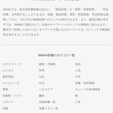
Weblioでは、統合型辞書検索のほかに、「類語辞典」や「英和・和英辞典」、「手話
辞典」を利用することができます。辞書、類語辞典、英和・和英辞典、手話辞典は連
動しており、それぞれの検索結果へのリンクが表示されます。また、解説記事の本文
中では、Weblioに登録されている他のキーワードへのリンクが自動的に貼られます。
解説文で登場した分からないキーワードや気になるキーワードは、1クリックで検索結
果を表示することができます。
Weblio辞書のカテゴリ一覧
カテゴリトップ
建物・不動産
食品
ビジネス
学問
人名
業界用語
文化
方言
コンピュータ
生活
辞書・百科事典
電車
ヘルスケア
タレント出身地検索
自動車・バイク
趣味
船
スポーツ
登録辞書一覧
工学
生物
金融コラム一覧