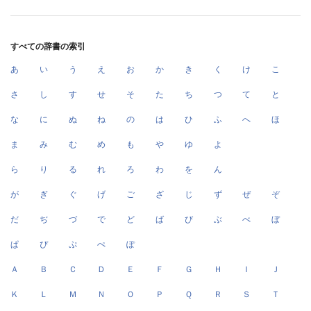
すべての辞書の索引
あ
い
う
え
お
か
き
く
け
こ
さ
し
す
せ
そ
た
ち
つ
て
と
な
に
ぬ
ね
の
は
ひ
ふ
へ
ほ
ま
み
む
め
も
や
ゆ
よ
ら
り
る
れ
ろ
わ
を
ん
が
ぎ
ぐ
げ
ご
ざ
じ
ず
ぜ
ぞ
だ
ぢ
づ
で
ど
ば
び
ぶ
べ
ぼ
ぱ
ぴ
ぷ
ぺ
ぽ
Ａ
Ｂ
Ｃ
Ｄ
Ｅ
Ｆ
Ｇ
Ｈ
Ｉ
Ｊ
Ｋ
Ｌ
Ｍ
Ｎ
Ｏ
Ｐ
Ｑ
Ｒ
Ｓ
Ｔ