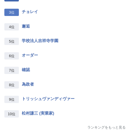
チョレイ
3位
邂逅
4位
学校法人吉祥寺学園
5位
オーダー
6位
確認
7位
為政者
8位
トリッシュヴァンディヴァー
9位
松村謙三 (実業家)
10位
ランキングをもっと見る