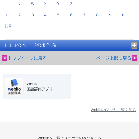
Ｕ
Ｖ
Ｗ
Ｘ
Ｙ
Ｚ
１
２
３
４
５
６
７
８
９
０
記号
ゴゴゴのページの著作権
トップページに戻る
ページ上部に戻る
Weblio
国語辞典アプリ
Weblioのアプリ一覧を見る
Weblioをご覧のユーザーのみなさまへ