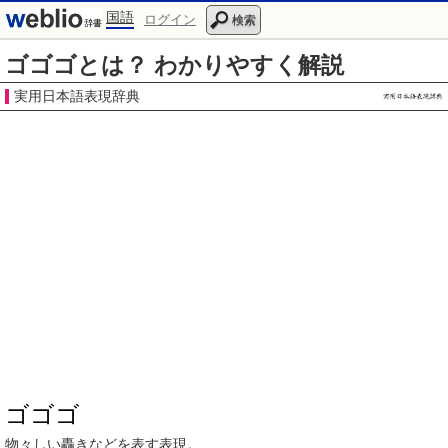
国語
ログイン
検索
ゴゴゴとは？ わかりやすく解説
実用日本語表現辞典
ゴゴゴ
物々しい
轟き
などを表す
表現
。