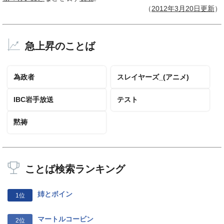
（
2012年3月
20日
更新
）
急上昇のことば
為政者
スレイヤーズ_(アニメ)
IBC岩手放送
テスト
黙祷
ことば検索ランキング
姉とボイン
1位
マートルコービン
2位