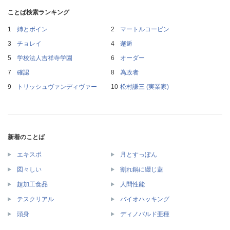
ことば検索ランキング
姉とボイン
マートルコービン
チョレイ
邂逅
学校法人吉祥寺学園
オーダー
確認
為政者
トリッシュヴァンディヴァー
松村謙三 (実業家)
新着のことば
エキスポ
月とすっぽん
図々しい
割れ鍋に綴じ蓋
超加工食品
人間性能
テスクリアル
バイオハッキング
頭身
ディノバルド亜種