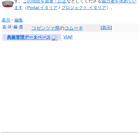
す。
この項目を加筆・訂正
などしてくださる
協力者を求めてい
ます
（
Portal:イタリア
/
プロジェクト:イタリア
）。
表示
編集
表
話
編
歴
[
表示
]
コゼンツァ県
の
コムーネ
VIAF
典拠管理データベース