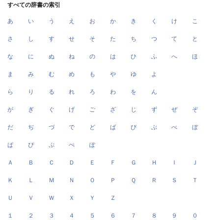
すべての辞書の索引
あ
い
う
え
お
か
き
く
け
こ
さ
し
す
せ
そ
た
ち
つ
て
と
な
に
ぬ
ね
の
は
ひ
ふ
へ
ほ
ま
み
む
め
も
や
ゆ
よ
ら
り
る
れ
ろ
わ
を
ん
が
ぎ
ぐ
げ
ご
ざ
じ
ず
ぜ
ぞ
だ
ぢ
づ
で
ど
ば
び
ぶ
べ
ぼ
ぱ
ぴ
ぷ
ぺ
ぽ
Ａ
Ｂ
Ｃ
Ｄ
Ｅ
Ｆ
Ｇ
Ｈ
Ｉ
Ｊ
Ｋ
Ｌ
Ｍ
Ｎ
Ｏ
Ｐ
Ｑ
Ｒ
Ｓ
Ｔ
Ｕ
Ｖ
Ｗ
Ｘ
Ｙ
Ｚ
１
２
３
４
５
６
７
８
９
０