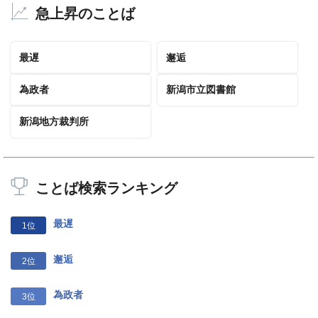
急上昇のことば
最遅
邂逅
為政者
新潟市立図書館
新潟地方裁判所
ことば検索ランキング
最遅
1位
邂逅
2位
為政者
3位