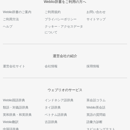
Weblio辞書をご利用の方へ
Weblio辞書のご案内
ご利用規約
お問い合わせ
ご利用方法
プライバシーポリシー
サイトマップ
ヘルプ
クッキー・アクセスデータ
について
運営会社の紹介
運営会社サイト
会社情報
採用情報
ウェブリオのサービス
Weblio国語辞典
インドネシア語辞典
英会話コラム
類語・対義語辞典
タイ語辞典
Weblio英会話
英和辞典・和英辞典
ベトナム語辞典
英語の質問箱
Weblio翻訳
古語辞典
語彙力診断
中国語辞典
スピーキングテスト