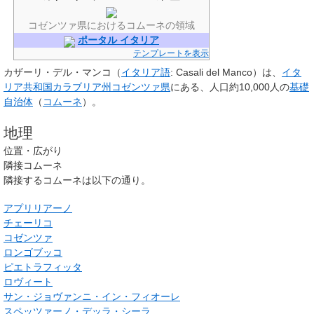
コゼンツァ県におけるコムーネの領域
ポータル イタリア
テンプレートを表示
カザーリ・デル・マンコ
（
イタリア語
:
Casali del Manco
）は、
イタ
リア共和国
カラブリア州
コゼンツァ県
にある、人口約10,000人の
基礎
自治体
（
コムーネ
）。
地理
位置・広がり
隣接コムーネ
隣接するコムーネは以下の通り。
アプリリアーノ
チェーリコ
コゼンツァ
ロンゴブッコ
ピエトラフィッタ
ロヴィート
サン・ジョヴァンニ・イン・フィオーレ
スペッツァーノ・デッラ・シーラ