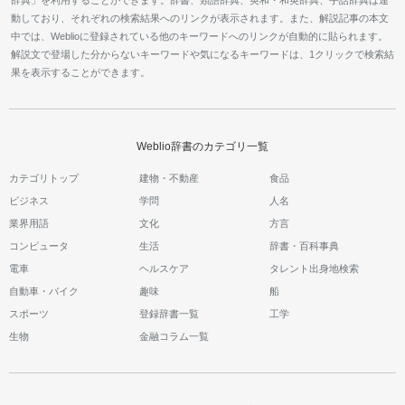
辞典」を利用することができます。辞書、類語辞典、英和・和英辞典、手話辞典は連
動しており、それぞれの検索結果へのリンクが表示されます。また、解説記事の本文
中では、Weblioに登録されている他のキーワードへのリンクが自動的に貼られます。
解説文で登場した分からないキーワードや気になるキーワードは、1クリックで検索結
果を表示することができます。
Weblio辞書のカテゴリ一覧
カテゴリトップ
建物・不動産
食品
ビジネス
学問
人名
業界用語
文化
方言
コンピュータ
生活
辞書・百科事典
電車
ヘルスケア
タレント出身地検索
自動車・バイク
趣味
船
スポーツ
登録辞書一覧
工学
生物
金融コラム一覧