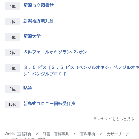
新潟市立図書館
4位
新潟地方裁判所
5位
新潟大学
6位
５β‐フェニルオキソラン‐２‐オン
7位
３，５‐ビス［３，５‐ビス（ベンジルオキシ）ベンジルオ
8位
シ］ベンジルブロミド
黙祷
9位
新島式コロニー回転受け身
10位
ランキングをもっと見る
Weblio国語辞典
>
辞書・百科事典
>
百科事典
>
カザーリ・デ