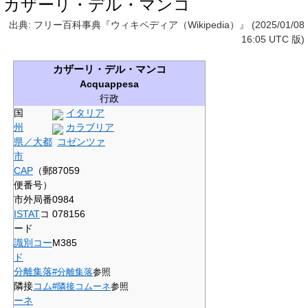
カザーリ・デル・マンコ
出典: フリー百科事典『ウィキペディア（Wikipedia）』 (2025/01/08
16:05 UTC 版)
カザーリ・デル・マンコ
Acquappesa
行政
国
イタリア
州
カラブリア
県／大都
コゼンツァ
市
CAP
（郵
87059
便番号）
市外局番
0984
ISTAT
コ
078156
ード
識別コー
M385
ド
分離集落
#分離集落
参照
隣接
コム
#隣接コムーネ
参照
ーネ