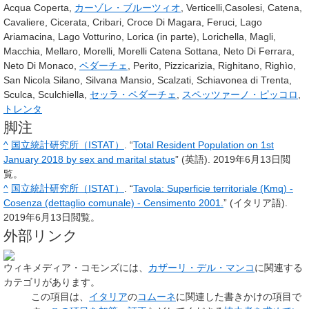
Acqua Coperta,
カーゾレ・ブルーツィオ
, Verticelli,Casolesi, Catena,
Cavaliere, Cicerata, Cribari, Croce Di Magara, Feruci, Lago
Ariamacina, Lago Votturino, Lorica (in parte), Lorichella, Magli,
Macchia, Mellaro, Morelli, Morelli Catena Sottana, Neto Di Ferrara,
Neto Di Monaco,
ペダーチェ
, Perito, Pizzicarizia, Righitano, Righìo,
San Nicola Silano, Silvana Mansio, Scalzati, Schiavonea di Trenta,
Sculca, Sculchiella,
セッラ・ペダーチェ
,
スペッツァーノ・ピッコロ
,
トレンタ
脚注
^
国立統計研究所（ISTAT）
. “
Total Resident Population on 1st
January 2018 by sex and marital status
” (英語).
2019年6月13日
閲
覧。
^
国立統計研究所（ISTAT）
. “
Tavola: Superficie territoriale (Kmq) -
Cosenza (dettaglio comunale) - Censimento 2001.
” (イタリア語).
2019年6月13日
閲覧。
外部リンク
ウィキメディア・コモンズには、
カザーリ・デル・マンコ
に関連する
カテゴリがあります。
この項目は、
イタリア
の
コムーネ
に関連した
書きかけの項目
で