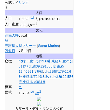
公式サイ
リンク
ト
人口
人口
[
1
]
10,025
人
(2018-01-01)
人口密度
2
59.8 人/km
文化
住民の呼
casalini
称
守護聖人
聖マリーナ
(
Santa Marina
)
祝祭日
7月17日
地理
座標
北緯39度17分29.6秒
東経16度24分
31秒
/
北緯39.291556度 東経
16.40861度
座標
:
北緯39度17分29.6
秒
東経16度24分31秒
/
北緯39.291556
度 東経16.40861度
標高
m
面積
[
2
]
2
167.64
km
カザーリ・デル・マンコの位置