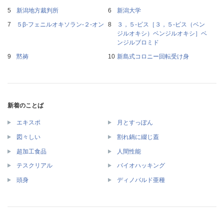
新潟地方裁判所
新潟大学
５β‐フェニルオキソラン‐２‐オン
３，５‐ビス［３，５‐ビス（ベン
ジルオキシ）ベンジルオキシ］ベ
ンジルブロミド
黙祷
新島式コロニー回転受け身
新着のことば
エキスポ
月とすっぽん
図々しい
割れ鍋に綴じ蓋
超加工食品
人間性能
テスクリアル
バイオハッキング
頭身
ディノバルド亜種