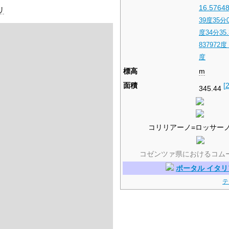
16.5764
リ
39度35分0
度34分35
837972度
度
標高
m
面積
[
345.44
コリリアーノ=ロッサー
コゼンツァ県におけるコム
ポータル イタリ
テ