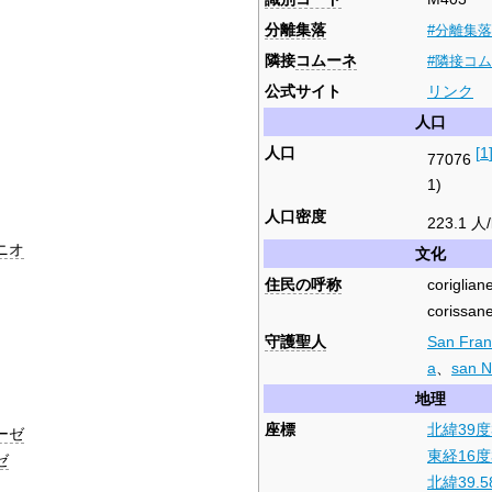
分離集落
#分離集落
隣接
コムーネ
#隣接コ
公式サイト
リンク
人口
人口
[
1
77076
1)
人口密度
223.1 人
ニオ
文化
住民の呼称
coriglian
corissane
守護聖人
San Fran
a
、
san N
地理
座標
北緯39度
ーゼ
東経16度
ゼ
北緯39.5