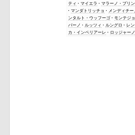
ティ
マイエラ
マラーノ・プリ
マンダトリッチョ
メンディチー
ンタルト・ウッフーゴ
モンテジ
パーノ
ルッツィ
ルングロ
レン
カ・インペリアーレ
ロッジャー