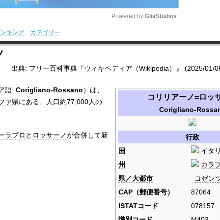
Powered by 
GliaStudios
ランキング
カテゴリー
M
ノ
u
出典: フリー百科事典『ウィキペディア（Wikipedia）』 (2025/01/08 1
t
e
ア語
:
Corigliano-Rossano
）は、
コリリアーノ=ロッ
ツァ県
にある、人口約77,000人の
Corigliano-Rossa
ーラブロ
と
ロッサーノ
が合併して新
行政
国
イタ
州
カラ
県／大都市
コゼン
CAP
（郵便番号）
87064
ISTAT
コード
078157
識別コード
M403