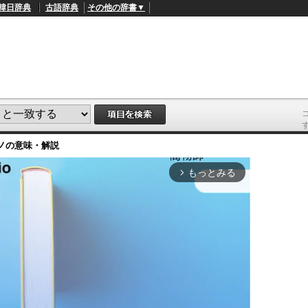
韓日辞典
古語辞典
その他の辞書▼
ノ
の意味・解説
もっとみる
arrow_forward_ios