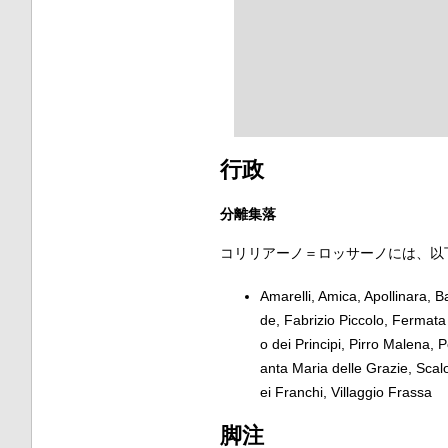
行政
分離集落
コリリアーノ＝ロッサーノには、以
Amarelli, Amica, Apollinara, 
de, Fabrizio Piccolo, Fermat
o dei Principi, Pirro Malena, 
anta Maria delle Grazie, Scalo
ei Franchi, Villaggio Frassa
脚注