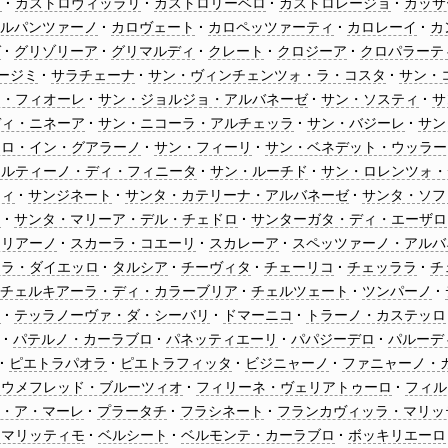
ノ
カストロヴィッラリ
カストロリーベロ
カストロレージョ
カッサ
カルパンツァーノ
カロヴェート
カロペッツァーティ
カロレーイ
カ
ゼ
グリゾリーア
グリマルディ
クレート
クロジーア
クロパラーテ
ージミ
サラチェーナ
サン・ヴィンチェンツォ・ラ・コスタ
サン・
ン・フィオーレ
サン・ジョルジョ・アルバネーゼ
サン・ソスティ
サ
ディ・ニネーア
サン・ニコーラ・アルチェッラ
サン・バジーレ
サン
トロ・イン・グアラーノ
サン・フィーリ
サン・ベネデット・ウッラー
マルティーノ・ディ・フィニータ
サン・ルーチド
サン・ロレンツォ・
ツィ
サンジネート
サンタ・カテリーナ・アルバネーゼ
サンタ・ソフ
オ
サンタ・マリーア・デル・チェドロ
サンターガタ・ディ・エーザロ
シリアーノ
スカーラ・コエーリ
スカレーア
スペッツァーノ・アルバ
ッラ・ダイエッロ
タルシア
チーヴィタ
チェーリコ
チェッララ
チ
チェルキアーラ・ディ・カラーブリア
チェルツェート
ツンパーノ
ア
テッラノーヴァ・ダ・シーバリ
ドマーニコ
トラーノ・カステッロ
ラ
パテルノ・カーラブロ
パネッティエーリ
パパジーデロ
パルーデ
ピエトラパオラ
ピエトラフィッタ
ビジニャーノ
ファニャーノ・
ィウメフレッド・ブルーツィオ
フィリーネ・ヴェリアトゥーロ
フィル
ア・ア・マーレ
プラータチ
フラシネート
フランカヴィッラ・マリッ
・マリッティモ
ベルシート
ベルモンテ・カーラブロ
ボッキリエーロ