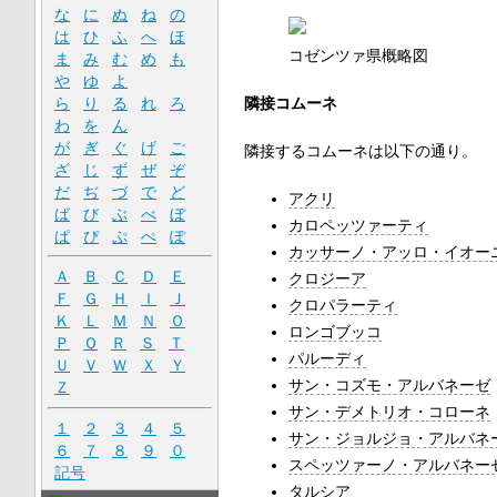
な
に
ぬ
ね
の
は
ひ
ふ
へ
ほ
コゼンツァ県概略図
ま
み
む
め
も
や
ゆ
よ
隣接コムーネ
ら
り
る
れ
ろ
わ
を
ん
が
ぎ
ぐ
げ
ご
隣接するコムーネは以下の通り。
ざ
じ
ず
ぜ
ぞ
だ
ぢ
づ
で
ど
アクリ
ば
び
ぶ
べ
ぼ
カロペッツァーティ
ぱ
ぴ
ぷ
ぺ
ぽ
カッサーノ・アッロ・イオー
Ａ
Ｂ
Ｃ
Ｄ
Ｅ
クロジーア
Ｆ
Ｇ
Ｈ
Ｉ
Ｊ
クロパラーティ
Ｋ
Ｌ
Ｍ
Ｎ
Ｏ
ロンゴブッコ
Ｐ
Ｑ
Ｒ
Ｓ
Ｔ
パルーディ
Ｕ
Ｖ
Ｗ
Ｘ
Ｙ
サン・コズモ・アルバネーゼ
Ｚ
サン・デメトリオ・コローネ
１
２
３
４
５
サン・ジョルジョ・アルバネ
６
７
８
９
０
スペッツァーノ・アルバネー
記号
タルシア