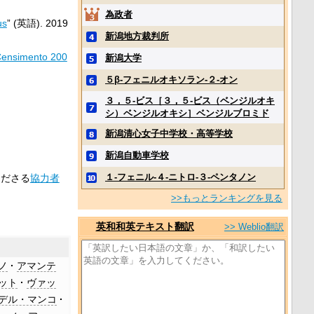
為政者
us
” (英語).
2019
新潟地方裁判所
 Censimento 200
新潟大学
５β‐フェニルオキソラン‐２‐オン
３，５‐ビス［３，５‐ビス（ベンジルオキ
シ）ベンジルオキシ］ベンジルブロミド
新潟清心女子中学校・高等学校
新潟自動車学校
１‐フェニル‐４‐ニトロ‐３‐ペンタノン
くださる
協力者
>>もっとランキングを見る
英和和英テキスト翻訳
>> Weblio翻訳
ノ
アマンテ
ット
ヴァッ
デル・マンコ