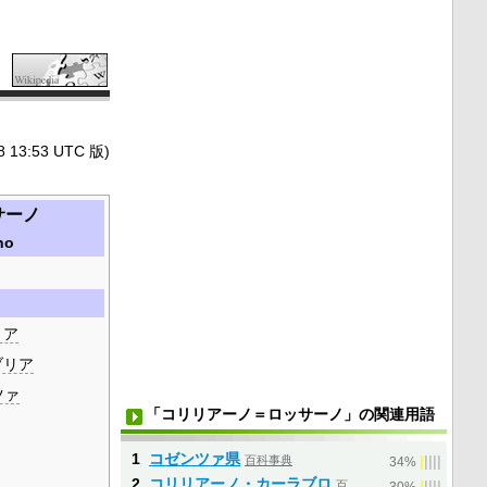
3:53 UTC 版)
サーノ
no
リア
ブリア
ツァ
「コリリアーノ＝ロッサーノ」の関連用語
1
コゼンツァ県
百科事典
|
|
|
|
|
34%
2
コリリアーノ・カーラブロ
百
|
|
|
|
|