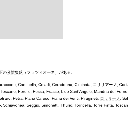
下の
分離集落
（フラツィオーネ）がある。
Baraccone, Cantinella, Celadi, Ceradonna, Ciminata,
コリリアーノ
, Cost
a Toscano, Forello, Fossa, Frasso, Lido Sant’Angelo, Mandria del For
Petraro, Petra, Piana Caruso, Piana dei Venti, Piragineti,
ロッサーノ
, Sa
, Schiavonea, Seggio, Simonetti, Thurio, Torricella, Torre Pinta, Toscan