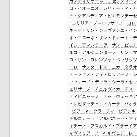
カスティリオーネ・コゼンティー
ロ・イオーニオ
カリアーティ
ナ
グアルディア・ピエモンテー
コリリアーノ＝ロッサーノ
コロ
ネーゼ
サン・ジョヴァンニ・イ
オ・コローネ
サン・ドナート・
イン・アマンテーア
サン・ピエ
ルコ・アルジェンターノ
サン・
ロ
サン・ロレンツォ・ベッリッ
ーロ
サンタ・ドメーニカ・タラ
テーファノ・ディ・ロリアーノ
ッツァーノ・デッラ・シーラ
セ
ェリザーノ
チェルヴィカーティ
ディピニャーノ
テッラヴェッキ
トレビザッチェ
ノカーラ
パオ
ピアーネ・クラーティ
ビアンキ
ァルコナーラ・アルバネーゼ
フ
ィチーノ
フスカルド
プラーイ
ィヴィリアーノ
ベルヴェデーレ