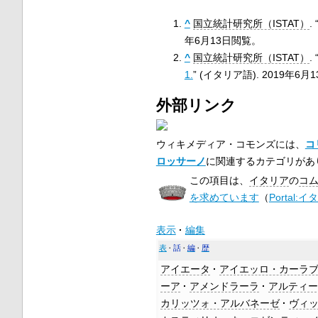
^
国立統計研究所（ISTAT）
. 
年6月13日
閲覧。
^
国立統計研究所（ISTAT）
. 
1.
” (イタリア語).
2019年6月1
外部リンク
ウィキメディア・コモンズには、
コ
ロッサーノ
に関連するカテゴリがあ
この項目は、
イタリア
の
コ
を求めています
（
Portal:
表示
編集
表
話
編
歴
アイエータ
アイエッロ・カーラ
ーア
アメンドラーラ
アルティ
カリッツォ・アルバネーゼ
ヴィ