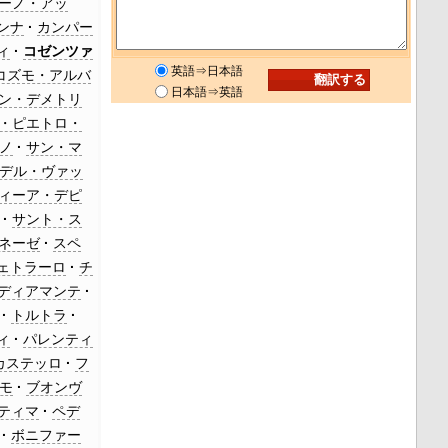
ーノ・アッ
ンナ
カンパー
ィ
コゼンツァ
英語⇒日本語
コズモ・アルバ
日本語⇒英語
ン・デメトリ
・ピエトロ・
ノ
サン・マ
デル・ヴァッ
ィーア・デピ
サント・ス
ネーゼ
スペ
ェトラーロ
チ
ディアマンテ
トルトラ
ィ
パレンティ
カステッロ
フ
モ
ブオンヴ
ティマ
ペデ
ボニファー