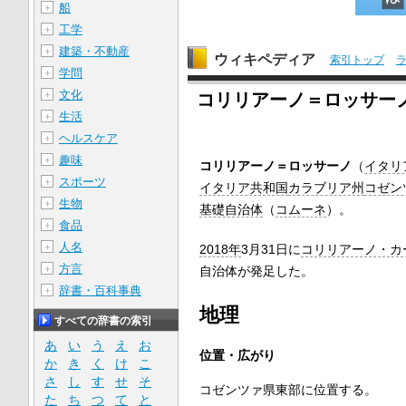
船
＋
工学
＋
建築・不動産
＋
ウィキペディア
索引トップ
学問
＋
文化
＋
コリリアーノ＝ロッサー
生活
＋
ヘルスケア
＋
趣味
＋
コリリアーノ＝ロッサーノ
（
イタリ
スポーツ
＋
イタリア共和国
カラブリア州
コゼン
生物
＋
基礎自治体
（
コムーネ
）。
食品
＋
人名
＋
2018年
3月31日に
コリリアーノ・カ
方言
＋
自治体が発足した。
辞書・百科事典
＋
地理
すべての辞書の索引
あ
い
う
え
お
位置・広がり
か
き
く
け
こ
さ
し
す
せ
そ
コゼンツァ県東部に位置する。
た
ち
つ
て
と