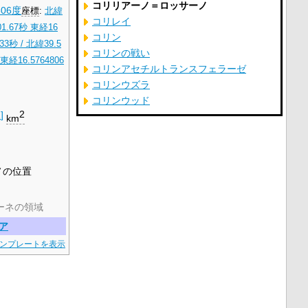
コリリアーノ＝ロッサーノ
806度
座標
:
北緯
コリレイ
1.67秒
東経16
コリン
.33秒
/
北緯39.5
コリンの戦い
 東経16.5764806
コリンアセチルトランスフェラーゼ
コリンウズラ
コリンウッド
2
]
2
km
ノの位置
ーネの領域
ア
ンプレートを表示