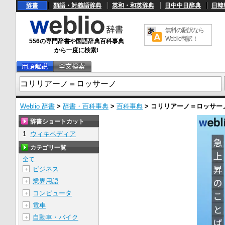
辞書
類語・対義語辞典
英和・和英辞典
日中中日辞典
日韓
無料の翻訳なら
Weblio翻訳！
556の専門辞書や国語辞典百科事典
から一度に検索!
Weblio 辞書
>
辞書・百科事典
>
百科事典
>
コリリアーノ＝ロッサー
辞書ショートカット
1
ウィキペディア
カテゴリ一覧
全て
ビジネス
＋
業界用語
＋
コンピュータ
＋
電車
＋
自動車・バイク
＋