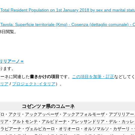
“
Total Resident Population on 1st January 2018 by sex and marital stat
“
Tavola: Superficie territoriale (Kmq) - Cosenza (dettaglio comunale) -
3日
閲覧。
リリアーノ＝
ります。
ムーネ
に関連した
書きかけの項目
です。
この項目を加筆・訂正
などして
イタリア
/
プロジェクト:イタリア
）。
コゼンツァ県
の
コムーネ
ブロ
アクリ
アックアッペーザ
アックアフォルモーザ
アプリリアー
ーリア
アルトモンテ
アルビドーナ
アレッサンドリア・デル・カッレ
ッラピアーナ
ヴェルビカーロ
オリオーロ
オルソマルソ
カザーリ・