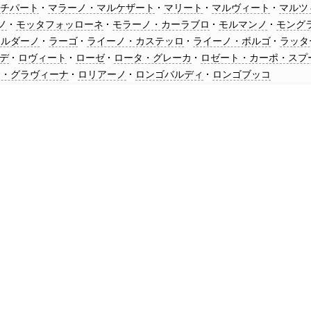
ンチパート
マラーノ・マルケザート
マリート
マルヴィート
マルツ
ノ
モッタフォッローネ
モラーノ・カーラブロ
モルマンノ
モング
ョルダーノ
ラーゴ
ライーノ・カステッロ
ライーノ・ボルゴ
ラッタ
デ
ロヴィート
ローゼ
ロータ・グレーカ
ロゼート・カーポ・スプ
ノ・グラヴィーナ
ロリアーノ
ロンゴバルディ
ロンゴブッコ