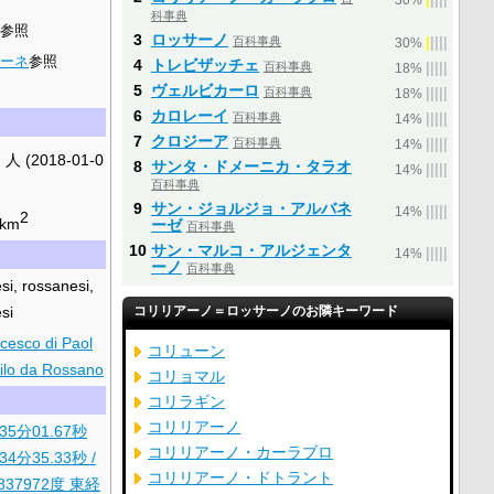
30%
科事典
参照
3
ロッサーノ
百科事典
|
|
|
|
|
30%
ムーネ
参照
4
トレビザッチェ
百科事典
|
|
|
|
|
18%
5
ヴェルビカーロ
百科事典
|
|
|
|
|
18%
6
カロレーイ
百科事典
|
|
|
|
|
14%
7
クロジーア
百科事典
|
|
|
|
|
14%
]
人
(2018-01-0
8
サンタ・ドメーニカ・タラオ
|
|
|
|
|
14%
百科事典
9
サン・ジョルジョ・アルバネ
|
|
|
|
|
14%
2
/km
ーゼ
百科事典
10
サン・マルコ・アルジェンタ
|
|
|
|
|
14%
ーノ
百科事典
esi, rossanesi,
si
コリリアーノ＝ロッサーノのお隣キーワード
cesco di Paol
コリューン
ilo da Rossano
コリョマル
コリラギン
コリリアーノ
35分01.67秒
コリリアーノ・カーラブロ
34分35.33秒
/
コリリアーノ・ドトラント
837972度 東経