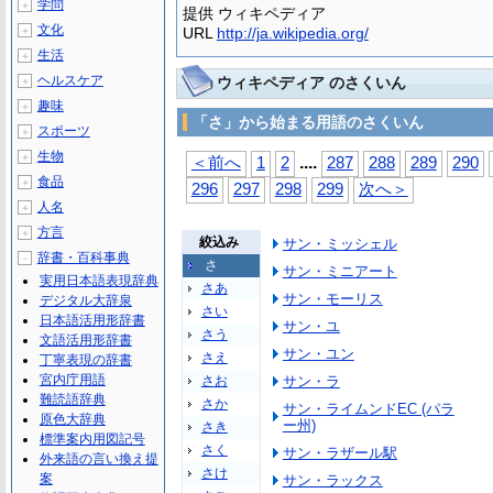
学問
＋
提供 ウィキペディア
文化
＋
URL
http://ja.wikipedia.org/
生活
＋
ヘルスケア
ウィキペディア のさくいん
＋
趣味
＋
「さ」から始まる用語のさくいん
スポーツ
＋
生物
＋
...
.
＜前へ
1
2
287
288
289
290
食品
＋
296
297
298
299
次へ＞
人名
＋
方言
＋
絞込み
サン・ミッシェル
辞書・百科事典
－
さ
サン・ミニアート
実用日本語表現辞典
さあ
サン・モーリス
デジタル大辞泉
さい
日本語活用形辞書
サン・ユ
さう
文語活用形辞書
サン・ユン
さえ
丁寧表現の辞書
宮内庁用語
さお
サン・ラ
難読語辞典
さか
サン・ライムンドEC (パラ
原色大辞典
ー州)
さき
標準案内用図記号
さく
サン・ラザール駅
外来語の言い換え提
さけ
案
サン・ラックス