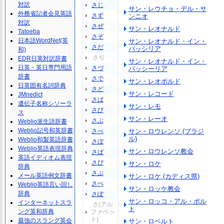
対訳
さじ
サン・レウチョ・デル・サ
外務省記者会見英語
さず
ンニオ
対訳
さぜ
サン・レオナルド
Tatoeba
さぞ
日本語WordNet(英
サン・レオナルド・イン・
さだ
パッシリア
和)
さぢ
EDR日英対訳辞書
サン・レオナルド・イン・
日英・英日専門用語
さづ
パッシーリア
辞書
さで
サン・レオポルド
日英固有名詞辞典
さど
サン・レコード
JMnedict
さば
遺伝子名称シソーラ
サン・レモ
さび
ス
サン・レーオ
さぶ
Weblio派生語辞書
Weblio記号和英辞書
さべ
サン・ロウレンソ (ブラジ
ル)
Weblio和製英語辞書
さぼ
Weblio英語表現辞典
サン・ロウレンソ教会
さぱ
英語イディオム表現
さぴ
サン・ロケ
辞典
さぷ
メール英語例文辞書
サン・ロケ (カディス県)
さぺ
Weblio英語言い回し
サン・ロッケ教会
辞典
さぽ
サン・ロッコ・アル・ポル
インターネットスラ
さ(アル
ト
ング英和辞典
ファベッ
ト)
最強のスラング英会
サン・ロベルト