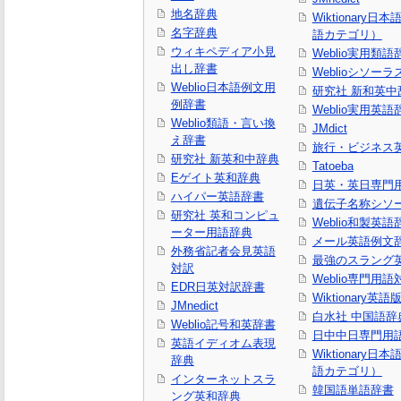
地名辞典
Wiktionary日
名字辞典
語カテゴリ）
ウィキペディア小見
Weblio実用類語
出し辞書
Weblioシソーラ
Weblio日本語例文用
研究社 新和英中
例辞書
Weblio実用英語
Weblio類語・言い換
JMdict
え辞書
旅行・ビジネス
研究社 新英和中辞典
Tatoeba
Eゲイト英和辞典
日英・英日専門
ハイパー英語辞書
遺伝子名称シソ
研究社 英和コンピュ
Weblio和製英語
ーター用語辞典
メール英語例文
外務省記者会見英語
最強のスラング
対訳
Weblio専門用
EDR日英対訳辞書
Wiktionary英語
JMnedict
白水社 中国語辞
Weblio記号和英辞書
日中中日専門用
英語イディオム表現
Wiktionary日
辞典
語カテゴリ）
インターネットスラ
韓国語単語辞書
ング英和辞典