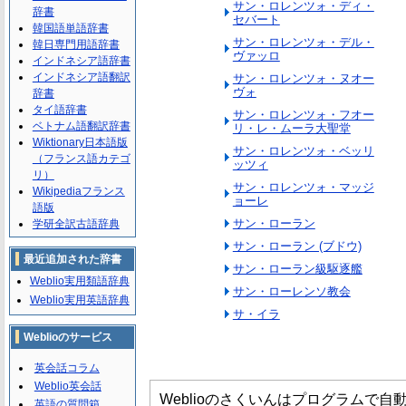
サン・ロレンツォ・ディ・
辞書
セバート
韓国語単語辞書
サン・ロレンツォ・デル・
韓日専門用語辞書
ヴァッロ
インドネシア語辞書
インドネシア語翻訳
サン・ロレンツォ・ヌオー
ヴォ
辞書
タイ語辞書
サン・ロレンツォ・フオー
ベトナム語翻訳辞書
リ・レ・ムーラ大聖堂
Wiktionary日本語版
サン・ロレンツォ・ベッリ
（フランス語カテゴ
ッツィ
リ）
サン・ロレンツォ・マッジ
Wikipediaフランス
ョーレ
語版
サン・ローラン
学研全訳古語辞典
サン・ローラン (ブドウ)
最近追加された辞書
サン・ローラン級駆逐艦
Weblio実用類語辞典
サン・ローレンソ教会
Weblio実用英語辞典
サ・イラ
Weblioのサービス
英会話コラム
Weblio英会話
Weblioのさくいんはプログラムで
英語の質問箱