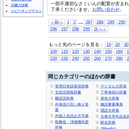
一部不適切なさくいんの配置が含まれ
語彙力診断
了承くださいませ。
お問い合わせ
。
スピーキングテスト
...
.
＜前へ
1
2
287
288
289
290
296
297
298
299
次へ＞
もっと先のページを見る：
10
20
30
100
110
120
130
140
150
160
1
220
230
240
250
260
270
280
2
同じカテゴリーのほかの辞書
実用日本語表現辞典
デジタル大辞泉
文語活用形辞書
丁寧表現の辞書
難読語辞典
原色大辞典
外来語の言い換え提
物語要素事典
案
隠語大辞典
外国人名読み方字典
古典文学作品名
歌舞伎・浄瑠璃外題
駅名辞典
辞典
JMnedict