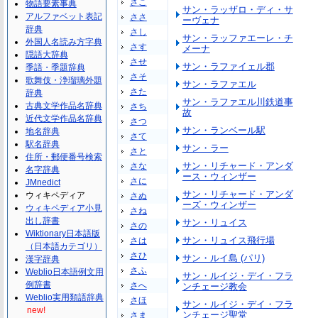
さこ
物語要素事典
サン・ラッザロ・ディ・サ
アルファベット表記
ささ
ーヴェナ
辞典
さし
サン・ラッファエーレ・チ
外国人名読み方字典
さす
メーナ
隠語大辞典
させ
サン・ラファイェル郡
季語・季題辞典
さそ
歌舞伎・浄瑠璃外題
サン・ラファエル
さた
辞典
サン・ラファエル川鉄道事
古典文学作品名辞典
さち
故
近代文学作品名辞典
さつ
サン・ランベール駅
地名辞典
さて
駅名辞典
サン・ラー
さと
住所・郵便番号検索
サン・リチャード・アンダ
さな
名字辞典
ース・ウィンザー
さに
JMnedict
サン・リチャード・アンダ
ウィキペディア
さぬ
ーズ・ウィンザー
ウィキペディア小見
さね
出し辞書
サン・リュイス
さの
Wiktionary日本語版
サン・リュイス飛行場
さは
（日本語カテゴリ）
さひ
サン・ルイ島 (パリ)
漢字辞典
さふ
Weblio日本語例文用
サン・ルイジ・デイ・フラ
例辞書
さへ
ンチェージ教会
Weblio実用類語辞典
さほ
サン・ルイジ・デイ・フラ
new!
ンチェージ聖堂
さま