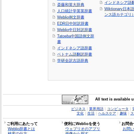
インドネシア語
斎藤和英大辞典
Wiktionary日
人口統計学英英辞書
ンス語カテゴリ
Weblio例文辞書
EDR日中対訳辞書
Weblio中日対訳辞書
Tatoeba中国語例文辞
書
インドネシア語辞書
ベトナム語翻訳辞書
学研全訳古語辞典
All text is available
ビジネス
｜
業界用語
｜
コンピュータ
｜
文化
｜
生活
｜
ヘルスケア
｜
趣味
｜
ス
ご利用にあたって
便利にWeblioを使う
お問合
Weblio辞書とは
ウェブリオのアプリ
お問
検索の仕方
画像から探す