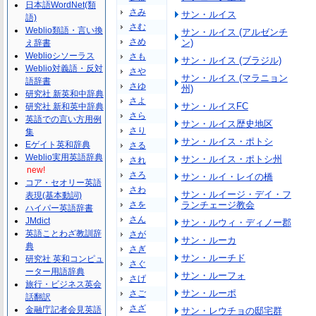
日本語WordNet(類
さみ
サン・ルイス
語)
さむ
Weblio類語・言い換
サン・ルイス (アルゼンチ
さめ
ン)
え辞書
Weblioシソーラス
さも
サン・ルイス (ブラジル)
Weblio対義語・反対
さや
サン・ルイス (マラニョン
語辞書
さゆ
州)
研究社 新英和中辞典
さよ
サン・ルイスFC
研究社 新和英中辞典
さら
英語での言い方用例
サン・ルイス歴史地区
さり
集
サン・ルイス・ポトシ
Eゲイト英和辞典
さる
Weblio実用英語辞典
サン・ルイス・ポトシ州
され
new!
さろ
サン・ルイ・レイの橋
コア・セオリー英語
さわ
サン・ルイージ・デイ・フ
表現(基本動詞)
さを
ランチェージ教会
ハイパー英語辞書
さん
JMdict
サン・ルウィ・ディノー郡
英語ことわざ教訓辞
さが
サン・ルーカ
典
さぎ
サン・ルーチド
研究社 英和コンピュ
さぐ
ーター用語辞典
サン・ルーフォ
さげ
旅行・ビジネス英会
サン・ルーポ
さご
話翻訳
さざ
金融庁記者会見英語
サン・レウチョの邸宅群