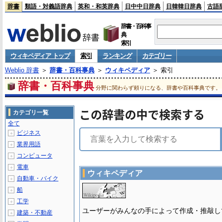
辞書
類語・対義語辞典
英和・和英辞典
日中中日辞典
日韓韓日辞典
古語
辞書・百科事
典
索引
ウィキペディア トップ
索引
ランキング
カテゴリー
Weblio 辞書
＞
辞書・百科事典
＞
ウィキペディア
＞ 索引
辞書・百科事典
分野に関わらず頼りになる、辞書や百科事典です。
この辞書の中で検索する
カテゴリ一覧
全て
ビジネス
＋
業界用語
＋
コンピュータ
＋
電車
＋
ウィキペディア
自動車・バイク
＋
船
＋
工学
＋
ユーザーがみんなの手によって作成・推敲し
建築・不動産
＋