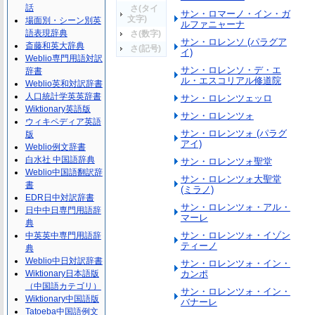
話
さ(タイ
サン・ロマーノ・イン・ガ
文字)
場面別・シーン別英
ルファニャーナ
語表現辞典
さ(数字)
サン・ロレンソ (パラグア
斎藤和英大辞典
さ(記号)
イ)
Weblio専門用語対訳
サン・ロレンソ・デ・エ
辞書
ル・エスコリアル修道院
Weblio英和対訳辞書
人口統計学英英辞書
サン・ロレンツェッロ
Wiktionary英語版
サン・ロレンツォ
ウィキペディア英語
サン・ロレンツォ (パラグ
版
アイ)
Weblio例文辞書
白水社 中国語辞典
サン・ロレンツォ聖堂
Weblio中国語翻訳辞
サン・ロレンツォ大聖堂
書
(ミラノ)
EDR日中対訳辞書
サン・ロレンツォ・アル・
日中中日専門用語辞
マーレ
典
サン・ロレンツォ・イゾン
中英英中専門用語辞
ティーノ
典
Weblio中日対訳辞書
サン・ロレンツォ・イン・
Wiktionary日本語版
カンポ
（中国語カテゴリ）
サン・ロレンツォ・イン・
Wiktionary中国語版
バナーレ
Tatoeba中国語例文