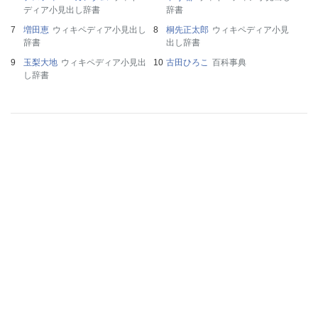
ディア小見出し辞書
辞書
増田恵
ウィキペディア小見出し
桐先正太郎
ウィキペディア小見
辞書
出し辞書
玉梨大地
ウィキペディア小見出
古田ひろこ
百科事典
し辞書