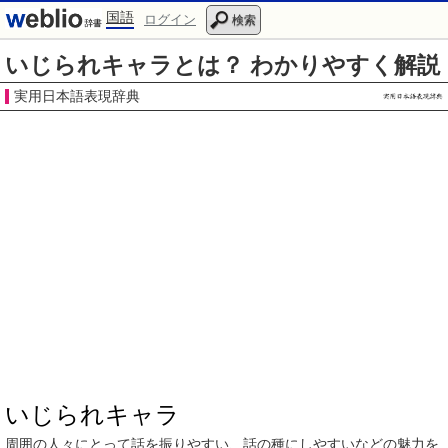
国語
ログイン
検索
いじられキャラとは？ わかりやすく解説
実用日本語表現辞典
いじられキャラ
周囲
の
人々
にとって話を
振り
やすい、
話の種
に
しやすい
などの
魅力
を