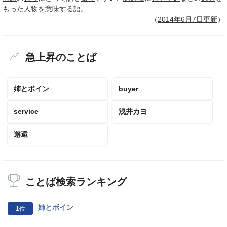
もった
人物
を
意味する
語。
（
2014年6月
7日
更新
）
急上昇のことば
姉とボイン
buyer
service
浅井カヨ
邂逅
ことば検索ランキング
姉とボイン
1位