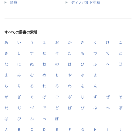
頭身
ディノバルド亜種
すべての辞書の索引
あ
い
う
え
お
か
き
く
け
こ
さ
し
す
せ
そ
た
ち
つ
て
と
な
に
ぬ
ね
の
は
ひ
ふ
へ
ほ
ま
み
む
め
も
や
ゆ
よ
ら
り
る
れ
ろ
わ
を
ん
が
ぎ
ぐ
げ
ご
ざ
じ
ず
ぜ
ぞ
だ
ぢ
づ
で
ど
ば
び
ぶ
べ
ぼ
ぱ
ぴ
ぷ
ぺ
ぽ
Ａ
Ｂ
Ｃ
Ｄ
Ｅ
Ｆ
Ｇ
Ｈ
Ｉ
Ｊ