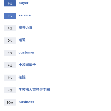
buyer
2位
service
3位
浅井カヨ
4位
邂逅
5位
customer
6位
小和田敏子
7位
確認
8位
学校法人吉祥寺学園
9位
business
10位