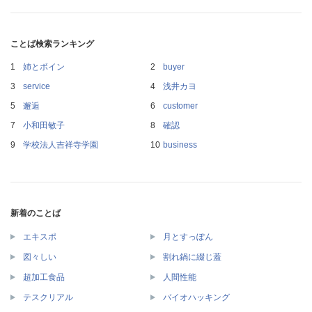
ことば検索ランキング
姉とボイン
buyer
service
浅井カヨ
邂逅
customer
小和田敏子
確認
学校法人吉祥寺学園
business
新着のことば
エキスポ
月とすっぽん
図々しい
割れ鍋に綴じ蓋
超加工食品
人間性能
テスクリアル
バイオハッキング