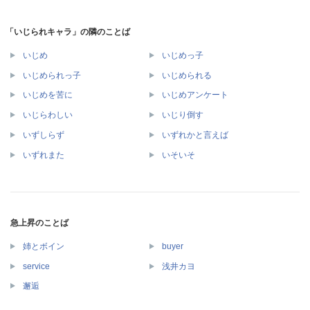
「いじられキャラ」の隣のことば
いじめ
いじめっ子
いじめられっ子
いじめられる
いじめを苦に
いじめアンケート
いじらわしい
いじり倒す
いずしらず
いずれかと言えば
いずれまた
いそいそ
急上昇のことば
姉とボイン
buyer
service
浅井カヨ
邂逅