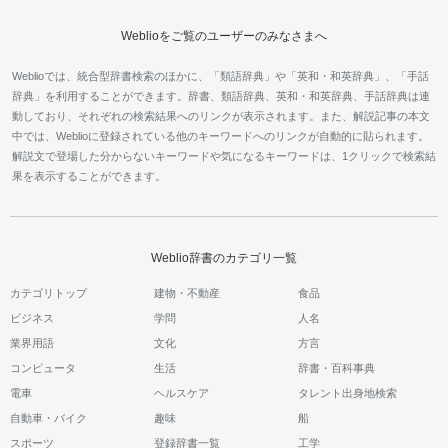
Weblioをご覧のユーザーのみなさまへ
Weblioでは、統合型辞書検索のほかに、「類語辞典」や「英和・和英辞典」、「手話
辞典」を利用することができます。辞書、類語辞典、英和・和英辞典、手話辞典は連
動しており、それぞれの検索結果へのリンクが表示されます。また、解説記事の本文
中では、Weblioに登録されている他のキーワードへのリンクが自動的に貼られます。
解説文で登場した分からないキーワードや気になるキーワードは、1クリックで検索結
果を表示することができます。
Weblio辞書のカテゴリ一覧
カテゴリトップ
建物・不動産
食品
ビジネス
学問
人名
業界用語
文化
方言
コンピュータ
生活
辞書・百科事典
電車
ヘルスケア
タレント出身地検索
自動車・バイク
趣味
船
スポーツ
登録辞書一覧
工学