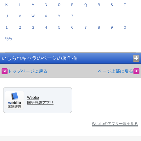
Ｋ
Ｌ
Ｍ
Ｎ
Ｏ
Ｐ
Ｑ
Ｒ
Ｓ
Ｔ
Ｕ
Ｖ
Ｗ
Ｘ
Ｙ
Ｚ
１
２
３
４
５
６
７
８
９
０
記号
いじられキャラのページの著作権
トップページに戻る
ページ上部に戻る
Weblio
国語辞典アプリ
Weblioのアプリ一覧を見る