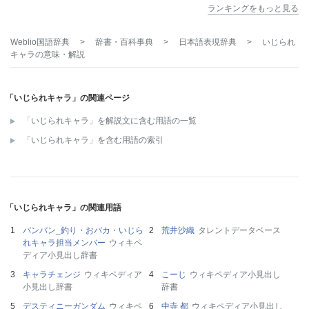
ランキングをもっと見る
Weblio国語辞典
>
辞書・百科事典
>
日本語表現辞典
>
いじられ
キャラ
の意味・解説
「いじられキャラ」の関連ページ
「いじられキャラ」を解説文に含む用語の一覧
「いじられキャラ」を含む用語の索引
「いじられキャラ」の関連用語
バンバン_釣り・おバカ・いじら
荒井沙織
タレントデータベース
れキャラ担当メンバー
ウィキペ
ディア小見出し辞書
キャラチェンジ
ウィキペディア
こーじ
ウィキペディア小見出し
小見出し辞書
辞書
デスティニーガンダム
ウィキペ
中寺 都
ウィキペディア小見出し