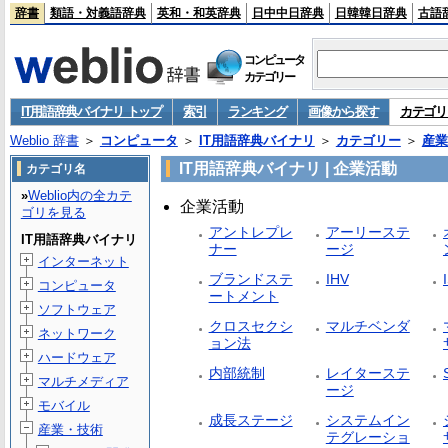
辞書
類語・対義語辞典
英和・和英辞典
日中中日辞典
日韓韓日辞典
古語
コンピュータ
カテゴリー
IT用語辞典バイナリ トップ
索引
ランキング
画像から探す
カテゴリ
Weblio 辞書
＞
コンピュータ
＞
IT用語辞典バイナリ
＞
カテゴリー
＞
産業
IT用語辞典バイナリ | 企業活動
カテゴリ名
»
Weblio内の全カテ
企業活動
ゴリを見る
アントレプレ
アーリーステ
IT用語辞典バイナリ
ナー
ージ
インターネット
ブランドステ
IHV
コンピュータ
ートメント
ソフトウェア
クロスセクシ
マルチベンダ
ネットワーク
ョン法
ハードウェア
内部統制
レイターステ
マルチメディア
ージ
モバイル
成長ステージ
システムイン
産業・技術
テグレーショ