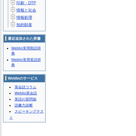
印刷・DTP
情報と社会
情報処理
知的財産
最近追加された辞書
Weblio実用類語辞
典
Weblio実用英語辞
典
Weblioのサービス
英会話コラム
Weblio英会話
英語の質問箱
語彙力診断
スピーキングテス
ト