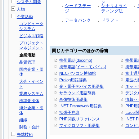
ン
システム開発
シードステー
シナリオライ
人物
ジ
ティング法
企業活動
データバンク
ドラフト
コンピュータ
システム
ビジネス戦略
プロジェクト
マネジメント
同じカテゴリーのほかの辞書
企業活動
携帯電話(docomo)
携帯電話(
品質管理
携帯電話(イー・モバイル)
携帯電話
国内企業・団
NECパソコン博物館
富士通
体
Prolog用語辞典
電波の
大会・イベン
ト
光・電子デバイス用語集
ネット
サラウンド用語辞典
デジタ
業務システム
画像技術用語集
情報セ
標準化団体
.NET Framework用語集
PHP用
海外企業・団
拡張子辞典
Exce
体
PHP関数リファレンス
.NET
組織
マイクロソフト用語集
コンピ
財務・会計
先端技術