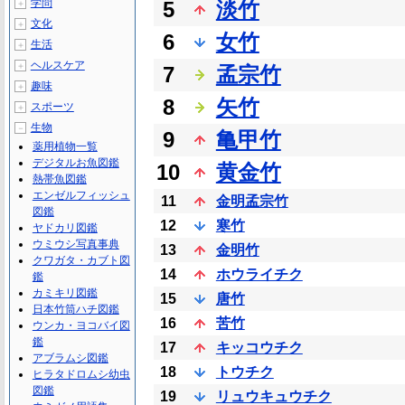
学問
5
淡竹
＋
文化
＋
6
女竹
生活
＋
ヘルスケア
＋
7
孟宗竹
趣味
＋
8
矢竹
スポーツ
＋
生物
－
9
亀甲竹
薬用植物一覧
デジタルお魚図鑑
10
黄金竹
熱帯魚図鑑
エンゼルフィッシュ
11
金明孟宗竹
図鑑
12
寒竹
ヤドカリ図鑑
ウミウシ写真事典
13
金明竹
クワガタ・カブト図
14
ホウライチク
鑑
カミキリ図鑑
15
唐竹
日本竹筒ハチ図鑑
16
苦竹
ウンカ・ヨコバイ図
鑑
17
キッコウチク
アブラムシ図鑑
18
トウチク
ヒラタドロムシ幼虫
図鑑
19
リュウキュウチク