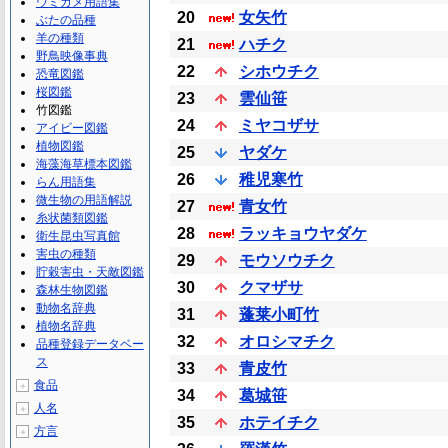
ウミガメ用語集
20
女矢竹
ぶたの品種
羊の種類
21
ハチク
野鳥映像事典
22
シホウチク
恐竜図鑑
桜図鑑
23
雲仙笹
竹図鑑
24
ミヤコザサ
アイビー図鑑
植物図鑑
25
ヤダケ
海藻海草標本図鑑
26
稚児寒竹
らん用語集
微生物の用語解説
27
青女竹
糸状菌類図鑑
28
ラッキョウヤダケ
衛生昆虫写真館
害虫の種類
29
モウソウチク
貯穀害虫・天敵図鑑
30
クマザサ
森林生物図鑑
動物名辞典
31
蓬莱小町竹
植物名辞典
32
オロシマチク
品種登録データベー
ス
33
青皮竹
食品
＋
34
葛城笹
人名
＋
35
ホテイチク
方言
＋