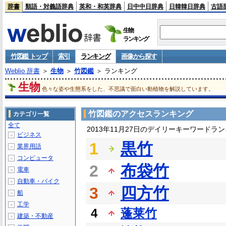
辞書
類語・対義語辞典
英和・和英辞典
日中中日辞典
日韓韓日辞典
古語
生物
ランキング
竹図鑑 トップ
索引
ランキング
画像から探す
Weblio 辞書
＞
生物
＞
竹図鑑
＞ ランキング
生物
色々な姿や生態系をした、不思議で面白い動植物を解説しています。
竹図鑑のアクセスランキング
カテゴリ一覧
全て
2013年11月27日のデイリーキーワードラ
ビジネス
＋
1
黒竹
業界用語
＋
コンピュータ
＋
2
布袋竹
電車
＋
自動車・バイク
＋
3
四方竹
船
＋
工学
＋
4
蓬莱竹
建築・不動産
＋