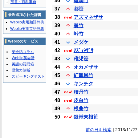
36
羅漢竹
辞書・百科事典
＋
37
都笹
最近追加された辞書
38
アズマネザサ
Weblio実用類語辞典
39
翁竹
Weblio実用英語辞典
40
峠竹
Weblioのサービス
41
メダケ
42
ｱｽﾞﾏﾈｻﾞｻ
英会話コラム
Weblio英会話
43
稚児笹
英語の質問箱
44
オカメザサ
語彙力診断
45
紅鳳凰竹
スピーキングテスト
46
キンチク
47
積丹竹
48
皮白竹
49
根曲竹
50
銀帯東根笹
前の日を検索
| 2013/11/27