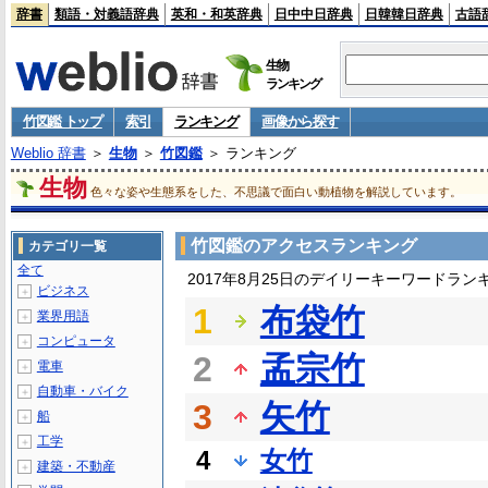
辞書
類語・対義語辞典
英和・和英辞典
日中中日辞典
日韓韓日辞典
古語
生物
ランキング
竹図鑑 トップ
索引
ランキング
画像から探す
Weblio 辞書
＞
生物
＞
竹図鑑
＞ ランキング
生物
色々な姿や生態系をした、不思議で面白い動植物を解説しています。
竹図鑑のアクセスランキング
カテゴリ一覧
全て
2017年8月25日のデイリーキーワードラン
ビジネス
＋
1
布袋竹
業界用語
＋
コンピュータ
＋
2
孟宗竹
電車
＋
自動車・バイク
＋
3
矢竹
船
＋
工学
＋
4
女竹
建築・不動産
＋