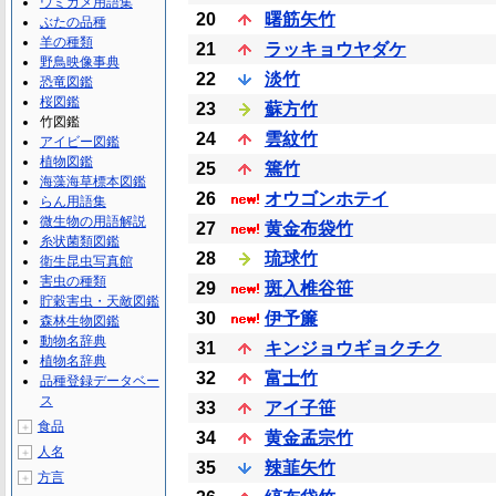
ウミガメ用語集
20
曙筋矢竹
ぶたの品種
羊の種類
21
ラッキョウヤダケ
野鳥映像事典
22
淡竹
恐竜図鑑
桜図鑑
23
蘇方竹
竹図鑑
24
雲紋竹
アイビー図鑑
植物図鑑
25
篶竹
海藻海草標本図鑑
26
オウゴンホテイ
らん用語集
微生物の用語解説
27
黄金布袋竹
糸状菌類図鑑
28
琉球竹
衛生昆虫写真館
害虫の種類
29
斑入椎谷笹
貯穀害虫・天敵図鑑
30
伊予簾
森林生物図鑑
動物名辞典
31
キンジョウギョクチク
植物名辞典
32
富士竹
品種登録データベー
ス
33
アイ子笹
食品
＋
34
黄金孟宗竹
人名
＋
35
辣韮矢竹
方言
＋