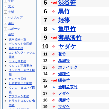
学問
5
渋谷笹
＋
文化
＋
6
黒竹
生活
＋
ヘルスケア
＋
7
姫篠
趣味
＋
8
亀甲竹
スポーツ
＋
生物
－
9
薄黒淡竹
薬用植物一覧
デジタルお魚図鑑
10
ヤダケ
熱帯魚図鑑
エンゼルフィッシュ
11
花竹
図鑑
12
葛城笹
ヤドカリ図鑑
ウミウシ写真事典
13
ホテイチク
クワガタ・カブト図
14
短穂竹
鑑
カミキリ図鑑
15
曙矢竹
日本竹筒ハチ図鑑
16
金明孟宗竹
ウンカ・ヨコバイ図
鑑
17
メダケ
アブラムシ図鑑
18
胡麻竹
ヒラタドロムシ幼虫
図鑑
19
マダケ