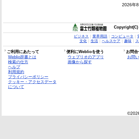
2026年
Copyright(C)
ビジネス
｜
業界用語
｜
コンピュータ
｜
文化
｜
生活
｜
ヘルスケア
｜
趣味
｜
ス
ご利用にあたって
便利にWeblioを使う
お問合
Weblio辞書とは
ウェブリオのアプリ
お問
検索の仕方
画像から探す
ヘルプ
利用規約
プライバシーポリシー
クッキー・アクセスデータ
について
©2026