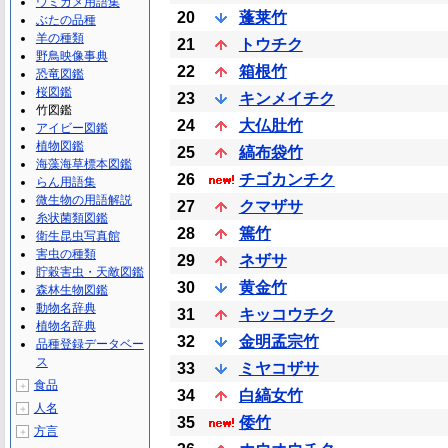
ウミガメ用語集
20
蓬莱竹
ぶたの品種
羊の種類
21
トウチク
野鳥映像事典
22
箱根竹
恐竜図鑑
桜図鑑
23
キンメイチク
竹図鑑
24
大仏肚竹
アイビー図鑑
植物図鑑
25
縞布袋竹
海藻海草標本図鑑
26
チゴカンチク
らん用語集
微生物の用語解説
27
クマザサ
糸状菌類図鑑
28
篶竹
衛生昆虫写真館
害虫の種類
29
ネザサ
貯穀害虫・天敵図鑑
30
黄金竹
森林生物図鑑
動物名辞典
31
キッコウチク
植物名辞典
32
金明孟宗竹
品種登録データベー
ス
33
ミヤコザサ
食品
＋
34
白縞女竹
人名
＋
35
倭竹
方言
＋