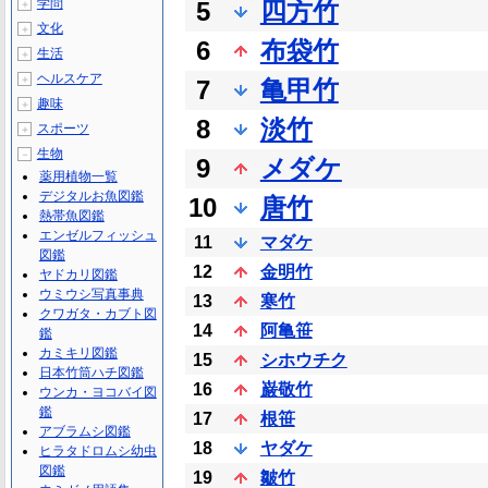
学問
5
四方竹
＋
文化
＋
6
布袋竹
生活
＋
ヘルスケア
＋
7
亀甲竹
趣味
＋
8
淡竹
スポーツ
＋
生物
－
9
メダケ
薬用植物一覧
デジタルお魚図鑑
10
唐竹
熱帯魚図鑑
エンゼルフィッシュ
11
マダケ
図鑑
12
金明竹
ヤドカリ図鑑
ウミウシ写真事典
13
寒竹
クワガタ・カブト図
14
阿亀笹
鑑
カミキリ図鑑
15
シホウチク
日本竹筒ハチ図鑑
16
巌敬竹
ウンカ・ヨコバイ図
鑑
17
根笹
アブラムシ図鑑
18
ヤダケ
ヒラタドロムシ幼虫
図鑑
19
皺竹