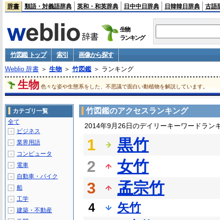
辞書
類語・対義語辞典
英和・和英辞典
日中中日辞典
日韓韓日辞典
古語
生物
ランキング
竹図鑑 トップ
索引
画像から探す
Weblio 辞書
＞
生物
＞
竹図鑑
＞ ランキング
生物
色々な姿や生態系をした、不思議で面白い動植物を解説しています。
竹図鑑のアクセスランキング
カテゴリ一覧
全て
2014年9月26日のデイリーキーワードラン
ビジネス
＋
1
黒竹
業界用語
＋
コンピュータ
＋
2
女竹
電車
＋
自動車・バイク
＋
3
孟宗竹
船
＋
工学
＋
4
矢竹
建築・不動産
＋