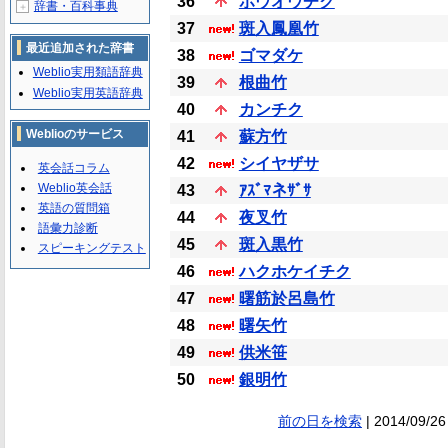
36
ホウオウチク
辞書・百科事典
＋
37
斑入鳳凰竹
最近追加された辞書
38
ゴマダケ
Weblio実用類語辞典
39
根曲竹
Weblio実用英語辞典
40
カンチク
Weblioのサービス
41
蘇方竹
42
シイヤザサ
英会話コラム
Weblio英会話
43
ｱｽﾞﾏネｻﾞｻ
英語の質問箱
44
夜叉竹
語彙力診断
45
斑入黒竹
スピーキングテスト
46
ハクホケイチク
47
曙筋於呂島竹
48
曙矢竹
49
供米笹
50
銀明竹
前の日を検索
| 2014/09/26