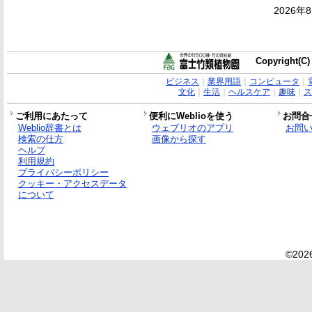
2026年
Copyright(C)
ビジネス
｜
業界用語
｜
コンピュータ
｜
文化
｜
生活
｜
ヘルスケア
｜
趣味
｜
ス
ご利用にあたって
便利にWeblioを使う
お問合
Weblio辞書とは
ウェブリオのアプリ
お問
検索の仕方
画像から探す
ヘルプ
利用規約
プライバシーポリシー
クッキー・アクセスデータ
について
©2026