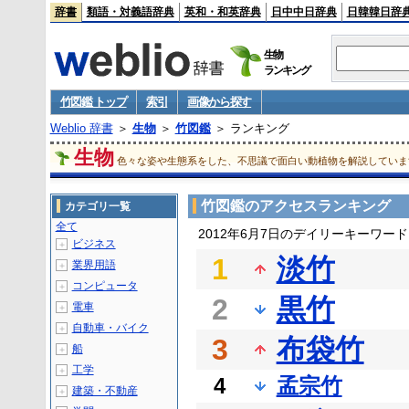
辞書
類語・対義語辞典
英和・和英辞典
日中中日辞典
日韓韓日辞
生物
ランキング
竹図鑑 トップ
索引
画像から探す
Weblio 辞書
＞
生物
＞
竹図鑑
＞ ランキング
生物
色々な姿や生態系をした、不思議で面白い動植物を解説していま
竹図鑑のアクセスランキング
カテゴリ一覧
全て
2012年6月7日のデイリーキーワー
ビジネス
＋
1
淡竹
業界用語
＋
コンピュータ
＋
2
黒竹
電車
＋
自動車・バイク
＋
3
布袋竹
船
＋
工学
＋
4
孟宗竹
建築・不動産
＋