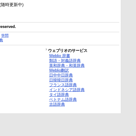
新(随時更新中)
reserved.
｜
学問
典
ウェブリオのサービス
Weblio 辞書
類語・対義語辞典
英和辞典・和英辞典
Weblio翻訳
日中中日辞典
日韓韓日辞典
フランス語辞典
インドネシア語辞典
タイ語辞典
ベトナム語辞典
古語辞典