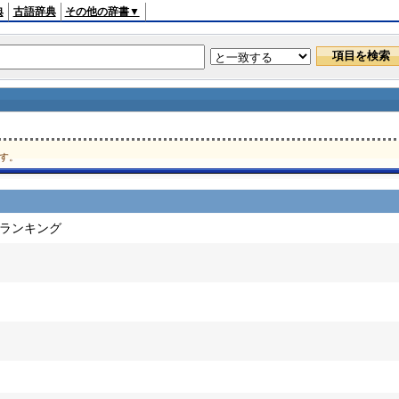
典
古語辞典
その他の辞書▼
す。
ドランキング