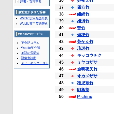
36
姫夜叉竹
辞書・百科事典
＋
37
四方竹
最近追加された辞書
38
紺縞竹
Weblio実用類語辞典
39
姫淡竹
Weblio実用英語辞典
40
苦竹
Weblioのサービス
41
短穂竹
42
茶かん竹
英会話コラム
Weblio英会話
43
琉球竹
英語の質問箱
44
キッコウチク
語彙力診断
45
ミヤコザサ
スピーキングテスト
46
金明夜叉竹
47
オカメザサ
48
稚児寒竹
49
阿亀笹
50
P. chino