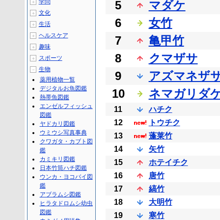
学問
5
マダケ
＋
文化
＋
6
女竹
生活
＋
ヘルスケア
＋
7
亀甲竹
趣味
＋
8
クマザサ
スポーツ
＋
生物
－
9
アズマネザ
薬用植物一覧
デジタルお魚図鑑
10
ネマガリダ
熱帯魚図鑑
エンゼルフィッシュ
11
ハチク
図鑑
12
トウチク
ヤドカリ図鑑
ウミウシ写真事典
13
蓬莱竹
クワガタ・カブト図
14
矢竹
鑑
カミキリ図鑑
15
ホテイチク
日本竹筒ハチ図鑑
16
唐竹
ウンカ・ヨコバイ図
鑑
17
縞竹
アブラムシ図鑑
18
大明竹
ヒラタドロムシ幼虫
図鑑
19
寒竹