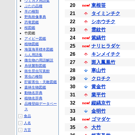
ウミガメ用語集
20
東根笹
ぶたの品種
羊の種類
21
タイミンチク
野鳥映像事典
22
シホウチク
恐竜図鑑
桜図鑑
23
雲紋竹
竹図鑑
24
紫縞竹
アイビー図鑑
植物図鑑
25
ナリヒラダケ
海藻海草標本図鑑
26
キンメイチク
らん用語集
微生物の用語解説
27
斑入鳳凰竹
糸状菌類図鑑
28
寒山竹
衛生昆虫写真館
害虫の種類
29
クロチク
貯穀害虫・天敵図鑑
30
黄金竹
森林生物図鑑
動物名辞典
31
業平竹
植物名辞典
32
縦縞京竹
品種登録データベー
ス
33
金明竹
食品
＋
34
ゴマダケ
人名
＋
35
大竹
方言
＋