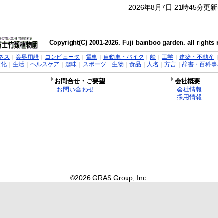
2026年8月7日 21時45分更
Copyright(C) 2001-2026. Fuji bamboo garden. all rights 
ネス
｜
業界用語
｜
コンピュータ
｜
電車
｜
自動車・バイク
｜
船
｜
工学
｜
建築・不動産
文化
｜
生活
｜
ヘルスケア
｜
趣味
｜
スポーツ
｜
生物
｜
食品
｜
人名
｜
方言
｜
辞書・百科事
お問合せ・ご要望
会社概要
お問い合わせ
会社情報
採用情報
©2026 GRAS Group, Inc.